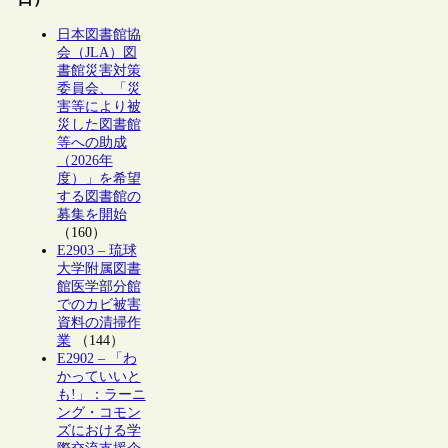
日本図書館協
会（JLA）図
書館災害対策
委員会、「災
害等により被
災した図書館
等への助成
（2026年
度）」を希望
する図書館の
募集を開始
（160）
E2903 – 琉球
大学附属図書
館医学部分館
でのカビ被害
資料の清掃作
業
（144）
E2902 – 「わ
かっていいと
も!」：ラーニ
ング・コモン
ズにおける学