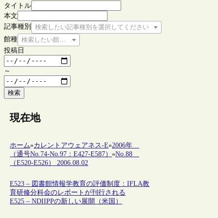
タイトル
本文
記事種別
検索したい記事種別を選択してください
館種
検索したい館種を選択してください
投稿日
～
検索
現在地
ホーム
»
カレントアウェアネス-E
»
2006年
（通号No.74-No.97：E427-E587）
»
No.88
（E520-E526） 2006.08.02
E523 – 図書館情報学教育の評価制度：IFLA教
育研修分科会のレポートが刊行される
E525 – NDIIPPの新しい展開（米国）