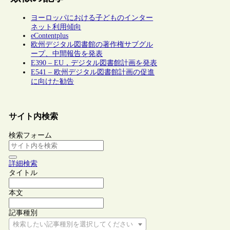
ヨーロッパにおける子どものインター
ネット利用傾向
eContentplus
欧州デジタル図書館の著作権サブグル
ープ、中間報告を発表
E390 – EU，デジタル図書館計画を発表
E541 – 欧州デジタル図書館計画の促進
に向けた勧告
サイト内検索
検索フォーム
詳細検索
タイトル
本文
記事種別
検索したい記事種別を選択してください