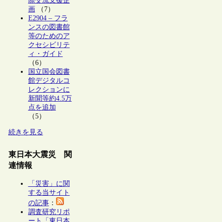
際交流支援企
画
（7）
E2904 – フラ
ンスの図書館
等のためのア
クセシビリテ
ィ・ガイド
（6）
国立国会図書
館デジタルコ
レクションに
新聞等約4.5万
点を追加
（5）
続きを見る
東日本大震災 関
連情報
「災害」に関
する当サイト
の記事
：
調査研究リポ
ート「東日本