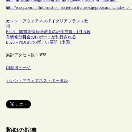
http://urfistinfo.blogs.com/urfist_info/2006/07/lecole_et_linte.html
http://europa.eu.int/information_society/activities/sip/programme/index_en
カレントアウェアネス-E
イタリア
フランス
欧
州
E523 – 図書館情報学教育の評価制度：IFLA教
育研修分科会のレポートが刊行される
E525 – NDIIPPの新しい展開（米国）
累計アクセス数:
11838
印刷用ページ
カレントアウェアネス・ポータル
類似の記事