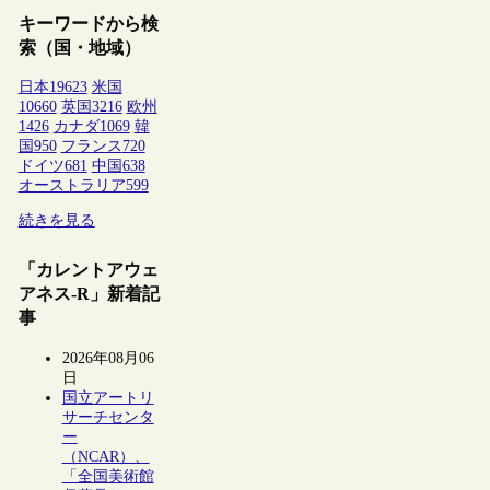
キーワードから検
索（国・地域）
日本
19623
米国
10660
英国
3216
欧州
1426
カナダ
1069
韓
国
950
フランス
720
ドイツ
681
中国
638
オーストラリア
599
続きを見る
「カレントアウェ
アネス-R」新着記
事
2026年08月06
日
国立アートリ
サーチセンタ
ー
（NCAR）、
「全国美術館