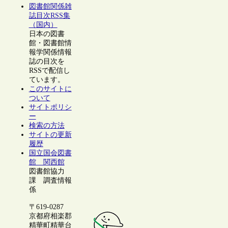
図書館関係雑
誌目次RSS集
（国内）
日本の図書
館・図書館情
報学関係情報
誌の目次を
RSSで配信し
ています。
このサイトに
ついて
サイトポリシ
ー
検索の方法
サイトの更新
履歴
国立国会図書
館 関西館
図書館協力
課 調査情報
係
〒619-0287
京都府相楽郡
精華町精華台