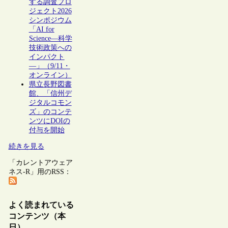
する調査プロ
ジェクト2026
シンポジウム
「AI for
Science―科学
技術政策への
インパクト
―」（9/11・
オンライン）
県立長野図書
館、「信州デ
ジタルコモン
ズ」のコンテ
ンツにDOIの
付与を開始
続きを見る
「カレントアウェア
ネス-R」用のRSS：
よく読まれている
コンテンツ（本
日）