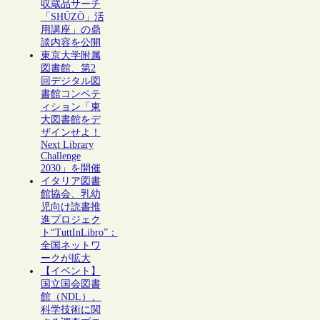
収蔵品サーチ
「SHŪZŌ」活
用講座」の鼎
談内容を公開
東京大学附属
図書館、第2
回デジタル図
書館コンペテ
ィション「東
大図書館をデ
ザインせよ！
Next Library
Challenge
2030」を開催
イタリア図書
館協会、乳幼
児向け読書推
進プロジェク
ト“TuttInLibro”：
全国ネットワ
ークが拡大
【イベント】
国立国会図書
館（NDL）、
科学技術に関