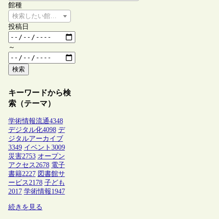
館種
検索したい館種を選択してください
投稿日
～
検索
キーワードから検
索（テーマ）
学術情報流通
4348
デジタル化
4098
デ
ジタルアーカイブ
3349
イベント
3009
災害
2753
オープン
アクセス
2678
電子
書籍
2227
図書館サ
ービス
2178
子ども
2017
学術情報
1947
続きを見る