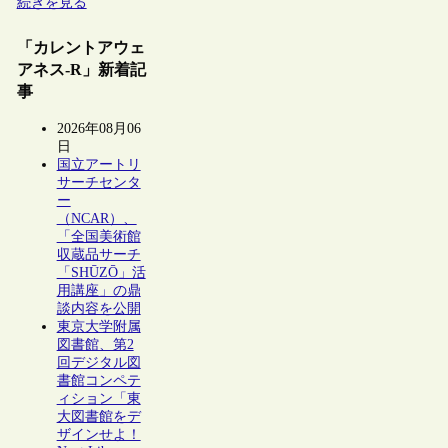
続きを見る
「カレントアウェ
アネス-R」新着記
事
2026年08月06
日
国立アートリ
サーチセンタ
ー
（NCAR）、
「全国美術館
収蔵品サーチ
「SHŪZŌ」活
用講座」の鼎
談内容を公開
東京大学附属
図書館、第2
回デジタル図
書館コンペテ
ィション「東
大図書館をデ
ザインせよ！