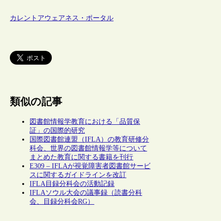
カレントアウェアネス・ポータル
類似の記事
図書館情報学教育における「品質保
証」の国際的研究
国際図書館連盟（IFLA）の教育研修分
科会、世界の図書館情報学等について
まとめた教育に関する書籍を刊行
E309 – IFLAが視覚障害者図書館サービ
スに関するガイドラインを改訂
IFLA目録分科会の活動記録
IFLAソウル大会の議事録（読書分科
会、目録分科会RG）