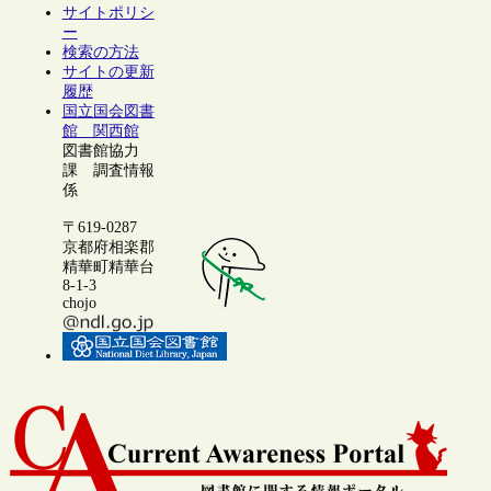
サイトポリシ
ー
検索の方法
サイトの更新
履歴
国立国会図書
館 関西館
図書館協力
課 調査情報
係
〒619-0287
京都府相楽郡
精華町精華台
8-1-3
chojo