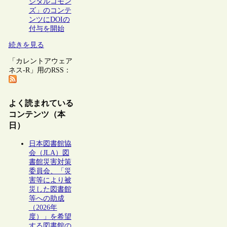
ジタルコモン
ズ」のコンテ
ンツにDOIの
付与を開始
続きを見る
「カレントアウェア
ネス-R」用のRSS：
よく読まれている
コンテンツ（本
日）
日本図書館協
会（JLA）図
書館災害対策
委員会、「災
害等により被
災した図書館
等への助成
（2026年
度）」を希望
する図書館の