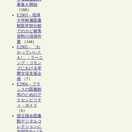
募集を開始
（160）
E2903 – 琉球
大学附属図書
館医学部分館
でのカビ被害
資料の清掃作
業
（144）
E2902 – 「わ
かっていいと
も!」：ラーニ
ング・コモン
ズにおける学
際交流支援企
画
（7）
E2904 – フラ
ンスの図書館
等のためのア
クセシビリテ
ィ・ガイド
（6）
国立国会図書
館デジタルコ
レクションに
新聞等約4.5万