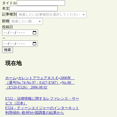
タイトル
本文
記事種別
検索したい記事種別を選択してください
館種
検索したい館種を選択してください
投稿日
～
検索
現在地
ホーム
»
カレントアウェアネス-E
»
2006年
（通号No.74-No.97：E427-E587）
»
No.88
（E520-E526） 2006.08.02
E522 – 法律情報に関するレファレンス・サー
ビス（日本）
E524 – ティーンエイジャーのインターネット
利用傾向−欧州9か国調査の結果から