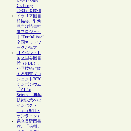
Next Library
Challenge
2030」を開催
イタリア図書
館協会、乳幼
児向け読書推
進プロジェク
ト“TuttInLibro”：
全国ネットワ
ークが拡大
【イベント】
国立国会図書
館（NDL）、
科学技術に関
する調査プロ
ジェクト2026
シンポジウム
「AI for
Science―科学
技術政策への
インパクト
―」（9/11・
オンライン）
県立長野図書
館、「信州デ