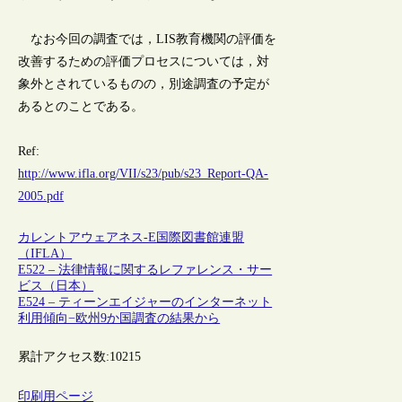
なお今回の調査では，LIS教育機関の評価を
改善するための評価プロセスについては，対
象外とされているものの，別途調査の予定が
あるとのことである。
Ref:
http://www.ifla.org/VII/s23/pub/s23_Report-QA-
2005.pdf
カレントアウェアネス-E
国際図書館連盟
（IFLA）
E522 – 法律情報に関するレファレンス・サー
ビス（日本）
E524 – ティーンエイジャーのインターネット
利用傾向−欧州9か国調査の結果から
累計アクセス数:
10215
印刷用ページ