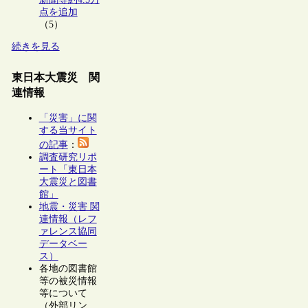
点を追加
（5）
続きを見る
東日本大震災 関
連情報
「災害」に関
する当サイト
の記事
：
調査研究リポ
ート「東日本
大震災と図書
館」
地震・災害 関
連情報（レフ
ァレンス協同
データベー
ス）
各地の図書館
等の被災情報
等について
（外部リン