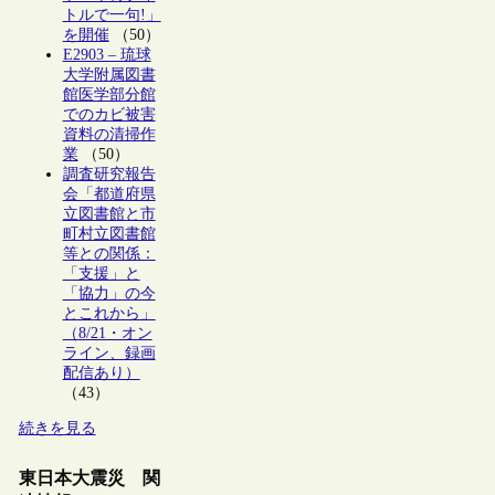
トルで一句!」
を開催
（50）
E2903 – 琉球
大学附属図書
館医学部分館
でのカビ被害
資料の清掃作
業
（50）
調査研究報告
会「都道府県
立図書館と市
町村立図書館
等との関係：
「支援」と
「協力」の今
とこれから」
（8/21・オン
ライン、録画
配信あり）
（43）
続きを見る
東日本大震災 関