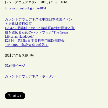
レントアウェアネス-E. 2016, (315), E1861.
https://current.ndl.go.jp/e1861
カレントアウェアネス-E
中国
日本
韓国
イベン
ト
文化財
資料保存
E2842 – 図書館において持続可能性に関する取
組を進めるためのハンドブック“The Green
Librarian Handbook”
E2844 – 第35回日本資料専門家欧州協会
（EAJRS）年次大会＜報告＞
累計アクセス数:
167
印刷用ページ
カレントアウェアネス・ポータル