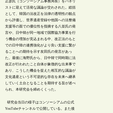
正彦氏（コンソーシアム事務局長）をパネリ
ストに迎えて活発な議論が交わされた。総括
として、韓国の法改正を法律の透明性の観点
から評価し、世界遺産登録や他国への法整備
支援等の面での優位性を指摘する八並氏の発
言や、日中韓が同一地域で国際協力事業を行
う機会の増加が見込まれる中、改正法のもと
での日中韓の連携強化がより良い支援に繋が
ることへの期待を示す友田氏の発言があっ
た。最後に海野氏から、日中韓で同時期に法
改正が行われたこと自体が象徴的な出来事で
あり、こうした機会を捉えた相互的な議論が
文化遺産という不可逆的な存在を未来へ継承
していく土台となることを期待する旨が述べ
られ、本研究会を締めくくった。
研究会当日の様子はコンソーシアムの公式
YouTubeチャンネルで公開している。また後