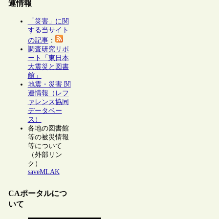
連情報
「災害」に関
する当サイト
の記事
：
調査研究リポ
ート「東日本
大震災と図書
館」
地震・災害 関
連情報（レフ
ァレンス協同
データベー
ス）
各地の図書館
等の被災情報
等について
（外部リン
ク）
saveMLAK
CAポータルにつ
いて