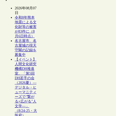
2026年08月07
日
令和8年熊本
地震による文
化財等の被害
が83件に（8
月6日時点）
名古屋市、名
古屋城の現天
守閣の記録を
募集中
【イベント】
人間文化研究
機構DH推進
室、「第5回
DH若手の会
（2026夏）―
デジタル・ヒ
ューマニティ
ーズで“繋が
る×広がる”人
文学―」
（8/24-25・大
阪府）