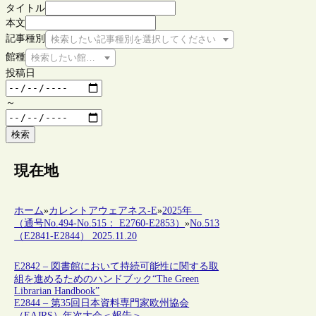
タイトル
本文
記事種別
検索したい記事種別を選択してください
館種
検索したい館種を選択してください
投稿日
～
検索
現在地
ホーム
»
カレントアウェアネス-E
»
2025年
（通号No.494-No.515： E2760-E2853）
»
No.513
（E2841-E2844） 2025.11.20
E2842 – 図書館において持続可能性に関する取
組を進めるためのハンドブック“The Green
Librarian Handbook”
E2844 – 第35回日本資料専門家欧州協会
（EAJRS）年次大会＜報告＞