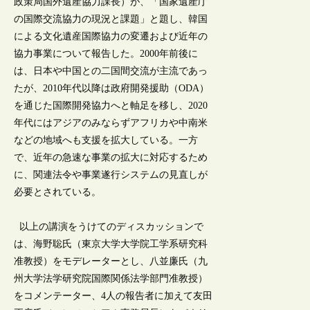
政策局国外遺産協力課長）が、「国家遺産庁
の国際交流協力の現況と課題」と題し、韓国
による文化遺産国際協力の変遷および近年の
協力事業について報告した。2000年前後に
は、日本や中国との二国間交流が主流であっ
たが、2010年代以降は政府開発援助（ODA）
を通じた国際開発協力へと軸足を移し、2020
年代にはアジアのみならずアフリカや中南米
などの地域へも支援を拡大している。一方
で、近年の急速な事業の拡大に対応するため
に、関連法令や事業遂行システムの見直しが
必要とされている。
以上の講演をうけてのディスカッションで
は、海野聡氏（東京大学大学院工学系研究科
准教授）をモデレーターとし、八並廉氏（九
州大学法学研究院国際関係法学部門准教授）
をコメンテーター、4人の報告者に加えて友田