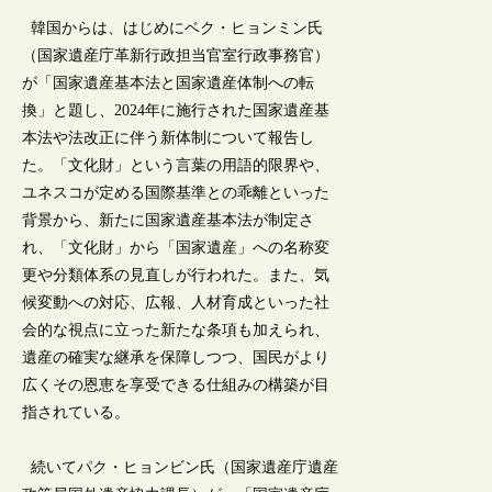
韓国からは、はじめにベク・ヒョンミン氏
（国家遺産庁革新行政担当官室行政事務官）
が「国家遺産基本法と国家遺産体制への転
換」と題し、2024年に施行された国家遺産基
本法や法改正に伴う新体制について報告し
た。「文化財」という言葉の用語的限界や、
ユネスコが定める国際基準との乖離といった
背景から、新たに国家遺産基本法が制定さ
れ、「文化財」から「国家遺産」への名称変
更や分類体系の見直しが行われた。また、気
候変動への対応、広報、人材育成といった社
会的な視点に立った新たな条項も加えられ、
遺産の確実な継承を保障しつつ、国民がより
広くその恩恵を享受できる仕組みの構築が目
指されている。
続いてパク・ヒョンビン氏（国家遺産庁遺産