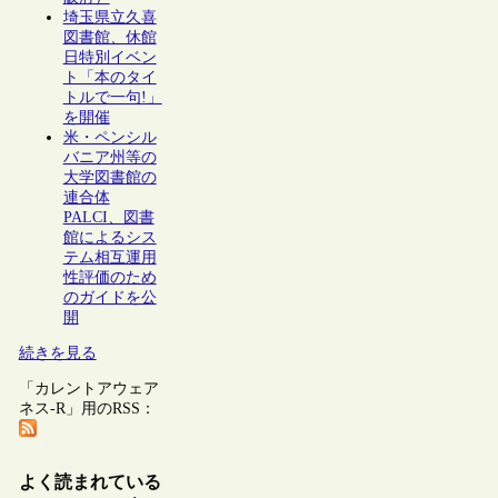
埼玉県立久喜
図書館、休館
日特別イベン
ト「本のタイ
トルで一句!」
を開催
米・ペンシル
バニア州等の
大学図書館の
連合体
PALCI、図書
館によるシス
テム相互運用
性評価のため
のガイドを公
開
続きを見る
「カレントアウェア
ネス-R」用のRSS：
よく読まれている