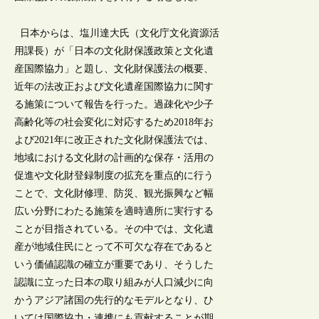
日本からは、塩川達大氏（文化庁文化資源活
用課長）が「日本の文化財保護政策と文化遺
産国際協力」と題し、文化財保護法の概要、
近年の法改正および文化遺産国際協力に関す
る施策について報告を行った。過疎化や少子
高齢化等の社会変化に対応するため2018年お
よび2021年に改正された文化財保護法では、
地域における文化財の計画的な保存・活用の
促進や文化財登録制度の拡充を重点的に行う
ことで、文化財修理、防災、観光振興など幅
広い分野にわたる施策を適時適所に実行する
ことが目指されている。その中では、文化遺
産が地域住民にとって不可欠な存在であると
いう価値認識の確立が重要であり、そうした
認識に立った日本の取り組みが人口減少に向
かうアジア諸国の先行的なモデルとなり、ひ
いては国際協力・連携にも貢献することが期