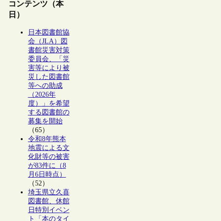
コンテンツ（本
日）
日本図書館協
会（JLA）図
書館災害対策
委員会、「災
害等により被
災した図書館
等への助成
（2026年
度）」を希望
する図書館の
募集を開始
（65）
令和8年熊本
地震による文
化財等の被害
が83件に（8
月6日時点）
（52）
埼玉県立久喜
図書館、休館
日特別イベン
ト「本のタイ