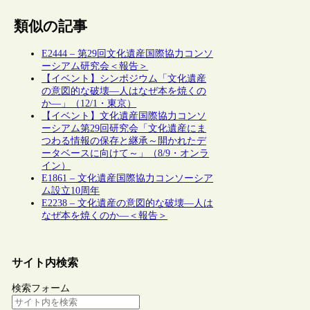
類似の記事
E2444 – 第29回文化遺産国際協力コンソ
ーシアム研究会＜報告＞
【イベント】シンポジウム「文化遺産
の意図的な破壊―人はなぜ本を焼くの
か―」（12/1・東京）
【イベント】文化遺産国際協力コンソ
ーシアム第29回研究会「文化遺産にま
つわる情報の保存と継承～開かれたデ
ータベースに向けて～」（8/9・オンラ
イン）
E1861 – 文化遺産国際協力コンソーシア
ム設立10周年
E2238 – 文化遺産の意図的な破壊―人は
なぜ本を焼くのか―＜報告＞
サイト内検索
検索フォーム