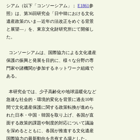
シアム（以下「コンソーシアム」；
E1861
参
照）は、第36回研究会「日中韓における文化
遺産政策のいま―近年の法改正をめぐる背景
と展望―」を、東京文化財研究所にて開催し
た。
コンソーシアムは、国際協力による文化遺産
保護の振興と発展を目的に、様々な分野の専
門家や諸機関が参加するネットワーク組織で
ある。
本研究会では、少子高齢化や地球温暖化など
急速な社会的・環境的変化を背景に過去10年
間で文化遺産保護に関する政策転換が進めら
れた日本・中国・韓国を取り上げ、各国が直
面する政策的課題や制度的対応について議論
を深めるとともに、各国が推進する文化遺産
国際協力の最新動向を共有する場とした。