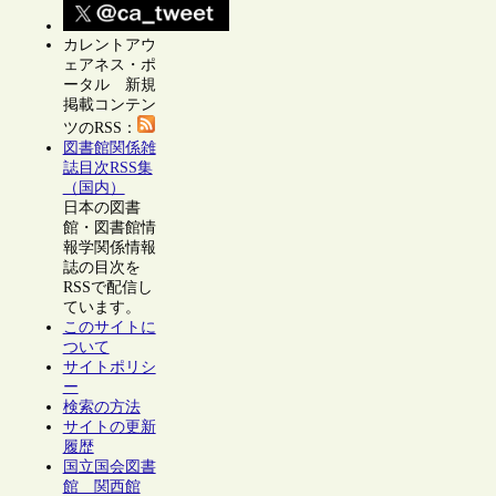
カレントアウ
ェアネス・ポ
ータル 新規
掲載コンテン
ツのRSS：
図書館関係雑
誌目次RSS集
（国内）
日本の図書
館・図書館情
報学関係情報
誌の目次を
RSSで配信し
ています。
このサイトに
ついて
サイトポリシ
ー
検索の方法
サイトの更新
履歴
国立国会図書
館 関西館