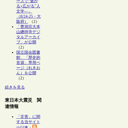
ーズで“繋が
る×広がる”人
文学―」
（8/24-25・大
阪府）
（2）
「曹洞宗大本
山總持寺デジ
タルアーカイ
ブ」が公開
（2）
国立国会図書
館、「歴史的
音源」専用ペ
ージ（れきお
ん）を公開
（2）
続きを見る
東日本大震災 関
連情報
「災害」に関
する当サイト
の記事
：