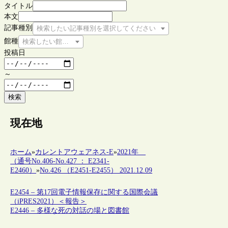
タイトル
本文
記事種別
検索したい記事種別を選択してください
館種
検索したい館種を選択してください
投稿日
～
検索
現在地
ホーム
»
カレントアウェアネス-E
»
2021年
（通号No.406-No.427 ： E2341-
E2460）
»
No.426 （E2451-E2455） 2021.12.09
E2454 – 第17回電子情報保存に関する国際会議
（iPRES2021）＜報告＞
E2446 – 多様な死の対話の場と図書館