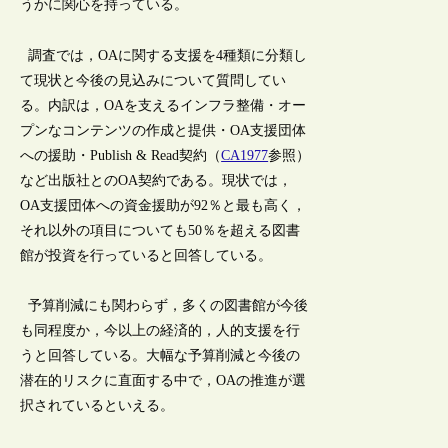
うかに関心を持っている。
調査では，OAに関する支援を4種類に分類し
て現状と今後の見込みについて質問してい
る。内訳は，OAを支えるインフラ整備・オー
プンなコンテンツの作成と提供・OA支援団体
への援助・Publish & Read契約（
CA1977
参照）
など出版社とのOA契約である。現状では，
OA支援団体への資金援助が92％と最も高く，
それ以外の項目についても50％を超える図書
館が投資を行っていると回答している。
予算削減にも関わらず，多くの図書館が今後
も同程度か，今以上の経済的，人的支援を行
うと回答している。大幅な予算削減と今後の
潜在的リスクに直面する中で，OAの推進が選
択されているといえる。