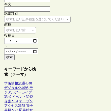
本文
記事種別
検索したい記事種別を選択してください
館種
検索したい館種を選択してください
投稿日
～
検索
キーワードから検
索（テーマ）
学術情報流通
4348
デジタル化
4098
デ
ジタルアーカイブ
3349
イベント
3012
災害
2754
オープン
アクセス
2678
電子
書籍
2227
図書館サ