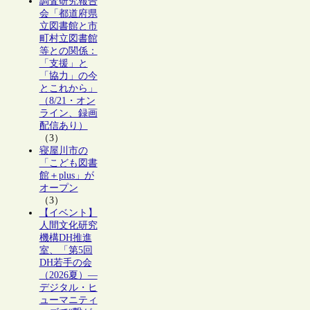
調査研究報告
会「都道府県
立図書館と市
町村立図書館
等との関係：
「支援」と
「協力」の今
とこれから」
（8/21・オン
ライン、録画
配信あり）
（3）
寝屋川市の
「こども図書
館＋plus」が
オープン
（3）
【イベント】
人間文化研究
機構DH推進
室、「第5回
DH若手の会
（2026夏）―
デジタル・ヒ
ューマニティ