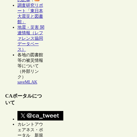
調査研究リポ
ート「東日本
大震災と図書
館」
地震・災害 関
連情報（レフ
ァレンス協同
データベー
ス）
各地の図書館
等の被災情報
等について
（外部リン
ク）
saveMLAK
CAポータルにつ
いて
カレントアウ
ェアネス・ポ
ータル 新規