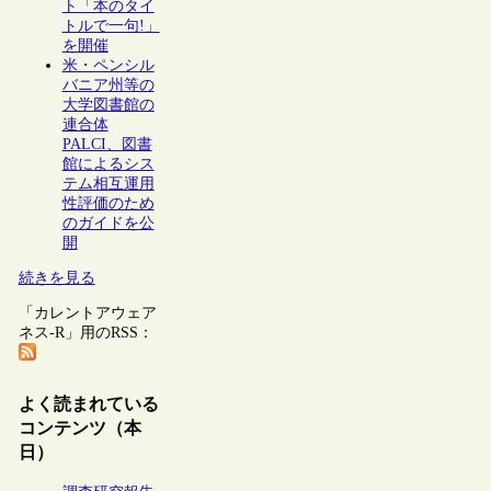
ト「本のタイ
トルで一句!」
を開催
米・ペンシル
バニア州等の
大学図書館の
連合体
PALCI、図書
館によるシス
テム相互運用
性評価のため
のガイドを公
開
続きを見る
「カレントアウェア
ネス-R」用のRSS：
よく読まれている
コンテンツ（本
日）