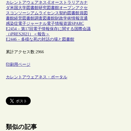
カレントアウェアネス-E
オーストラリア
カナ
ダ
米国
大学図書館
研究図書館
オープンアクセ
ス
コンソーシアム
ライセンス契約
図書館員
図
書館経営
図書館調査
図書館財政
学術情報流通
感染症
電子ジャーナル
電子情報資源
SPARC
E2454 – 第17回電子情報保存に関する国際会議
（iPRES2021）＜報告＞
E2446 – 多様な死の対話の場と図書館
累計アクセス数:
2966
印刷用ページ
カレントアウェアネス・ポータル
類似の記事