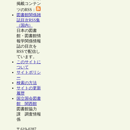
掲載コンテン
ツのRSS：
図書館関係雑
誌目次RSS集
（国内）
日本の図書
館・図書館情
報学関係情報
誌の目次を
RSSで配信し
ています。
このサイトに
ついて
サイトポリシ
ー
検索の方法
サイトの更新
履歴
国立国会図書
館 関西館
図書館協力
課 調査情報
係
〒619-0287