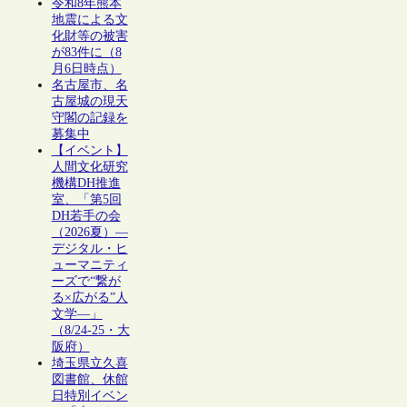
令和8年熊本
地震による文
化財等の被害
が83件に（8
月6日時点）
名古屋市、名
古屋城の現天
守閣の記録を
募集中
【イベント】
人間文化研究
機構DH推進
室、「第5回
DH若手の会
（2026夏）―
デジタル・ヒ
ューマニティ
ーズで“繋が
る×広がる”人
文学―」
（8/24-25・大
阪府）
埼玉県立久喜
図書館、休館
日特別イベン