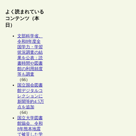
よく読まれている
コンテンツ（本
日）
文部科学省、
令和8年度全
国学力・学習
状況調査の結
果を公表：読
書時間や図書
館の利用頻度
等も調査
（66）
国立国会図書
館デジタルコ
レクションに
新聞等約4.5万
点を追加
（64）
国立大学図書
館協会、令和
8年熊本地震
で被災した学