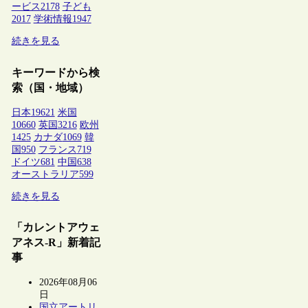
ービス
2178
子ども
2017
学術情報
1947
続きを見る
キーワードから検
索（国・地域）
日本
19621
米国
10660
英国
3216
欧州
1425
カナダ
1069
韓
国
950
フランス
719
ドイツ
681
中国
638
オーストラリア
599
続きを見る
「カレントアウェ
アネス-R」新着記
事
2026年08月06
日
国立アートリ