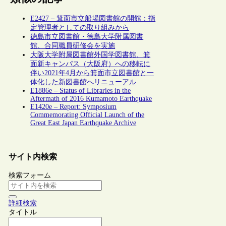
E2427 – 箕面市立船場図書館の開館：指
定管理者としての取り組みから
徳島市立図書館・徳島大学附属図書
館、合同職員研修会を実施
大阪大学附属図書館外国学図書館、箕
面新キャンパス（大阪府）への移転に
伴い2021年4月から箕面市立図書館と一
体化した新図書館へリニューアル
E1886e – Status of Libraries in the
Aftermath of 2016 Kumamoto Earthquake
E1420e – Report: Symposium
Commemorating Official Launch of the
Great East Japan Earthquake Archive
サイト内検索
検索フォーム
詳細検索
タイトル