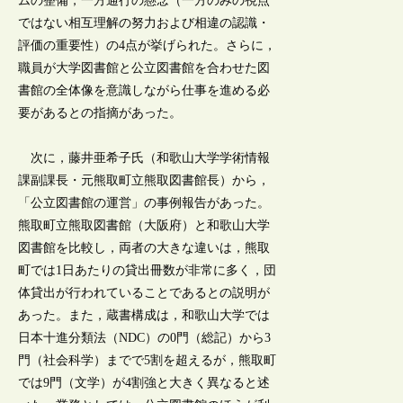
ムの整備，一方通行の懸念（一方のみの視点
ではない相互理解の努力および相違の認識・
評価の重要性）の4点が挙げられた。さらに，
職員が大学図書館と公立図書館を合わせた図
書館の全体像を意識しながら仕事を進める必
要があるとの指摘があった。
次に，藤井亜希子氏（和歌山大学学術情報
課副課長・元熊取町立熊取図書館長）から，
「公立図書館の運営」の事例報告があった。
熊取町立熊取図書館（大阪府）と和歌山大学
図書館を比較し，両者の大きな違いは，熊取
町では1日あたりの貸出冊数が非常に多く，団
体貸出が行われていることであるとの説明が
あった。また，蔵書構成は，和歌山大学では
日本十進分類法（NDC）の0門（総記）から3
門（社会科学）までで5割を超えるが，熊取町
では9門（文学）が4割強と大きく異なると述