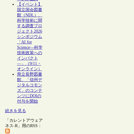
【イベント】
国立国会図書
館（NDL）、
科学技術に関
する調査プロ
ジェクト2026
シンポジウム
「AI for
Science―科学
技術政策への
インパクト
―」（9/11・
オンライン）
県立長野図書
館、「信州デ
ジタルコモン
ズ」のコンテ
ンツにDOIの
付与を開始
続きを見る
「カレントアウェア
ネス-R」用のRSS：