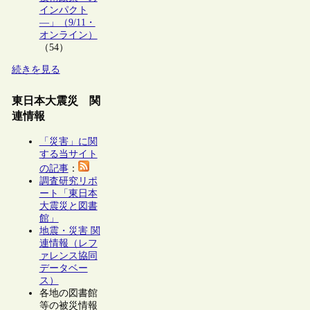
インパクト
―」（9/11・
オンライン）
（54）
続きを見る
東日本大震災 関
連情報
「災害」に関
する当サイト
の記事
：
調査研究リポ
ート「東日本
大震災と図書
館」
地震・災害 関
連情報（レフ
ァレンス協同
データベー
ス）
各地の図書館
等の被災情報