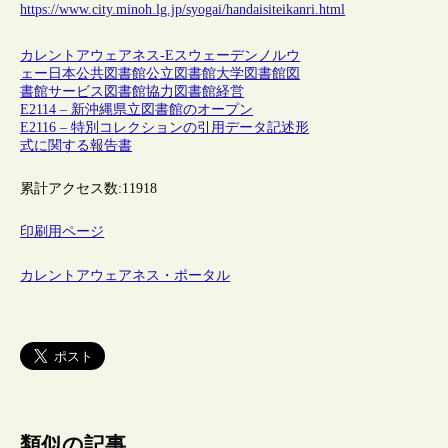
https://www.city.minoh.lg.jp/syogai/handaisiteikanri.html
カレントアウェアネス-E
スウェーデン
ノルウ
ェー
日本
公共図書館
公立図書館
大学図書館
図
書館サービス
図書館協力
図書館経営
E2114 – 新沖縄県立図書館のオープン
E2116 – 特別コレクションの引用データ記述形
式に関する報告書
累計アクセス数:
11918
印刷用ページ
カレントアウェアネス・ポータル
類似の記事