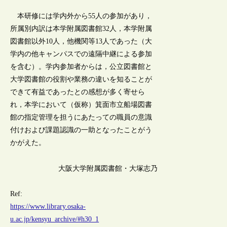
本研修には学内外から55人の参加があり，
所属別内訳は本学附属図書館32人，本学附属
図書館以外10人，他機関等13人であった（大
学内の他キャンパスでの遠隔中継による参加
を含む）。学内参加者からは，公立図書館と
大学図書館の役割や業務の違いを知ることが
できて有益であったとの感想が多く寄せら
れ，本学において（仮称）箕面市立船場図書
館の指定管理を担うにあたっての職員の意識
付けおよび課題認識の一助となったことがう
かがえた。
大阪大学附属図書館・大塚志乃
Ref:
https://www.library.osaka-
u.ac.jp/kensyu_archive/#h30_1