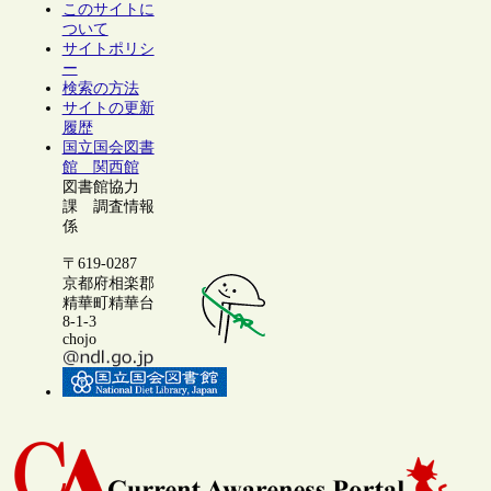
このサイトに
ついて
サイトポリシ
ー
検索の方法
サイトの更新
履歴
国立国会図書
館 関西館
図書館協力
課 調査情報
係
〒619-0287
京都府相楽郡
精華町精華台
8-1-3
chojo