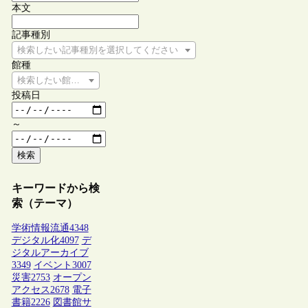
本文
記事種別
検索したい記事種別を選択してください
館種
検索したい館種を選択してください
投稿日
～
検索
キーワードから検
索（テーマ）
学術情報流通
4348
デジタル化
4097
デ
ジタルアーカイブ
3349
イベント
3007
災害
2753
オープン
アクセス
2678
電子
書籍
2226
図書館サ