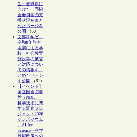
生・教職員に
向けた、同協
会会員館の支
援状況をまと
めたページを
公開
（60）
文部科学省、
令和8年熊本
地震による学
校・社会教育
施設等の被害
と対応につい
ての情報をま
とめたページ
を公開
（61）
【イベント】
国立国会図書
館（NDL）、
科学技術に関
する調査プロ
ジェクト2026
シンポジウム
「AI for
Science―科学
技術政策への