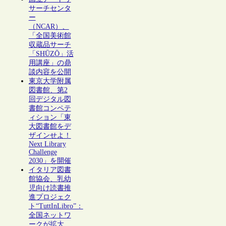
サーチセンタ
ー
（NCAR）、
「全国美術館
収蔵品サーチ
「SHŪZŌ」活
用講座」の鼎
談内容を公開
東京大学附属
図書館、第2
回デジタル図
書館コンペテ
ィション「東
大図書館をデ
ザインせよ！
Next Library
Challenge
2030」を開催
イタリア図書
館協会、乳幼
児向け読書推
進プロジェク
ト“TuttInLibro”：
全国ネットワ
ークが拡大