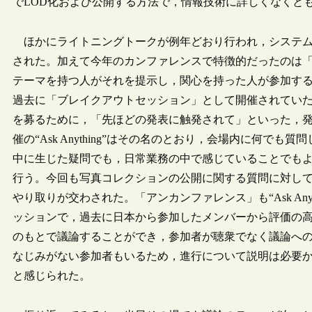
でLOD化および公開する方法で，情報技術に詳しくなくと
ほかにライトニングトークが例年どおり行われ，システム
された。加えて今年のカンファレンスで特徴的だったのは「アンカ
テーマを持つ人がそれを提示し，関心を持った人が参加す
過去に「ブレイクアウトセッション」として開催されていた
を募るために，「先ほどの発表に触発されて」といった，
催の“Ask Anything”はその名のとおり，会場内に何
中に生じた疑問でも，日常業務の中で感じていることでも
行う。今回も写真コレクションの公開に関する質問に対し
やり取りが交わされた。「アンカンファレンス」も“Ask Anyt
ッションで，過去に日本から参加したメンバーから評価の
のもとで議論することができ，参加者が聴衆でなく議論へ
なじみがない参加者もいるため，進行について説明は必要
と感じられた。