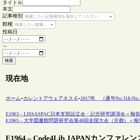
タイトル
本文
記事種別
検索したい記事種別を選択してください
館種
検索したい館種を選択してください
投稿日
～
検索
現在地
ホーム
»
カレントアウェアネス-E
»
2017年 （通号No.318-No.3
E1963 – LISSASPAC日本支部設立会・記念研究講演会＜報
E1965 – 大学図書館問題研究会第48回全国大会（京都）＜
E1964 – Code4Lib JAPANカン