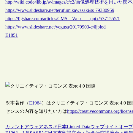
http://wiki.code4lib.jp/w/images/c/c2/画像処理技術を用いた
https://www.slideshare.net/terufumikawasaki/ss-79380959
https://figshare.com/articles/CMS__Web____pptx/5371555/1
https://www.slideshare.net/yegusa/20170903-c4ljplod
E1851
※本著作（
E1964
）はクリエイティブ・コモンズ 表示 4.0
センスの内容を知りたい方は
https://creativecommons.org/license
カレントアウェアネス-E
日本
Linked Data
ウェブサイト
オープ
E1963 – LISSASPAC日本支部設立会・記念研究講演会＜報