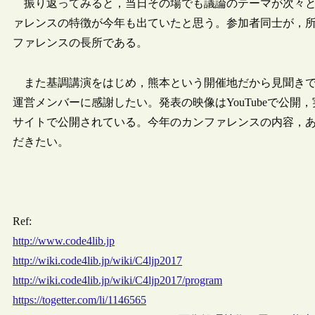
振り返ってみると，当日その場でも議論のテーマが次々と出され
ァレンスの特徴が今年も出ていたと思う。参加者同士が，
ファレンスの長所である。
また基調講演をはじめ，熊本という開催地だから見聞きで
運営メンバーに感謝したい。発表の映像はYouTubeで公開，実況
サイトで公開されている。今年のカンファレンスの内容，
だきたい。
Ref:
http://www.code4lib.jp
http://wiki.code4lib.jp/wiki/C4ljp2017
http://wiki.code4lib.jp/wiki/C4ljp2017/program
https://togetter.com/li/1146565