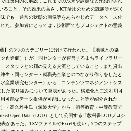
中では技術的な解説，これまでの成果や課題などが紹介され
いること，その効果の高さ，ICT活用のための課題等が深く
意味でも，通常の状態の画像等をあらかじめデータベース化
られた。参加者にとっては，技術面でもプロジェクトの意義
通】の3つのカテゴリーに分けて行われた。【地域との協
ーク創造館））が，同センターが運営するまちライブラリー
え，スタッフとの顔の見える交流としていること，また貸出
訓練生・同センター・就職先企業とのつながり作りをしたと
林水産業研究センター）から，コンテンツマネジメントシス
化した取り組みについて発表があった。構造化と二次利用可
利用可能なデータ提供が可能になったこと等が紹介された。
所）・高久雅生氏（筑波大学）から，初等教育・中等教育で
 Open Data（LOD）として公開する「教科書LODプロジ
があった。TSVファイルやExcelを使い，5つのステップ