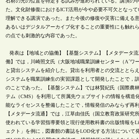
石材の元の位置を特定する試みが進められている。講演の
た。文化財修復におけるICT活用が今や必要不可欠となって
理解できる講演であった。また今後の修復や災害に備える
あるいはデジタルアーカイブ化することの重要性にも触れ
の点でも刺激的な内容であった。
発表は【地域との協働】【基盤システム】【メタデータ流
働】では，川崎照文氏（大阪地域職業訓練センター（A´ワ
と貸出システムを紹介した。貸出を利用者との交流ととら
システムを職業訓練生の実習課題として開発したことで，
のことであった。【基盤システム】では林賢紀氏（国際農
テム（CMS）を利用して所属先ウェブサイトの情報を構造
能なライセンスを整備したことで，情報発信のみならず再
【メタデータ流通】では，江草由佳氏（国立教育政策研究
使われている学習指導要領と現行使用教科書の出版情報をLinked
ェクト」を例に，図書館の書誌をLOD化する方法について発表