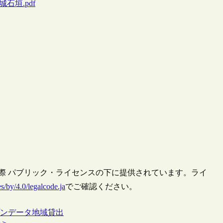
熊本城石垣.pdf
 国際 パブリック・ライセンスの下に提供されています。ライ
s/by/4.0/legalcode.ja
でご確認ください。
ンデータ
地域
貸出
告＞