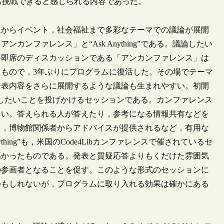
も挑戦できると感じられる内容であった。
からイベント，社会福祉まで多彩なテーマでの議論が展開
ンファレンス」と“Ask Anything”である。議論したい
る即席のディスカッションである「アンカンファレンス」は
もので，3年ぶりにプログラムに復活した。その場でテーマ
発表内容をさらに展開するような議論も生まれやすい。初開
でも質問したいことを投げかけるセッションである。カンファレンス
よい。答えられる人が答えたり，参考になる情報共有などを
て，博物館関係者からアドバイスが提供されるなど，有用な
hing”も，米国のCode4Libカンファレンスで催されているセ
高かったものである。発表と質疑応答よりもくだけた雰囲気
の参画者となることを促す。このような形式のセッションに
かもしれないが，プログラムに取り入れる効果は確かにある