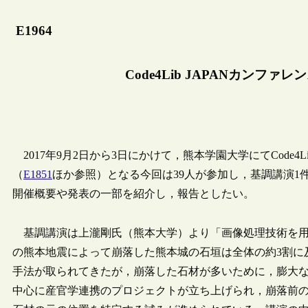
E1964
Code4Lib JAPANカンファ
2017年9月2日から3日にかけて，熊本学園大学にてCode4L
（
E1851
ほか参照）となる今回は39人が参加し，基調講演1
開催概要や発表の一部を紹介し，報告としたい。
基調講演は上瀧剛氏（熊本大学）より「画像処理技術を用い
の熊本地震によって崩落した熊本城の石垣は全体の約3割に
手法が取られてきたが，崩落した石材が多いために，膨大
中心に産官学連携のプロジェクトが立ち上げられ，崩落前