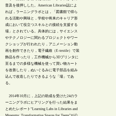
普及を後押しした。American Libraries誌によ
れば，ラーニングラボとは，「図書館で得ら
れる活動や興味と，学校や将来のキャリア形
成において役立つスキルとの接続を支援する
場」とされている。具体的には，サイエンス
やテクノロジーに関わるプロジェクトやワー
クショップが行われたり，アニメーション動
画を創作できたり，電子繊維（E-textile）で装
飾品を作ったり，工作機械から3Dプリンタに
至るまでの多様な機械を使って買い物カート
を改善したり，ぬいぐるみに電子部品を組み
込んで改造したりできるような「場」であ
る。
2014年10月に，上記の助成を受けた24のラ
ーニングラボにヒアリングを行った結果をま
とめたレポート“Learning Labs in Libraries and
Museums: Transformative Spaces for Teens”が公