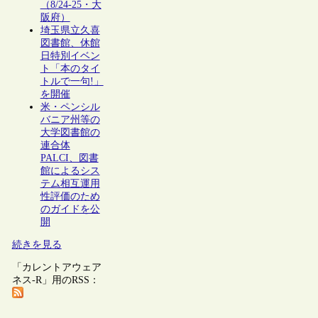
（8/24-25・大
阪府）
埼玉県立久喜
図書館、休館
日特別イベン
ト「本のタイ
トルで一句!」
を開催
米・ペンシル
バニア州等の
大学図書館の
連合体
PALCI、図書
館によるシス
テム相互運用
性評価のため
のガイドを公
開
続きを見る
「カレントアウェア
ネス-R」用のRSS：