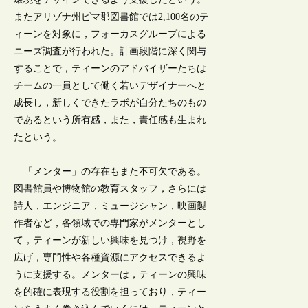
またアリゾナ州ピマ郡図書館では2,100名のテ
ィーンを対象に，フォーカスグループによる
ニーズ調査が行われた。計画段階に深く関与
することで，ティーンのアドバイザーたちは
チームの一員として働く若いデザイナーへと
成長し，新しくできたラボが自分たちのもの
であるという所有感，また，責任感も生まれ
たという。
「メンター」の存在もまた不可欠である。
図書館員や博物館の教育スタッフ，さらには
詩人，エンジニア，ミュージシャン，映画製
作者など，各領域での専門家がメンターとし
て，ティーンが新しい興味を見つけ，視野を
広げ，専門性や各種資源にアクセスできるよ
うに支援する。メンターは，ティーンの興味
を的確に表現する役割を担っており，ティー