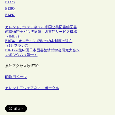
E1378
E1390
E1492
カレントアウェアネス-E
米国
公共図書館
図書
館
博物館
子ども
博物館・図書館サービス機構
（IMLS）
E1634 – オンライン資料の納本制度の現在
（1）フランス
E1636 – 第62回日本図書館情報学会研究大会シ
ンポジウム＜報告＞
累計アクセス数:
5709
印刷用ページ
カレントアウェアネス・ポータル