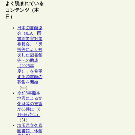
よく読まれている
コンテンツ（本
日）
日本図書館協
会（JLA）図
書館災害対策
委員会、「災
害等により被
災した図書館
等への助成
（2026年
度）」を希望
する図書館の
募集を開始
（65）
令和8年熊本
地震による文
化財等の被害
が83件に（8
月6日時点）
（51）
埼玉県立久喜
図書館、休館