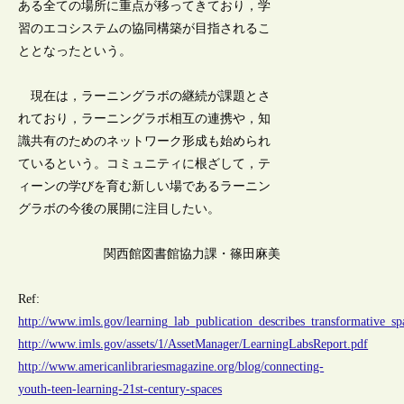
ある全ての場所に重点が移ってきており，学
習のエコシステムの協同構築が目指されるこ
ととなったという。
現在は，ラーニングラボの継続が課題とさ
れており，ラーニングラボ相互の連携や，知
識共有のためのネットワーク形成も始められ
ているという。コミュニティに根ざして，テ
ィーンの学びを育む新しい場であるラーニン
グラボの今後の展開に注目したい。
関西館図書館協力課・篠田麻美
Ref:
http://www.imls.gov/learning_lab_publication_describes_transformative_sp
http://www.imls.gov/assets/1/AssetManager/LearningLabsReport.pdf
http://www.americanlibrariesmagazine.org/blog/connecting-
youth-teen-learning-21st-century-spaces