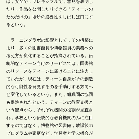
は，安全で，フレキシブルで，意見を表明し
たり，作品を公開したりできる「ティーンの
ためだけの」場所の必要性をしばしば口にす
るという。
ラーニングラボの影響として，その構築に
より，多くの図書館員や博物館員の業務への
考え方が変化することが指摘されている。伝
統的なティーン向けのサービスでは，図書館
のリソースをティーンに届けることに注力し
ていたが，現在は，ティーン自身がその創造
的な可能性を発見するのを手助けする方向へ
と変化しているという。また，組織間の協同
も促進されたという。ティーンの教育支援と
いう観点から，それぞれ機関の役割が見直さ
れ，学校という伝統的な教育機関のみに注目
するのではなく，博物館や図書館，放課後の
プログラムや家庭など，学習者と学ぶ機会が