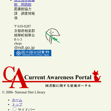
国立国会図書
館 関西館
図書館協力
課 調査情報
係
〒619-0287
京都府相楽郡
精華町精華台
8-1-3
chojo
© 2006- National Diet Library
ホーム
トップ
サイドバー