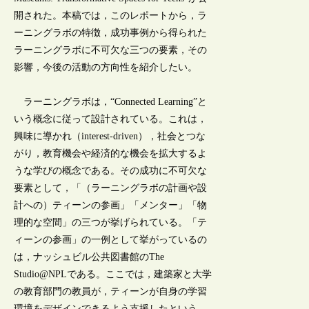
開された。本稿では，このレポートから，ラ
ーニングラボの特徴，成功事例から得られた
ラーニングラボに不可欠な三つの要素，その
影響，今後の活動の方向性を紹介したい。
ラーニングラボは，“Connected Learning”と
いう概念に従って設計されている。これは，
興味に導かれ（interest-driven），社会とつな
がり，教育機会や経済的な機会を拡大するよ
うな学びの概念である。その成功に不可欠な
要素として，「（ラーニングラボの計画や設
計への）ティーンの参画」「メンター」「物
理的な空間」の三つが挙げられている。「テ
ィーンの参画」の一例として挙がっているの
は，ナッシュビル公共図書館のThe
Studio@NPLである。ここでは，建築家と大学
の教育部門の教員が，ティーンが自身の学習
環境をデザインできるよう支援したという。