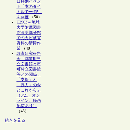
日特別イベン
ト「本のタイ
トルで一句!」
を開催
（50）
E2903 – 琉球
大学附属図書
館医学部分館
でのカビ被害
資料の清掃作
業
（48）
調査研究報告
会「都道府県
立図書館と市
町村立図書館
等との関係：
「支援」と
「協力」の今
とこれから」
（8/21・オン
ライン、録画
配信あり）
（43）
続きを見る