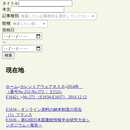
タイトル
本文
記事種別
検索したい記事種別を選択してください
館種
検索したい館種を選択してください
投稿日
～
検索
現在地
ホーム
»
カレントアウェアネス-E
»
2014年
（通号No.252-No.273 ： E1521-
E1642）
»
No.272 （E1634-E1637） 2014.12.12
E1634 – オンライン資料の納本制度の現在
（1）フランス
E1636 – 第62回日本図書館情報学会研究大会シ
ンポジウム＜報告＞