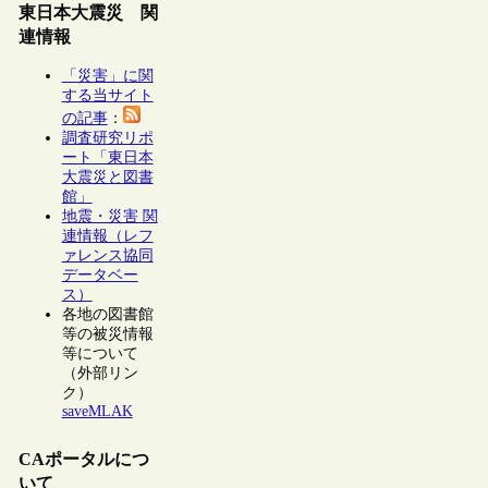
東日本大震災 関
連情報
「災害」に関
する当サイト
の記事
：
調査研究リポ
ート「東日本
大震災と図書
館」
地震・災害 関
連情報（レフ
ァレンス協同
データベー
ス）
各地の図書館
等の被災情報
等について
（外部リン
ク）
saveMLAK
CAポータルにつ
いて