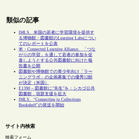
類似の記事
IMLS、米国の若者に学習環境を提供す
る博物館・図書館のLearning Labsについ
てのレポートを公表
米・Connected Learning Alliance、「つな
がりの学習」を通して若者の参加を促
進しようとする公共図書館に向けた報
告書を公開
図書館や博物館での青少年向け「ラー
ニングラボ」の企画募集での優秀12館
が決定（米国）
E1390 – 図書館に“先生”を：シカゴ公共
図書館，宿題支援を拡大
IMLS、“Connecting to Collections
Bookshelf”の発送を開始
サイト内検索
検索フォーム