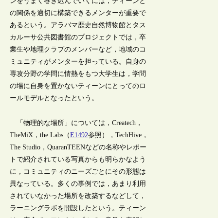
ンをうまく巻き込んでいくには，ティーンと
の関係を適切に構築できるメンターが重要で
あるという。アラバマ歴史自然博物館とタス
カルーサ公共図書館のプロジェクトでは，卒
業生や地理クラブのメンバーなど，地域のコ
ミュニティがメンターを担っている。自身の
専攻分野の学問に情熱をもつ大学生は，学問
の場に自身を置かないティーンにとってのロ
ールモデルとなったという。
「物理的な場所」については，Createch，
TheMiX，the Labs（
E1492
参照），TechHive，
The Studio，QuaranTEENなどの名称やレポー
トで紹介されている写真からも明らかなよう
に，コミュニティのニーズごとにその形態は
異なっている。多くの事例では，あまり利用
されていなかった場所を改築するなどして，
ラーニングラボを開設したという。ティーン