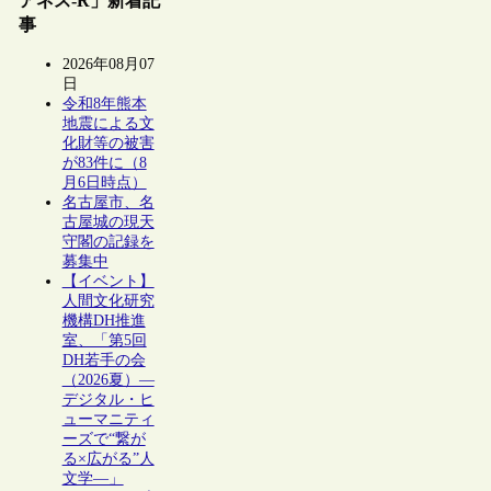
アネス-R」新着記
事
2026年08月07
日
令和8年熊本
地震による文
化財等の被害
が83件に（8
月6日時点）
名古屋市、名
古屋城の現天
守閣の記録を
募集中
【イベント】
人間文化研究
機構DH推進
室、「第5回
DH若手の会
（2026夏）―
デジタル・ヒ
ューマニティ
ーズで“繋が
る×広がる”人
文学―」