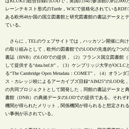
はRLUKの総合目録のLODで，英国の34の参加館の約2,
レーンテキスト形式のTurtle，W3Cで規格化されているRD
ある欧州48か国の国立図書館と研究図書館の書誌データとデ
ている。
さらに，TELのウェブサイトでは，ハッカソン開催に向け
の取り組みとして，欧州の図書館でのLODの先進的な7つの
書誌（BNB）のLODでの提供，（2）フランス国立図書館（
して提供する“data.bnf.fr”，（3）ケンブリッジ大学が
る“The Cambridge Open Metadata：COMET”
ス・カレッジ校によるアーカイブズ目録“AIM25”のLOD
の共同プロジェクトとして開発した，同館の書誌データと典拠デー
書館（DNB）の典拠データのLODでの提供である。それぞ
機関が得られたメリット，関係機関が得られると想定され
い事例が示されている。