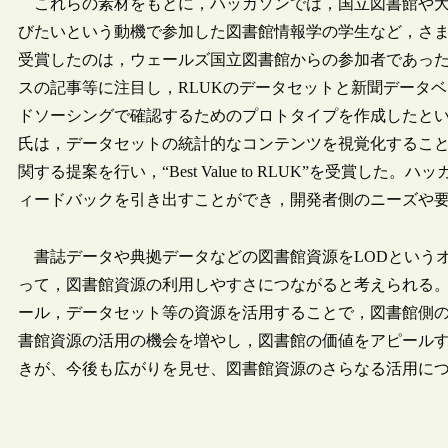
これらの素材をもとに，ハッカソンでは，国立図書館や大
びたいという動機で参加した図書館情報学の学生など，さまざまなハッ
受賞したのは，ウェールズ国立図書館からの参加者であっ
スの記事等に注目し，RLUKのデータセットと新聞データ
ドソーシングで確認するためのプロトタイプを作成したという。マンチ
氏は，データセットの統計的なコンテンツを視覚化すること
関する提案を行い，“Best Value to RLUK”を受賞
ィードバックを引き出すことができ，開発者側のニーズや
書誌データや典拠データなどの図書館資源をLODという
って，図書館資源の利用しやすさにつながると考えられる。
ール，データセット等の資源を活用することで，図書館側
書館資源の活用の機会を増やし，図書館の価値をアピールす
きが、今後も広がりを見せ、図書館資源のさらなる活用に