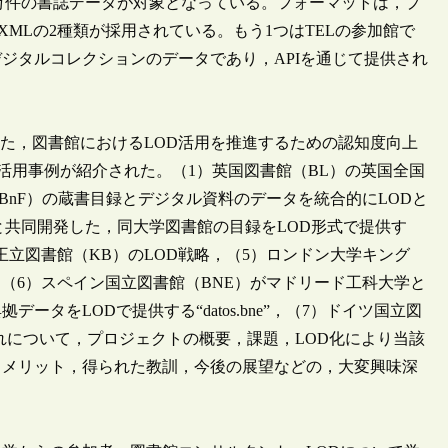
000万件の書誌データが対象となっている。フォーマットは，プ
F/XMLの2種類が採用されている。もう1つはTELの参加館で
ジタルコレクションのデータであり，APIを通じて提供され
た，図書館におけるLOD活用を推進するための認知度向上
活用事例が紹介された。（1）英国図書館（BL）の英国全国
BnF）の蔵書目録とデジタル資料のデータを統合的にLODと
OCLCと共同開発した，同大学図書館の目録をLOD形式で提供す
，（4）オランダ王立図書館（KB）のLOD戦略，（5）ロンドン大学キング
化，（6）スペイン国立図書館（BNE）がマドリード工科大学と
タをLODで提供する“datos.bne”，（7）ドイツ国立図
れについて，プロジェクトの概要，課題，LOD化により当該
るメリット，得られた教訓，今後の展望などの，大変興味深