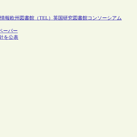
情報
欧州図書館（TEL）
英国研究図書館コンソーシアム
グペーパー
方針を公表