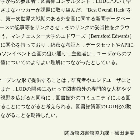
学からの参加者，図書館コンサルタント，LODについて学
カーが課題に取り組んだ。“Best Overall Hack”を
た。第一次世界大戦期のある外交官に関する新聞データベー
ベースの記事等をリンクさせ，そのリンクの妥当性をクラウ
ェスター大学のエドワーズ（Berrisford Edwards）
に関心を持っており，綿密な考証と，データセットやAPIに
した。ハッカソンイベント企画の狙い通り，主催者は，ユーザからのフ
要望についてのよりよい理解につながったとしている。
オープンな形で提供することは，研究者やエンドユーザにと
また，LODの開発にあたって図書館外の専門的な人材やツ
の視野を広げると同時に，図書館外のコミュニティによる図
ることにつながると考えられる。図書館資源のLOD化の動
つながることを期待したい。
関西館図書館協力課・篠田麻美