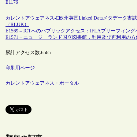
E1176
カレントアウェアネス-E
欧州
英国
Linked Data
メタデータ
書誌
（RLUK）
E1569 – ICTへのパブリックアクセス：IFLAブリーフィン
E1571 – ニュージーランド国立図書館，利用及び再利用の
累計アクセス数:
6565
印刷用ページ
カレントアウェアネス・ポータル