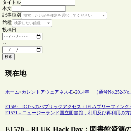
タイトル
本文
記事種別
検索したい記事種別を選択してください
館種
検索したい館種を選択してください
投稿日
～
検索
現在地
ホーム
»
カレントアウェアネス-E
»
2014年 （通号No.252-No.2
E1569 – ICTへのパブリックアクセス：IFLAブリーフィン
E1571 – ニュージーランド国立図書館，利用及び再利用の
E1570 – RLUK Hack Day：図書