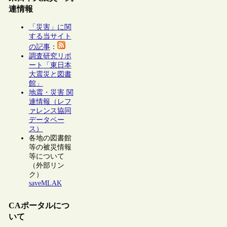
連情報
「災害」に関
する当サイト
の記事
：
調査研究リポ
ート「東日本
大震災と図書
館」
地震・災害 関
連情報（レフ
ァレンス協同
データベー
ス）
各地の図書館
等の被災情報
等について
（外部リン
ク）
saveMLAK
CAポータルにつ
いて