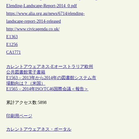
Elending-Landscape-Report-2014_0.pdf
https://www.alia.org.au/news/6714/elending-
landscape-report-2014-released
http://www.civicagenda.co.uk/
E1363
E1256
CA1771
カレントアウェアネス-E
オーストラリア
欧州
公共図書館
電子書籍
E1563 – 2013年から2014年の図書館システム市
場動向は？（米国）
E1565 – 2014年ISO/TC46国際会議＜報告＞
累計アクセス数:
5898
印刷用ページ
カレントアウェアネス・ポータル