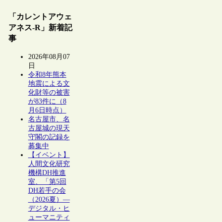
「カレントアウェ
アネス-R」新着記
事
2026年08月07
日
令和8年熊本
地震による文
化財等の被害
が83件に（8
月6日時点）
名古屋市、名
古屋城の現天
守閣の記録を
募集中
【イベント】
人間文化研究
機構DH推進
室、「第5回
DH若手の会
（2026夏）―
デジタル・ヒ
ューマニティ