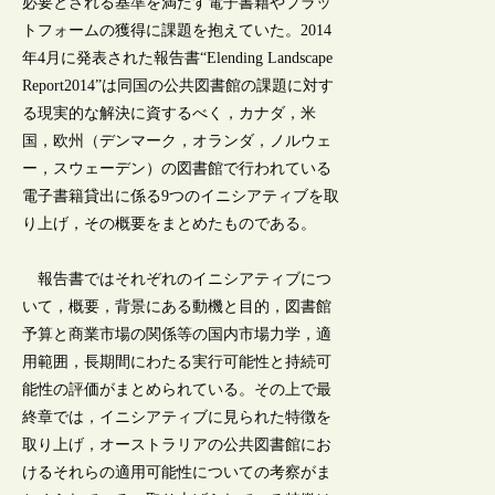
必要とされる基準を満たす電子書籍やプラッ
トフォームの獲得に課題を抱えていた。2014
年4月に発表された報告書“Elending Landscape
Report2014”は同国の公共図書館の課題に対す
る現実的な解決に資するべく，カナダ，米
国，欧州（デンマーク，オランダ，ノルウェ
ー，スウェーデン）の図書館で行われている
電子書籍貸出に係る9つのイニシアティブを取
り上げ，その概要をまとめたものである。
報告書ではそれぞれのイニシアティブにつ
いて，概要，背景にある動機と目的，図書館
予算と商業市場の関係等の国内市場力学，適
用範囲，長期間にわたる実行可能性と持続可
能性の評価がまとめられている。その上で最
終章では，イニシアティブに見られた特徴を
取り上げ，オーストラリアの公共図書館にお
けるそれらの適用可能性についての考察がま