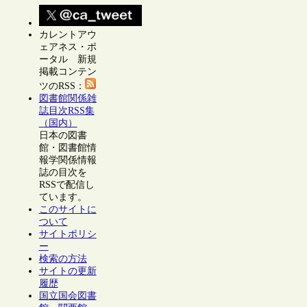
カレントアウ
ェアネス・ポ
ータル 新規
掲載コンテン
ツのRSS：
図書館関係雑
誌目次RSS集
（国内）
日本の図書
館・図書館情
報学関係情報
誌の目次を
RSSで配信し
ています。
このサイトに
ついて
サイトポリシ
ー
検索の方法
サイトの更新
履歴
国立国会図書