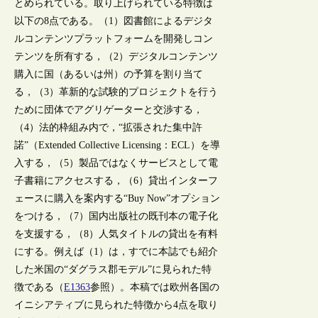
とめられている。取り上げられている特徴は
以下の8点である。（1）図書館によるデジタ
ルコンテンツプラットフォームを開発しコン
テンツを所有する，（2）デジタルコンテンツ
購入に国（あるいは州）の予算を割り当て
る，（3）革新的な試験的プロジェクトを行う
ために団体でアグリゲーターと交渉する，
（4）法的枠組み内で，“拡張された集中許
諾”（Extended Collective Licensing：ECL）を導
入する，（5）製品ではなくサービスとして電
子書籍にアクセスする，（6）貸出インターフ
ェースに購入を案内する“Buy Now”オプション
をつける，（7）国内出版社の既刊本の電子化
を支援する，（8）人気タイトルの貸出を有料
にする。例えば（1）は，すでに本誌でも紹介
した米国の“ダグラス郡モデル”に見られた特
徴である（
E1363
参照）。本稿では欧州各国の
イニシアティブに見られた特徴から4点を取り