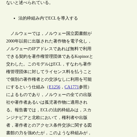
ないと述べられている。
法的枠組み内でECLを導入する
ノルウェーでは，ノルウェー国立図書館が
2000年以前に出版された著作物を電子化し，
ノルウェーのIPアドレスであれば無料で利用
できる契約を著作権管理団体であるKopinorと
交わした。このモデルはECL，すなわち著作
権管理団体に対してライセンス料を払うこと
で個別の著作権者との交渉なしに利用を可能
にするという仕組み（
E1256
，
CA1771
参照）
によるものであり，ノルウェーの全ての出版
社や著作者あるいは孤児著作物に適用され
る。報告書では，ECLの法的枠組みは，スカ
ンジナビアと北欧において，権利者や出版
者，著作者とのアクセス条件交渉に関する図
書館の力を強めたが，このような枠組みが，