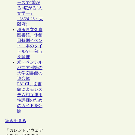
ーズで“繋が
る×広がる”人
文学―」
（8/24-25・大
阪府）
埼玉県立久喜
図書館、休館
日特別イベン
ト「本のタイ
トルで一句!」
を開催
米・ペンシル
バニア州等の
大学図書館の
連合体
PALCI、図書
館によるシス
テム相互運用
性評価のため
のガイドを公
開
続きを見る
「カレントアウェア