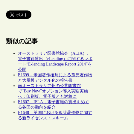
類似の記事
オーストラリア図書館協会（ALIA）、
電子書籍貸出（eLending）に関するレポ
ート“E-lending Landscape Report 2014”を
公開
E1699 – 米国著作権局による孤児著作物
と大規模デジタル化の報告書
南オーストラリア州の公共図書館
で“Buy Now”オプション導入実験実施
へ：印刷版、電子版とも対象に
E1607 – IFLA，電子書籍の貸出をめぐ
る各国の動向を紹介
E1648 – 英国における孤児著作物に関す
る新ライセンス・スキーム