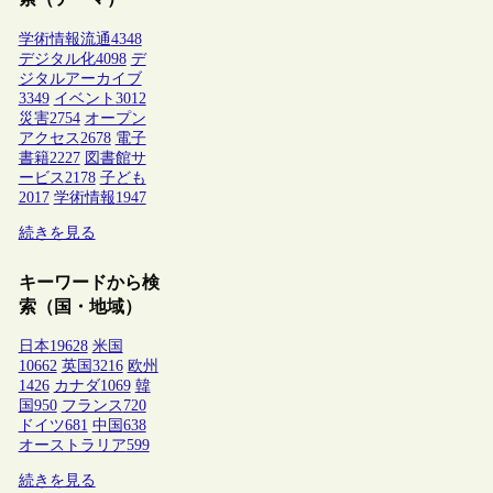
学術情報流通
4348
デジタル化
4098
デ
ジタルアーカイブ
3349
イベント
3012
災害
2754
オープン
アクセス
2678
電子
書籍
2227
図書館サ
ービス
2178
子ども
2017
学術情報
1947
続きを見る
キーワードから検
索（国・地域）
日本
19628
米国
10662
英国
3216
欧州
1426
カナダ
1069
韓
国
950
フランス
720
ドイツ
681
中国
638
オーストラリア
599
続きを見る