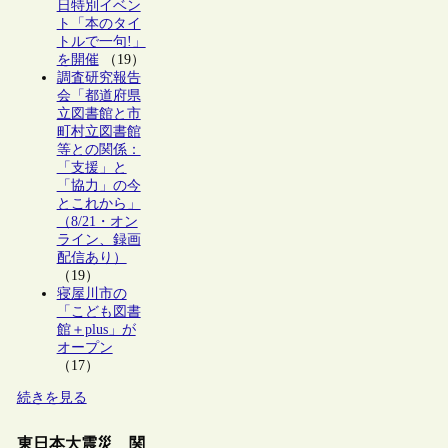
日特別イベン
ト「本のタイ
トルで一句!」
を開催
（19）
調査研究報告
会「都道府県
立図書館と市
町村立図書館
等との関係：
「支援」と
「協力」の今
とこれから」
（8/21・オン
ライン、録画
配信あり）
（19）
寝屋川市の
「こども図書
館＋plus」が
オープン
（17）
続きを見る
東日本大震災 関