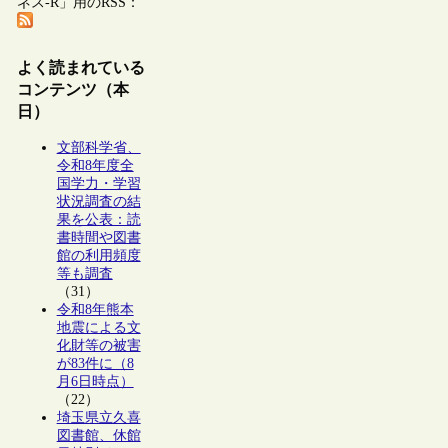
ネス-R」用のRSS：
よく読まれている
コンテンツ（本
日）
文部科学省、
令和8年度全
国学力・学習
状況調査の結
果を公表：読
書時間や図書
館の利用頻度
等も調査
（31）
令和8年熊本
地震による文
化財等の被害
が83件に（8
月6日時点）
（22）
埼玉県立久喜
図書館、休館