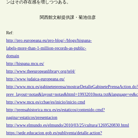
ンはその存在感を増しつつある。
関西館文献提供課・菊池信彦
Ref:
http://pro.europeana.eu/pro-blog/-/blogs/hispana-
labels-more-than-1-million-records-as-public-
domain
http://hispana.mcu.es/
http://www.theeuropeanlibrary.org/tel4/
http://www.judaica-europeana.eu/
http://www.mcu.es/gabineteprensa/mostrarDetalleGabinetePrensaAction.do
prev_layout=notas&layout=notas&html=19932010nota.txt&language=es&c
http://www.mcu.es/ccbae/es/inicio/inicio.cmd
http://prensahistorica.mcu.es/es/estaticos/contenido.cmd?
pagina=estaticos/presentacion
http://www.elmundo.es/elmundo/2010/03/25/cultura/1269520830.html
https://sede.educacion.gob.es/publiventa/detalle.action?