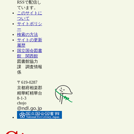
RSSで配信し
ています。
このサイトに
ついて
サイトポリシ
ー
検索の方法
サイトの更新
履歴
国立国会図書
館 関西館
図書館協力
課 調査情報
係
〒619-0287
京都府相楽郡
精華町精華台
8-1-3
chojo