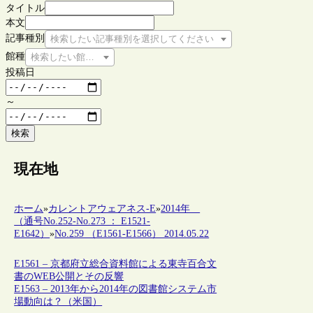
タイトル
本文
記事種別
検索したい記事種別を選択してください
館種
検索したい館種を選択してください
投稿日
～
検索
現在地
ホーム
»
カレントアウェアネス-E
»
2014年
（通号No.252-No.273 ： E1521-
E1642）
»
No.259 （E1561-E1566） 2014.05.22
E1561 – 京都府立総合資料館による東寺百合文
書のWEB公開とその反響
E1563 – 2013年から2014年の図書館システム市
場動向は？（米国）