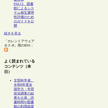
PALCI、図書
館によるシス
テム相互運用
性評価のため
のガイドを公
開
続きを見る
「カレントアウェア
ネス-R」用のRSS：
よく読まれている
コンテンツ（本
日）
文部科学省、
令和8年度全
国学力・学習
状況調査の結
果を公表：読
書時間や図書
館の利用頻度