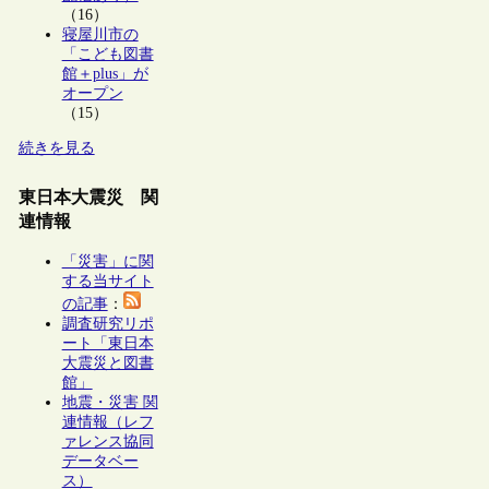
（16）
寝屋川市の
「こども図書
館＋plus」が
オープン
（15）
続きを見る
東日本大震災 関
連情報
「災害」に関
する当サイト
の記事
：
調査研究リポ
ート「東日本
大震災と図書
館」
地震・災害 関
連情報（レフ
ァレンス協同
データベー
ス）