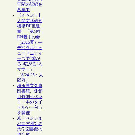
守閣の記録を
募集中
【イベント】
人間文化研究
機構DH推進
室、「第5回
DH若手の会
（2026夏）―
デジタル・ヒ
ューマニティ
ーズで“繋が
る×広がる”人
文学―」
（8/24-25・大
阪府）
埼玉県立久喜
図書館、休館
日特別イベン
ト「本のタイ
トルで一句!」
を開催
米・ペンシル
バニア州等の
大学図書館の
連合体