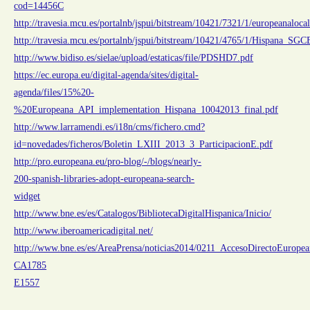
cod=14456C
http://travesia.mcu.es/portalnb/jspui/bitstream/10421/7321/1/europeanaloca
http://travesia.mcu.es/portalnb/jspui/bitstream/10421/4765/1/Hispana_SGC
http://www.bidiso.es/sielae/upload/estaticas/file/PDSHD7.pdf
https://ec.europa.eu/digital-agenda/sites/digital-
agenda/files/15%20-
%20Europeana_API_implementation_Hispana_10042013_final.pdf
http://www.larramendi.es/i18n/cms/fichero.cmd?
id=novedades/ficheros/Boletin_LXIII_2013_3_ParticipacionE.pdf
http://pro.europeana.eu/pro-blog/-/blogs/nearly-
200-spanish-libraries-adopt-europeana-search-
widget
http://www.bne.es/es/Catalogos/BibliotecaDigitalHispanica/Inicio/
http://www.iberoamericadigital.net/
http://www.bne.es/es/AreaPrensa/noticias2014/0211_AccesoDirectoEuropea
CA1785
E1557