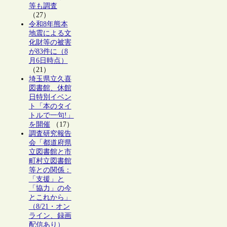
等も調査
（27）
令和8年熊本
地震による文
化財等の被害
が83件に（8
月6日時点）
（21）
埼玉県立久喜
図書館、休館
日特別イベン
ト「本のタイ
トルで一句!」
を開催
（17）
調査研究報告
会「都道府県
立図書館と市
町村立図書館
等との関係：
「支援」と
「協力」の今
とこれから」
（8/21・オン
ライン、録画
配信あり）