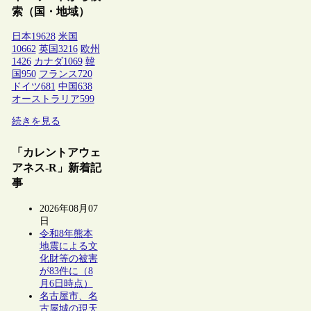
索（国・地域）
日本
19628
米国
10662
英国
3216
欧州
1426
カナダ
1069
韓
国
950
フランス
720
ドイツ
681
中国
638
オーストラリア
599
続きを見る
「カレントアウェ
アネス-R」新着記
事
2026年08月07
日
令和8年熊本
地震による文
化財等の被害
が83件に（8
月6日時点）
名古屋市、名
古屋城の現天