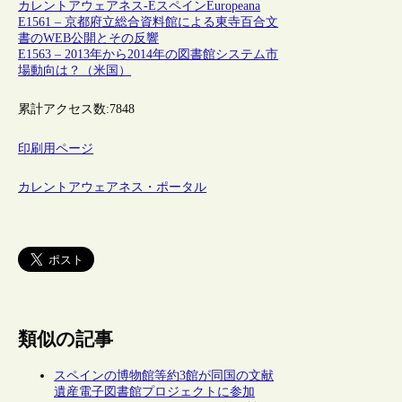
カレントアウェアネス-E
スペイン
Europeana
E1561 – 京都府立総合資料館による東寺百合文
書のWEB公開とその反響
E1563 – 2013年から2014年の図書館システム市
場動向は？（米国）
累計アクセス数:
7848
印刷用ページ
カレントアウェアネス・ポータル
類似の記事
スペインの博物館等約3館が同国の文献
遺産電子図書館プロジェクトに参加