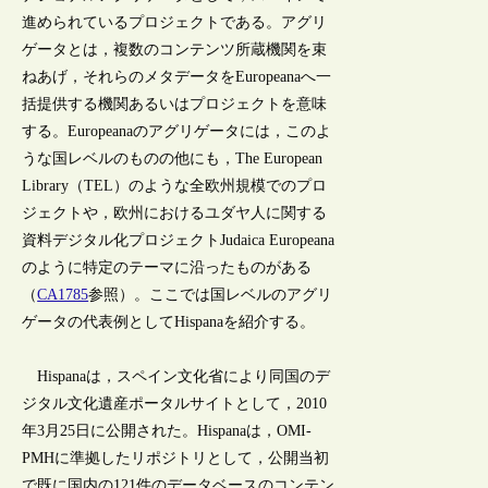
進められているプロジェクトである。アグリ
ゲータとは，複数のコンテンツ所蔵機関を束
ねあげ，それらのメタデータをEuropeanaへ一
括提供する機関あるいはプロジェクトを意味
する。Europeanaのアグリゲータには，このよ
うな国レベルのものの他にも，The European
Library（TEL）のような全欧州規模でのプロ
ジェクトや，欧州におけるユダヤ人に関する
資料デジタル化プロジェクトJudaica Europeana
のように特定のテーマに沿ったものがある
（
CA1785
参照）。ここでは国レベルのアグリ
ゲータの代表例としてHispanaを紹介する。
Hispanaは，スペイン文化省により同国のデ
ジタル文化遺産ポータルサイトとして，2010
年3月25日に公開された。Hispanaは，OMI-
PMHに準拠したリポジトリとして，公開当初
で既に国内の121件のデータベースのコンテン