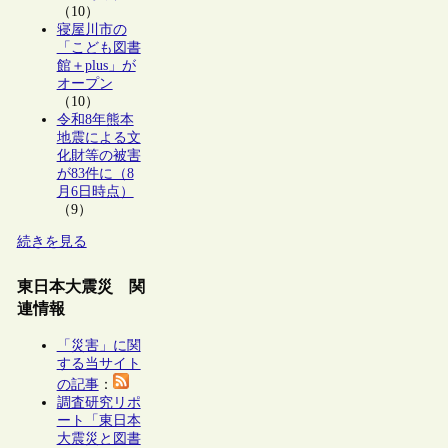
（10）
寝屋川市の
「こども図書
館＋plus」が
オープン
（10）
令和8年熊本
地震による文
化財等の被害
が83件に（8
月6日時点）
（9）
続きを見る
東日本大震災 関
連情報
「災害」に関
する当サイト
の記事
：
調査研究リポ
ート「東日本
大震災と図書