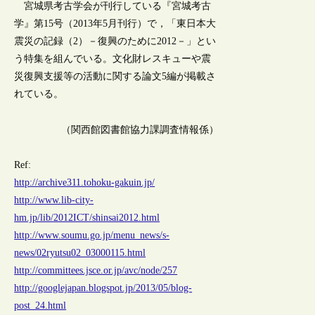
宮城県考古学会が刊行している『宮城考古
学』第15号（2013年5月刊行）で，「東日本大
震災の記録（2）－復興のために2012－」とい
う特集を組んでいる。文化財レスキューや震
災復興支援等の活動に関する論文5編が掲載さ
れている。
（関西館図書館協力課調査情報係）
Ref:
http://archive311.tohoku-gakuin.jp/
http://www.lib-city-
hm.jp/lib/2012ICT/shinsai2012.html
http://www.soumu.go.jp/menu_news/s-
news/02ryutsu02_03000115.html
http://committees.jsce.or.jp/avc/node/257
http://googlejapan.blogspot.jp/2013/05/blog-
post_24.html