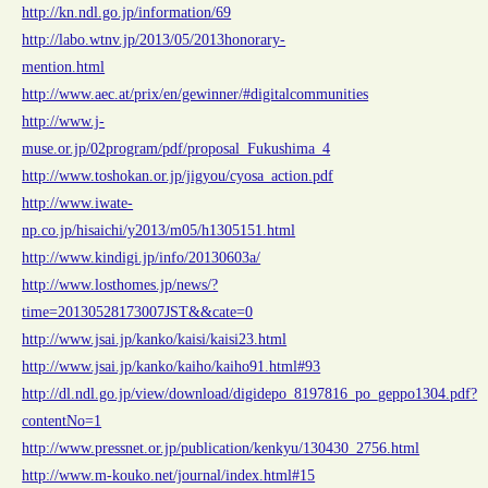
http://kn.ndl.go.jp/information/69
http://labo.wtnv.jp/2013/05/2013honorary-
mention.html
http://www.aec.at/prix/en/gewinner/#digitalcommunities
http://www.j-
muse.or.jp/02program/pdf/proposal_Fukushima_4
http://www.toshokan.or.jp/jigyou/cyosa_action.pdf
http://www.iwate-
np.co.jp/hisaichi/y2013/m05/h1305151.html
http://www.kindigi.jp/info/20130603a/
http://www.losthomes.jp/news/?
time=20130528173007JST&&cate=0
http://www.jsai.jp/kanko/kaisi/kaisi23.html
http://www.jsai.jp/kanko/kaiho/kaiho91.html#93
http://dl.ndl.go.jp/view/download/digidepo_8197816_po_geppo1304.pdf?
contentNo=1
http://www.pressnet.or.jp/publication/kenkyu/130430_2756.html
http://www.m-kouko.net/journal/index.html#15