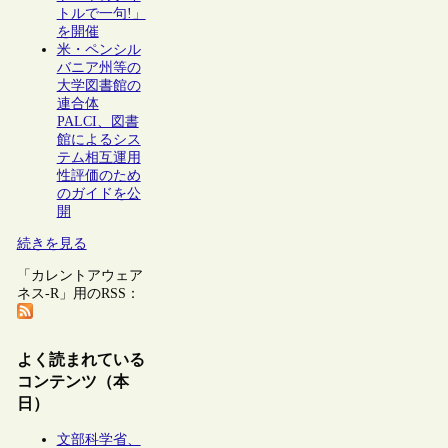
トルで一句!」
を開催
米・ペンシル
バニア州等の
大学図書館の
連合体
PALCI、図書
館によるシス
テム相互運用
性評価のため
のガイドを公
開
続きを見る
「カレントアウェア
ネス-R」用のRSS：
よく読まれている
コンテンツ（本
日）
文部科学省、