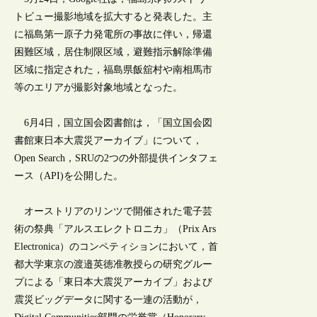
トビュー撮影地域を拡大すると発表した。主
に福島第一原子力発電所の事故に伴い，帰還
困難区域，居住制限区域，避難指示解除準備
区域に指定された，福島県飯舘村や南相馬市
等のエリアが撮影対象地域となった。
6月4日，国立国会図書館は，「国立国会図
書館東日本大震災アーカイブ」について，
Open Search，SRUの2つの外部提供インタフェ
ース（API)を公開した。
オーストリアのリンツで開催された電子芸
術の祭典「アルスエレクトロニカ」（Prix Ars
Electronica）のコンペティションにおいて，首
都大学東京の渡邉英徳准教授らの研究グルー
プによる「東日本大震災アーカイブ」および
震災ビッグデータに関する一連の活動が，