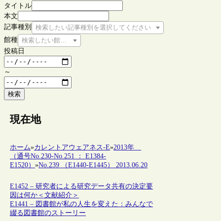
タイトル
本文
記事種別
検索したい記事種別を選択してください
館種
検索したい館種を選択してください
投稿日
～
検索
現在地
ホーム
»
カレントアウェアネス-E
»
2013年
（通号No.230-No.251 ： E1384-
E1520）
»
No.239 （E1440-E1445） 2013.06.20
E1452 – 研究者による研究データ共有の決定要
因は何か＜文献紹介＞
E1441 – 図書館が私の人生を変えた：みんなで
綴る図書館のストーリー