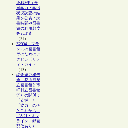
令和8年度全
国学力・学習
状況調査の結
果を公表：読
書時間や図書
館の利用頻度
等も調査
（21）
E2904 – フラ
ンスの図書館
等のためのア
クセシビリテ
ィ・ガイド
（12）
調査研究報告
会「都道府県
立図書館と市
町村立図書館
等との関係：
「支援」と
「協力」の今
とこれから」
（8/21・オン
ライン、録画
配信あり）