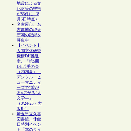
地震による文
化財等の被害
が83件に（8
月6日時点）
名古屋市、名
古屋城の現天
守閣の記録を
募集中
【イベント】
人間文化研究
機構DH推進
室、「第5回
DH若手の会
（2026夏）―
デジタル・ヒ
ューマニティ
ーズで“繋が
る×広がる”人
文学―」
（8/24-25・大
阪府）
埼玉県立久喜
図書館、休館
日特別イベン
ト「本のタイ