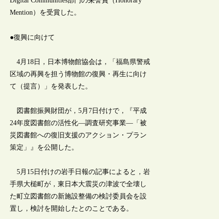
Digital Communities部門の栄誉賞（Honorary
Mention）を受賞した。
●復興に向けて
4月18日，日本博物館協会は，「福島県警戒
区域の再興を担う博物館の復興・再生に向け
て（提言）」を発表した。
図書館振興財団が，5月7日付けで，『平成
24年度図書館の活性化―調査研究事業―「被
災図書館への復旧支援のアクション・プラン
策定」』を公開した。
5月15日付けの岩手日報の記事によると，岩
手県大槌町が，東日本大震災の津波で全壊し
た町立図書館の新施設整備の検討委員会を設
置し，検討を開始したとのことである。