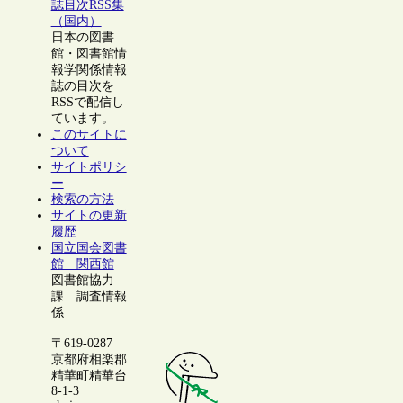
誌目次RSS集
（国内）
日本の図書
館・図書館情
報学関係情報
誌の目次を
RSSで配信し
ています。
このサイトに
ついて
サイトポリシ
ー
検索の方法
サイトの更新
履歴
国立国会図書
館 関西館
図書館協力
課 調査情報
係
〒619-0287
京都府相楽郡
精華町精華台
8-1-3