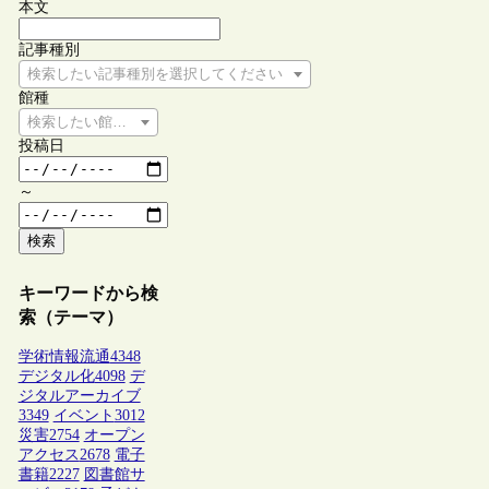
本文
記事種別
検索したい記事種別を選択してください
館種
検索したい館種を選択してください
投稿日
～
検索
キーワードから検
索（テーマ）
学術情報流通
4348
デジタル化
4098
デ
ジタルアーカイブ
3349
イベント
3012
災害
2754
オープン
アクセス
2678
電子
書籍
2227
図書館サ