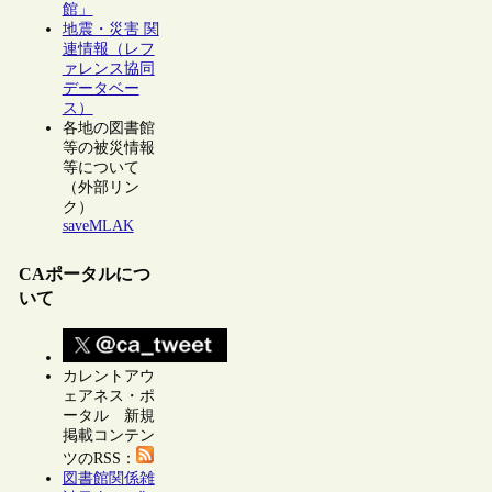
館」
地震・災害 関
連情報（レフ
ァレンス協同
データベー
ス）
各地の図書館
等の被災情報
等について
（外部リン
ク）
saveMLAK
CAポータルにつ
いて
カレントアウ
ェアネス・ポ
ータル 新規
掲載コンテン
ツのRSS：
図書館関係雑