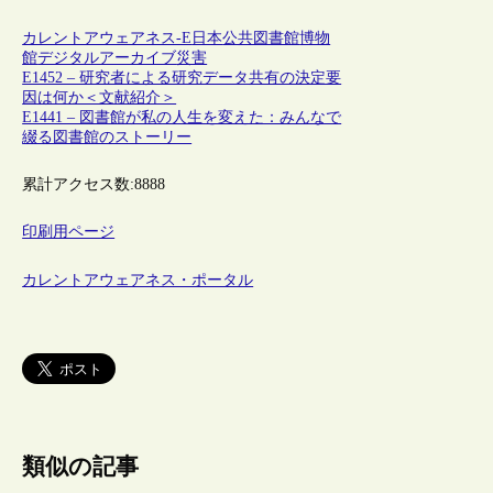
カレントアウェアネス-E
日本
公共図書館
博物
館
デジタルアーカイブ
災害
E1452 – 研究者による研究データ共有の決定要
因は何か＜文献紹介＞
E1441 – 図書館が私の人生を変えた：みんなで
綴る図書館のストーリー
累計アクセス数:
8888
印刷用ページ
カレントアウェアネス・ポータル
類似の記事