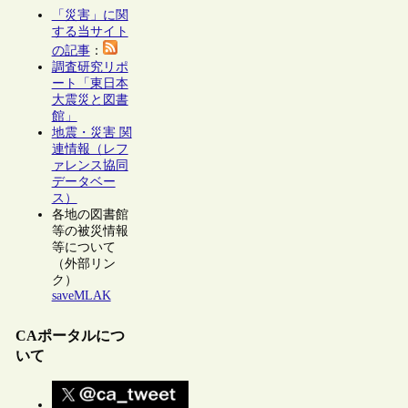
「災害」に関
する当サイト
の記事
：
調査研究リポ
ート「東日本
大震災と図書
館」
地震・災害 関
連情報（レフ
ァレンス協同
データベー
ス）
各地の図書館
等の被災情報
等について
（外部リン
ク）
saveMLAK
CAポータルにつ
いて