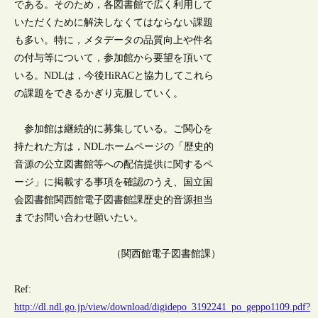
である。そのため，各図書館で広く利用して
いただくために解決しなくてはならない課題
も多い。特に，メタデータの品質向上や件名
の付与等について，参加館から要望を頂いて
いる。NDLは，今後HiRACと協力してこれら
の課題をできるかぎり克服していく。
参加館は継続的に募集している。ご関心を
持たれた方は，NDLホームページの「歴史的
音源の公立図書館等への配信提供に関するペ
ージ」に掲載する事項を確認のうえ、国立国
会図書館関西館電子図書館課歴史的音源担当
までお問い合わせ願いたい。
（関西館電子図書館課）
Ref:
http://dl.ndl.go.jp/view/download/digidepo_3192241_po_geppo1109.pdf?