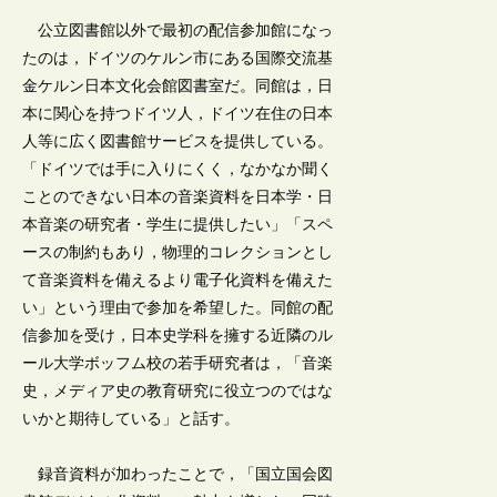
公立図書館以外で最初の配信参加館になっ
たのは，ドイツのケルン市にある国際交流基
金ケルン日本文化会館図書室だ。同館は，日
本に関心を持つドイツ人，ドイツ在住の日本
人等に広く図書館サービスを提供している。
「ドイツでは手に入りにくく，なかなか聞く
ことのできない日本の音楽資料を日本学・日
本音楽の研究者・学生に提供したい」「スペ
ースの制約もあり，物理的コレクションとし
て音楽資料を備えるより電子化資料を備えた
い」という理由で参加を希望した。同館の配
信参加を受け，日本史学科を擁する近隣のル
ール大学ボッフム校の若手研究者は，「音楽
史，メディア史の教育研究に役立つのではな
いかと期待している」と話す。
録音資料が加わったことで，「国立国会図