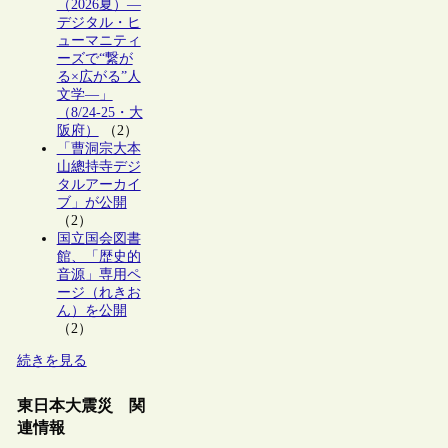
（2026夏）―
デジタル・ヒ
ューマニティ
ーズで“繋が
る×広がる”人
文学―」
（8/24-25・大
阪府）
（2）
「曹洞宗大本
山總持寺デジ
タルアーカイ
ブ」が公開
（2）
国立国会図書
館、「歴史的
音源」専用ペ
ージ（れきお
ん）を公開
（2）
続きを見る
東日本大震災 関
連情報