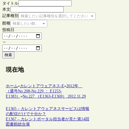
タイトル
本文
記事種別
検索したい記事種別を選択してください
館種
検索したい館種を選択してください
投稿日
～
検索
現在地
ホーム
»
カレントアウェアネス-E
»
2012年
（通号No.208-No.229 ： E1253-
E1383）
»
No.227 （E1363-E1369） 2012.11.29
E1365 – カレントアウェアネスサービスは情報
の配信だけで十分か？
E1367 – カレントポータル担当者が見た第14回
図書館総合展