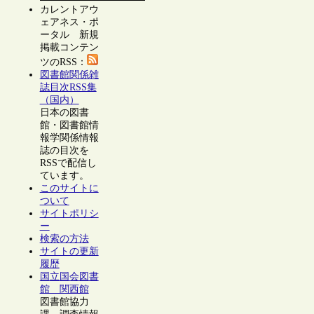
カレントアウ
ェアネス・ポ
ータル 新規
掲載コンテン
ツのRSS：
図書館関係雑
誌目次RSS集
（国内）
日本の図書
館・図書館情
報学関係情報
誌の目次を
RSSで配信し
ています。
このサイトに
ついて
サイトポリシ
ー
検索の方法
サイトの更新
履歴
国立国会図書
館 関西館
図書館協力