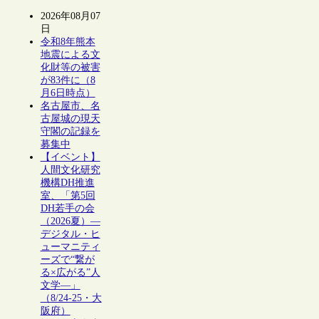
2026年08月07
日
令和8年熊本
地震による文
化財等の被害
が83件に（8
月6日時点）
名古屋市、名
古屋城の現天
守閣の記録を
募集中
【イベント】
人間文化研究
機構DH推進
室、「第5回
DH若手の会
（2026夏）―
デジタル・ヒ
ューマニティ
ーズで“繋が
る×広がる”人
文学―」
（8/24-25・大
阪府）