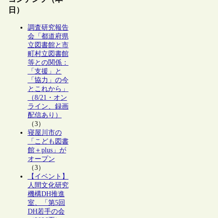
日）
調査研究報告
会「都道府県
立図書館と市
町村立図書館
等との関係：
「支援」と
「協力」の今
とこれから」
（8/21・オン
ライン、録画
配信あり）
（3）
寝屋川市の
「こども図書
館＋plus」が
オープン
（3）
【イベント】
人間文化研究
機構DH推進
室、「第5回
DH若手の会