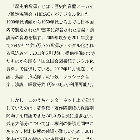
「歴史的音源」とは，歴史的音盤アーカイ
ブ推進協議会（HiRAC）がデジタル化した
1900年代初頭から1950年代ごろまでに日本国
内で製造されたSP盤等に録音された音楽・演
説等の音源を指す。2009年度から2012年度ま
での4か年で約5万点の音源がデジタル化され
る見込みで，2011年5月以降，提供準備のでき
たものから順次「国立国会図書館デジタル化
資料」で提供している。2012年11月現在，民
謡，落語，浪花節，流行歌，クラシック音
楽，演説，唱歌等約3万9000点が利用可能だ。
しかし，このうちインターネット上で公開
しているのは，著作権・著作隣接権の保護期
間満了を確認できた741点の音源に過ぎない。
残る大部分については，権利の保護期間中に
あるか，権利状態の確認が難しいため，2011
年中はNDLの館内でのみ提供してきた。歴史