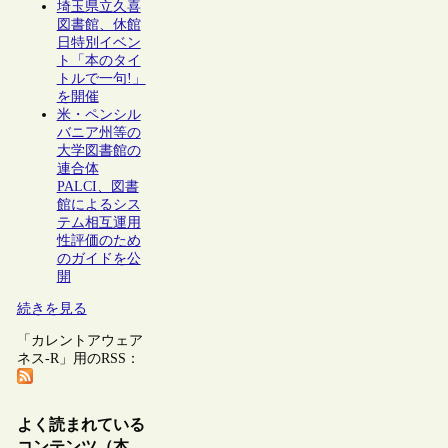
埼玉県立久喜
図書館、休館
日特別イベン
ト「本のタイ
トルで一句!」
を開催
米・ペンシル
バニア州等の
大学図書館の
連合体
PALCI、図書
館によるシス
テム相互運用
性評価のため
のガイドを公
開
続きを見る
「カレントアウェア
ネス-R」用のRSS：
よく読まれている
コンテンツ（本