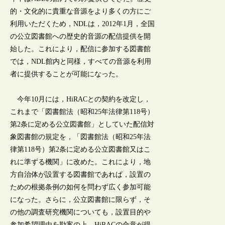
的・文化的に貴重な音源をより多くの方にご
利用いただくため，NDLは，2012年1月，全国
の公立図書館への歴史的音源の配信提供を開
始した。これにより，配信に参加する図書館
では，NDL館内と同様，すべての音源を利用
者に提供することが可能になった。
今年10月には，HiRACとの契約を改定し，
これまで「図書館法（昭和25年法律第118号）
第2条に定める公立図書館」としていた配信対
象図書館の規定を，「図書館法（昭和25年法
律第118号）第2条に定める公立図書館又はこ
れに準ずる機関」に改めた。これにより，地
方自治体が設置する図書館であれば，設置の
ための根拠条例の如何を問わず広く参加可能
になった。さらに，公立図書館に限らず，そ
の他の調査研究機関についても，設置目的や
参加希望理由を勘案の上，HiRACの合意が得