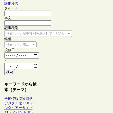
詳細検索
タイトル
本文
記事種別
検索したい記事種別を選択してください
館種
検索したい館種を選択してください
投稿日
～
検索
キーワードから検
索（テーマ）
学術情報流通
4348
デジタル化
4098
デ
ジタルアーカイブ
3349
イベント
3012