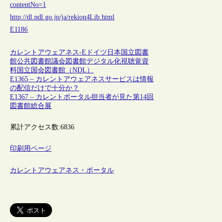
contentNo=1
http://dl.ndl.go.jp/ja/rekion4Lib.html
E1186
カレントアウェアネス-E
ドイツ
日本
国立図書
館
公共図書館
議会図書館
デジタル化
視聴覚資
料
国立国会図書館（NDL）
E1365 – カレントアウェアネスサービスは情報
の配信だけで十分か？
E1367 – カレントポータル担当者が見た第14回
図書館総合展
累計アクセス数:
6836
印刷用ページ
カレントアウェアネス・ポータル