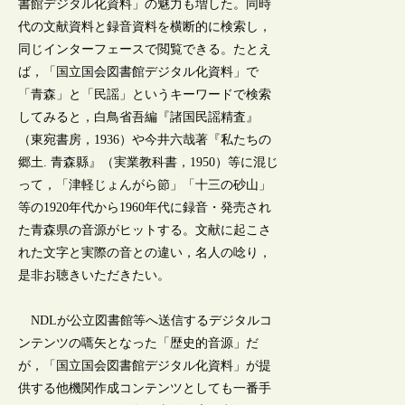
書館デジタル化資料」の魅力も増した。同時
代の文献資料と録音資料を横断的に検索し，
同じインターフェースで閲覧できる。たとえ
ば，「国立国会図書館デジタル化資料」で
「青森」と「民謡」というキーワードで検索
してみると，白鳥省吾編『諸国民謡精査』
（東宛書房，1936）や今井六哉著『私たちの
郷土. 青森縣』（実業教科書，1950）等に混じ
って，「津軽じょんがら節」「十三の砂山」
等の1920年代から1960年代に録音・発売され
た青森県の音源がヒットする。文献に起こさ
れた文字と実際の音との違い，名人の唸り，
是非お聴きいただきたい。
NDLが公立図書館等へ送信するデジタルコ
ンテンツの嚆矢となった「歴史的音源」だ
が，「国立国会図書館デジタル化資料」が提
供する他機関作成コンテンツとしても一番手