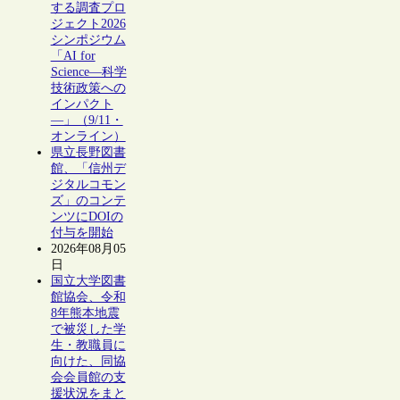
する調査プロ
ジェクト2026
シンポジウム
「AI for
Science―科学
技術政策への
インパクト
―」（9/11・
オンライン）
県立長野図書
館、「信州デ
ジタルコモン
ズ」のコンテ
ンツにDOIの
付与を開始
2026年08月05
日
国立大学図書
館協会、令和
8年熊本地震
で被災した学
生・教職員に
向けた、同協
会会員館の支
援状況をまと