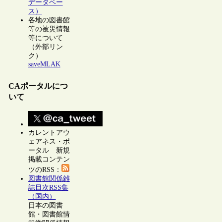
データベー
ス）
各地の図書館
等の被災情報
等について
（外部リン
ク）
saveMLAK
CAポータルにつ
いて
カレントアウ
ェアネス・ポ
ータル 新規
掲載コンテン
ツのRSS：
図書館関係雑
誌目次RSS集
（国内）
日本の図書
館・図書館情