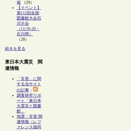
催
（29）
【イベント】
第112回全国
図書館大会石
川大会
（11/19-20・
石川県）
（28）
続きを見る
東日本大震災 関
連情報
「災害」に関
する当サイト
の記事
：
調査研究リポ
ート「東日本
大震災と図書
館」
地震・災害 関
連情報（レフ
ァレンス協同