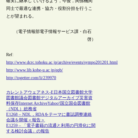
確実に継承していけるよう，今後，関係機関
同士で最適な連携・協力・役割分担を行うこ
とが望まれる。
（電子情報部電子情報サービス課・白石
啓）
Ref:
http://www.dcrc.tohoku.ac.jp/archive/events/sympo201201.html
http://www.lib.kobe-u.ac.jp/eqb/
http://togetter.com/li/239970
カレントアウェアネス-E
日本
国立図書館
大学
図書館
議会図書館
デジタルアーカイブ
災害
資
料保存
Internet Archive
Yahoo!
国立国会図書館
（NDL）
総務省
E1268 – NDL，RDAをテーマに書誌調整連絡
会議を開催＜報告＞
E1259 – 「電子書籍の流通と利用の円滑化に関
する検討会議」の報告