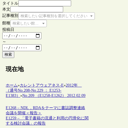
タイトル
本文
記事種別
検索したい記事種別を選択してください
館種
検索したい館種を選択してください
投稿日
～
検索
現在地
ホーム
»
カレントアウェアネス-E
»
2012年
（通号No.208-No.229 ： E1253-
E1383）
»
No.209 （E1258-E1262） 2012.02.09
E1268 – NDL，RDAをテーマに書誌調整連絡
会議を開催＜報告＞
E1259 – 「電子書籍の流通と利用の円滑化に関
する検討会議」の報告