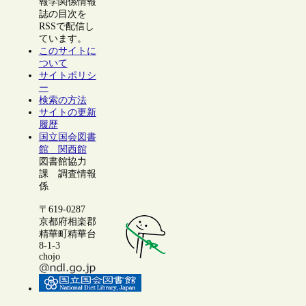
報学関係情報
誌の目次を
RSSで配信し
ています。
このサイトに
ついて
サイトポリシ
ー
検索の方法
サイトの更新
履歴
国立国会図書
館 関西館
図書館協力
課 調査情報
係
〒619-0287
京都府相楽郡
精華町精華台
8-1-3
chojo