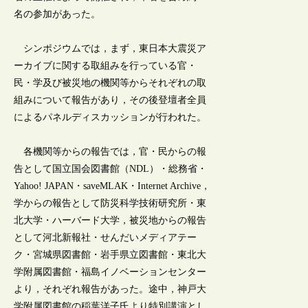
名の参加があった。
シンポジウムでは，まず，東日本大震災ア
ーカイブに関する取組みを行っている官・
民・学及び被災地の機関等からそれぞれの取
組みについて報告があり，その後登壇者全員
によるパネルディスカッションが行われた。
各機関等からの報告では，官・民からの報
告として国立国会図書館（NDL）・総務省・
Yahoo! JAPAN・saveMLAK・Internet Archive，
学からの報告として防災科学技術研究所・東
北大学・ハーバード大学，被災地からの報告
として河北新報社・せんだいメディアテー
ク・宮城県図書館・岩手県立図書館・東北大
学附属図書館・福島イノベーションセンター
より，それぞれ報告があった。途中，神戸大
学附属図書館の稲葉洋子氏より特別講演とし