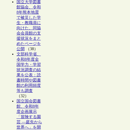
国立大学図書
館協会、令和
8年熊本地震
で被災した学
生・教職員に
向けた、同協
会会員館の支
援状況をまと
めたページを
公開
（38）
文部科学省、
令和8年度全
国学力・学習
状況調査の結
果を公表：読
書時間や図書
館の利用頻度
等も調査
（32）
国立国会図書
館、令和8年
度企画展示
「冒険する園
芸 ―庭先から
世界へ」を開