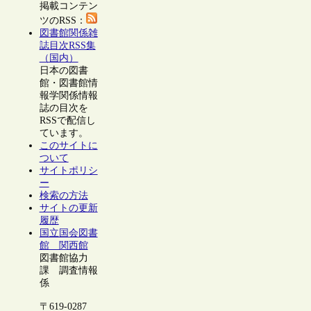
掲載コンテン
ツのRSS：
図書館関係雑
誌目次RSS集
（国内）
日本の図書
館・図書館情
報学関係情報
誌の目次を
RSSで配信し
ています。
このサイトに
ついて
サイトポリシ
ー
検索の方法
サイトの更新
履歴
国立国会図書
館 関西館
図書館協力
課 調査情報
係
〒619-0287