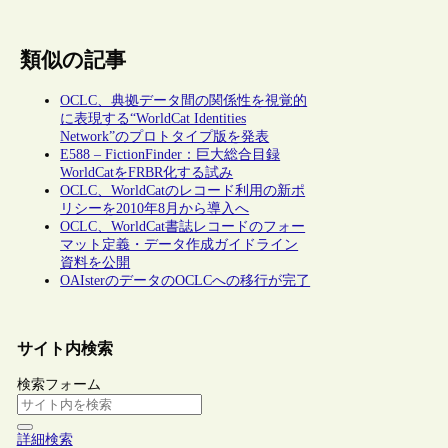
類似の記事
OCLC、典拠データ間の関係性を視覚的
に表現する“WorldCat Identities
Network”のプロトタイプ版を発表
E588 – FictionFinder：巨大総合目録
WorldCatをFRBR化する試み
OCLC、WorldCatのレコード利用の新ポ
リシーを2010年8月から導入へ
OCLC、WorldCat書誌レコードのフォー
マット定義・データ作成ガイドライン
資料を公開
OAIsterのデータのOCLCへの移行が完了
サイト内検索
検索フォーム
詳細検索