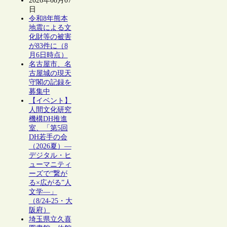
2026年08月07
日
令和8年熊本
地震による文
化財等の被害
が83件に（8
月6日時点）
名古屋市、名
古屋城の現天
守閣の記録を
募集中
【イベント】
人間文化研究
機構DH推進
室、「第5回
DH若手の会
（2026夏）―
デジタル・ヒ
ューマニティ
ーズで“繋が
る×広がる”人
文学―」
（8/24-25・大
阪府）
埼玉県立久喜