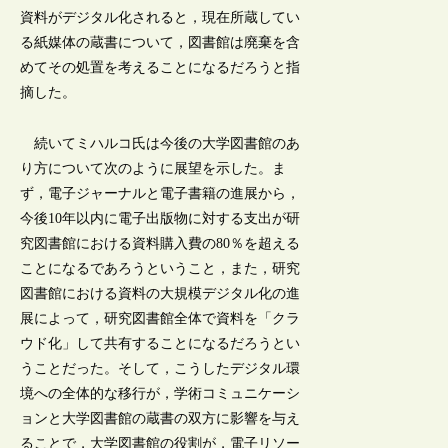
資料がデジタル化されると，現在所蔵してい
る紙媒体の蔵書について，図書館は廃棄を含
めてその処置を考えることになるだろうと指
摘した。
続いてミハルコ氏は今後の大学図書館のあ
り方について次のように展望を示した。ま
ず，電子ジャーナルと電子書籍の進展から，
今後10年以内に電子出版物に対する支出が研
究図書館における資料購入費の80％を超える
ことになるであろうということ，また，研究
図書館における資料の大規模デジタル化の進
展によって，研究図書館全体で資料を「クラ
ウド化」して共有することになるだろうとい
うことだった。そして，こうしたデジタル環
境への全体的な移行が，学術コミュニケーシ
ョンと大学図書館の蔵書の双方に影響を与え
ることで，大学図書館の役割が，電子リソー