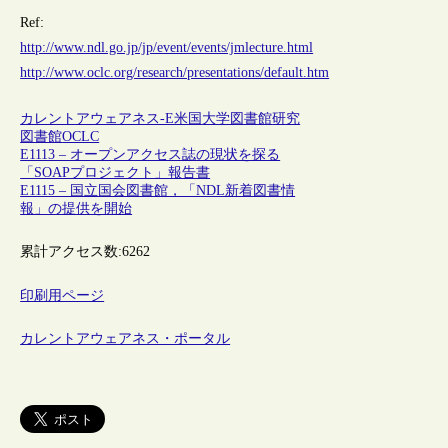
Ref:
http://www.ndl.go.jp/jp/event/events/jmlecture.html
http://www.oclc.org/research/presentations/default.htm
カレントアウェアネス-E
米国
大学図書館
研究
図書館
OCLC
E1113 – オープンアクセス誌の現状を探る
「SOAPプロジェクト」報告書
E1115 – 国立国会図書館，「NDL新着図書情
報」の提供を開始
累計アクセス数:
6262
印刷用ページ
カレントアウェアネス・ポータル