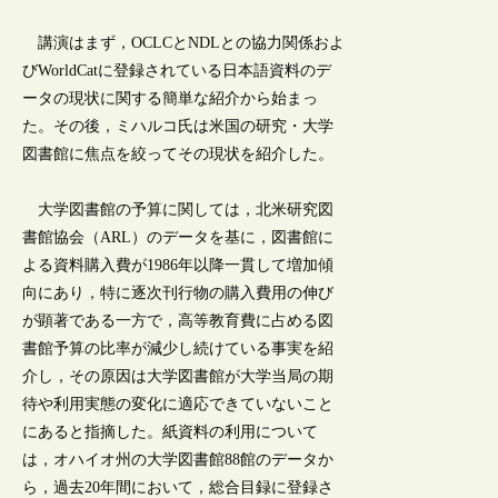
講演はまず，OCLCとNDLとの協力関係およ
びWorldCatに登録されている日本語資料のデ
ータの現状に関する簡単な紹介から始まっ
た。その後，ミハルコ氏は米国の研究・大学
図書館に焦点を絞ってその現状を紹介した。
大学図書館の予算に関しては，北米研究図
書館協会（ARL）のデータを基に，図書館に
よる資料購入費が1986年以降一貫して増加傾
向にあり，特に逐次刊行物の購入費用の伸び
が顕著である一方で，高等教育費に占める図
書館予算の比率が減少し続けている事実を紹
介し，その原因は大学図書館が大学当局の期
待や利用実態の変化に適応できていないこと
にあると指摘した。紙資料の利用について
は，オハイオ州の大学図書館88館のデータか
ら，過去20年間において，総合目録に登録さ