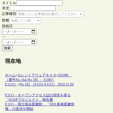
タイトル
本文
記事種別
検索したい記事種別を選択してください
館種
検索したい館種を選択してください
投稿日
～
検索
現在地
ホーム
»
カレントアウェアネス-E
»
2010年
（通号No.164-No.185 ： E1007-
E1132）
»
No.182 （E1111-E1115） 2010.11.04
E1113 – オープンアクセス誌の現状を探る
「SOAPプロジェクト」報告書
E1115 – 国立国会図書館，「NDL新着図書情
報」の提供を開始