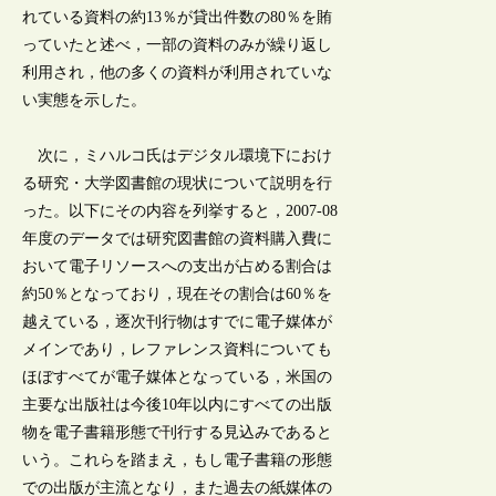
れている資料の約13％が貸出件数の80％を賄
っていたと述べ，一部の資料のみが繰り返し
利用され，他の多くの資料が利用されていな
い実態を示した。
次に，ミハルコ氏はデジタル環境下におけ
る研究・大学図書館の現状について説明を行
った。以下にその内容を列挙すると，2007-08
年度のデータでは研究図書館の資料購入費に
おいて電子リソースへの支出が占める割合は
約50％となっており，現在その割合は60％を
越えている，逐次刊行物はすでに電子媒体が
メインであり，レファレンス資料についても
ほぼすべてが電子媒体となっている，米国の
主要な出版社は今後10年以内にすべての出版
物を電子書籍形態で刊行する見込みであると
いう。これらを踏まえ，もし電子書籍の形態
での出版が主流となり，また過去の紙媒体の