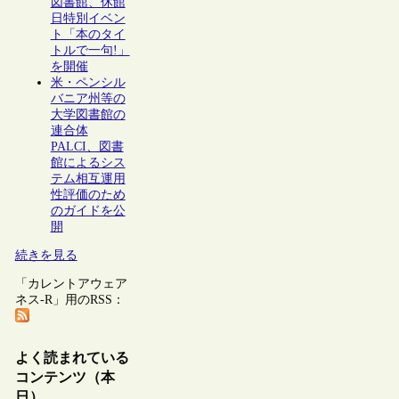
図書館、休館
日特別イベン
ト「本のタイ
トルで一句!」
を開催
米・ペンシル
バニア州等の
大学図書館の
連合体
PALCI、図書
館によるシス
テム相互運用
性評価のため
のガイドを公
開
続きを見る
「カレントアウェア
ネス-R」用のRSS：
よく読まれている
コンテンツ（本
日）