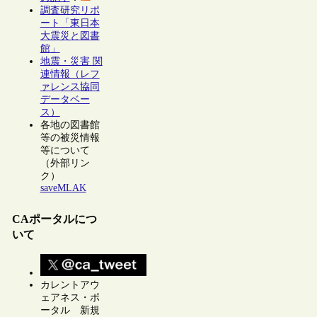
調査研究リポ
ート「東日本
大震災と図書
館」
地震・災害 関
連情報（レフ
ァレンス協同
データベー
ス）
各地の図書館
等の被災情報
等について
（外部リン
ク）
saveMLAK
CAポータルにつ
いて
カレントアウ
ェアネス・ポ
ータル 新規