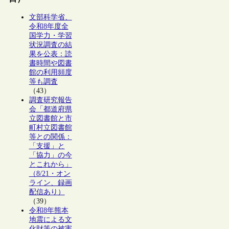
文部科学省、
令和8年度全
国学力・学習
状況調査の結
果を公表：読
書時間や図書
館の利用頻度
等も調査
（43）
調査研究報告
会「都道府県
立図書館と市
町村立図書館
等との関係：
「支援」と
「協力」の今
とこれから」
（8/21・オン
ライン、録画
配信あり）
（39）
令和8年熊本
地震による文
化財等の被害