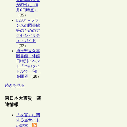
が83件に（8
月6日時点）
（35）
E2904 – フラ
ンスの図書館
等のためのア
クセシビリテ
ィ・ガイド
（32）
埼玉県立久喜
図書館、休館
日特別イベン
ト「本のタイ
トルで一句!」
を開催
（28）
続きを見る
東日本大震災 関
連情報
「災害」に関
する当サイト
の記事
：