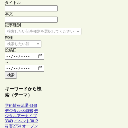
タイトル
本文
記事種別
検索したい記事種別を選択してください
館種
検索したい館種を選択してください
投稿日
～
検索
キーワードから検
索（テーマ）
学術情報流通
4348
デジタル化
4098
デ
ジタルアーカイブ
3349
イベント
3012
災害
2754
オープン