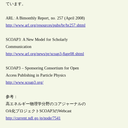
ています。
ARL: A Bimonthly Report, no. 257 (April 2008)
http://www.arl.org/resources/pubs/br/br257.shtml
SCOAP3: A New Model for Scholarly
Communication
http://www.arl.org/news/pr/scoap3-8apr08.shtml
SCOAP3 – Sponsoring Consortium for Open
Access Publishing in Particle Physics
http://www.scoap3.org/
参考：
高エネルギー物理学分野のコアジャーナルの
OA化プロジェクトSCOAP3のWebcast
http://current.ndl.go.jp/node/7541