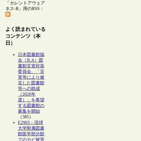
「カレントアウェア
ネス-R」用のRSS：
よく読まれている
コンテンツ（本
日）
日本図書館協
会（JLA）図
書館災害対策
委員会、「災
害等により被
災した図書館
等への助成
（2026年
度）」を希望
する図書館の
募集を開始
（385）
E2903 – 琉球
大学附属図書
館医学部分館
でのカビ被害