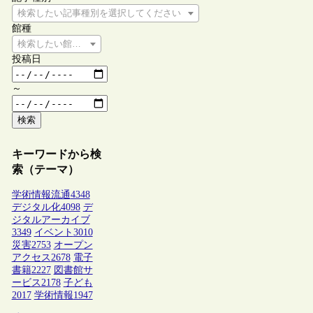
検索したい記事種別を選択してください
館種
検索したい館種を選択してください
投稿日
～
検索
キーワードから検
索（テーマ）
学術情報流通
4348
デジタル化
4098
デ
ジタルアーカイブ
3349
イベント
3010
災害
2753
オープン
アクセス
2678
電子
書籍
2227
図書館サ
ービス
2178
子ども
2017
学術情報
1947