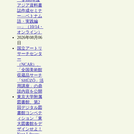
アジア資料書
誌作成セミナ
ー―ベトナム
語・実践編
―」（10/14・
オンライン）
2026年08月06
日
国立アートリ
サーチセンタ
ー
（NCAR）、
「全国美術館
収蔵品サーチ
「SHŪZŌ」活
用講座」の鼎
談内容を公開
東京大学附属
図書館、第2
回デジタル図
書館コンペテ
ィション「東
大図書館をデ
ザインせよ！