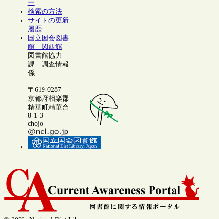
ー
検索の方法
サイトの更新
履歴
国立国会図書
館 関西館
図書館協力
課 調査情報
係
〒619-0287
京都府相楽郡
精華町精華台
8-1-3
chojo