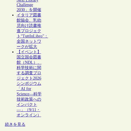
Next Library
Challenge
2030」を開催
イタリア図書
館協会、乳幼
児向け読書推
進プロジェク
ト“TuttInLibro”：
全国ネットワ
ークが拡大
【イベント】
国立国会図書
館（NDL）、
科学技術に関
する調査プロ
ジェクト2026
シンポジウム
「AI for
Science―科学
技術政策への
インパクト
―」（9/11・
オンライン）
続きを見る