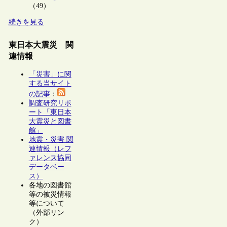
（49）
続きを見る
東日本大震災 関
連情報
「災害」に関
する当サイト
の記事
：
調査研究リポ
ート「東日本
大震災と図書
館」
地震・災害 関
連情報（レフ
ァレンス協同
データベー
ス）
各地の図書館
等の被災情報
等について
（外部リン
ク）