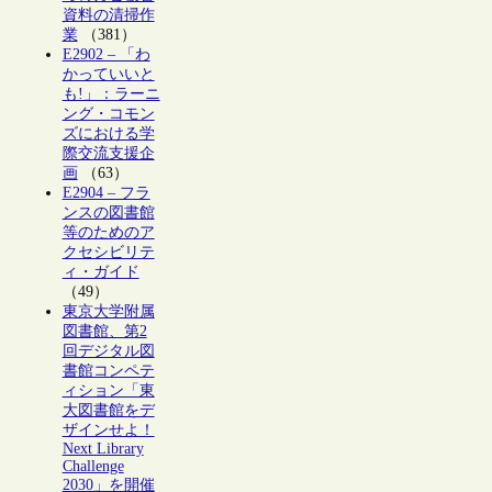
資料の清掃作
業
（381）
E2902 – 「わ
かっていいと
も!」：ラーニ
ング・コモン
ズにおける学
際交流支援企
画
（63）
E2904 – フラ
ンスの図書館
等のためのア
クセシビリテ
ィ・ガイド
（49）
東京大学附属
図書館、第2
回デジタル図
書館コンペテ
ィション「東
大図書館をデ
ザインせよ！
Next Library
Challenge
2030」を開催