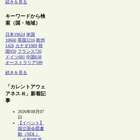
続きを見る
キーワードから検
索（国・地域）
日本
19624
米国
10660
英国
3216
欧州
1426
カナダ
1069
韓
国
950
フランス
720
ドイツ
681
中国
638
オーストラリア
599
続きを見る
「カレントアウェ
アネス-R」新着記
事
2026年08月07
日
【イベント】
国立国会図書
館（NDL）
「令和8年度