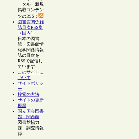
ータル 新規
掲載コンテン
ツのRSS：
図書館関係雑
誌目次RSS集
（国内）
日本の図書
館・図書館情
報学関係情報
誌の目次を
RSSで配信し
ています。
このサイトに
ついて
サイトポリシ
ー
検索の方法
サイトの更新
履歴
国立国会図書
館 関西館
図書館協力
課 調査情報
係