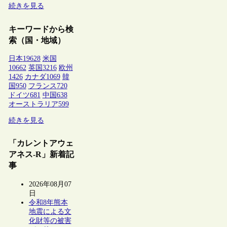
続きを見る
キーワードから検
索（国・地域）
日本
19628
米国
10662
英国
3216
欧州
1426
カナダ
1069
韓
国
950
フランス
720
ドイツ
681
中国
638
オーストラリア
599
続きを見る
「カレントアウェ
アネス-R」新着記
事
2026年08月07
日
令和8年熊本
地震による文
化財等の被害