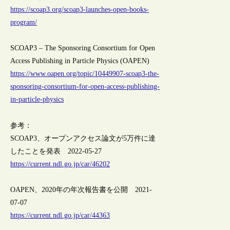
https://scoap3.org/scoap3-launches-open-books-
program/
SCOAP3 – The Sponsoring Consortium for Open
Access Publishing in Particle Physics (OAPEN)
https://www.oapen.org/topic/10449907-scoap3-the-
sponsoring-consortium-for-open-access-publishing-
in-particle-physics
参考：
SCOAP3、オープンアクセス論文が5万件に達
したことを発表 2022-05-27
https://current.ndl.go.jp/car/46202
OAPEN、2020年の年次報告書を公開 2021-
07-07
https://current.ndl.go.jp/car/44363