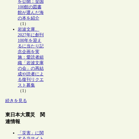
を公開：全国
100館の図書
館が選んだ海
の本を紹介
（1）
岩波文庫、
2027年に創刊
100年を迎え
るに当たり記
念企画を実
施：愛読者組
織「岩波文庫
の会」の再結
成や読者によ
る復刊リクエ
スト募集
（1）
続きを見る
東日本大震災 関
連情報
「災害」に関
する当サイト