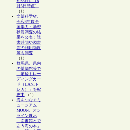
が83件に（8
月6日時点）
（1）
文部科学省、
令和8年度全
国学力・学習
状況調査の結
果を公表：読
書時間や図書
館の利用頻度
等も調査
（1）
群馬県、県内
の博物館等で
「埴輪トレー
ディングカー
ド（HANIト
レカ）」を配
布中
（1）
海をつなぐミ
ュージアム
MOON、オン
ライン展示
「図書館とで
あう海の本」