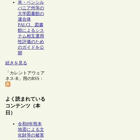
米・ペンシル
バニア州等の
大学図書館の
連合体
PALCI、図書
館によるシス
テム相互運用
性評価のため
のガイドを公
開
続きを見る
「カレントアウェア
ネス-R」用のRSS：
よく読まれている
コンテンツ（本
日）
令和8年熊本
地震による文
化財等の被害