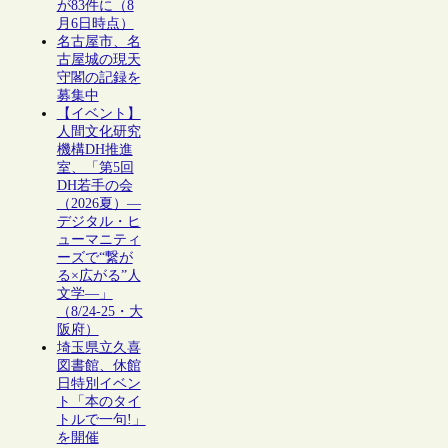
が83件に（8
月6日時点）
名古屋市、名
古屋城の現天
守閣の記録を
募集中
【イベント】
人間文化研究
機構DH推進
室、「第5回
DH若手の会
（2026夏）―
デジタル・ヒ
ューマニティ
ーズで“繋が
る×広がる”人
文学―」
（8/24-25・大
阪府）
埼玉県立久喜
図書館、休館
日特別イベン
ト「本のタイ
トルで一句!」
を開催