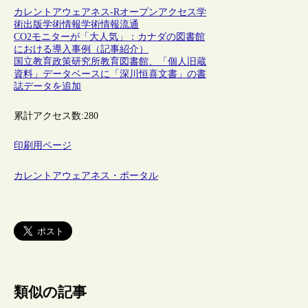
カレントアウェアネス-R
オープンアクセス
学
術出版
学術情報
学術情報流通
CO2モニターが「大人気」：カナダの図書館
における導入事例（記事紹介）
国立教育政策研究所教育図書館、「個人旧蔵
資料」データベースに「深川恒喜文書」の書
誌データを追加
累計アクセス数:
280
印刷用ページ
カレントアウェアネス・ポータル
類似の記事