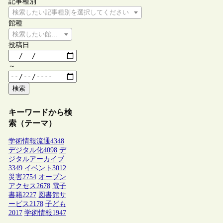
記事種別
検索したい記事種別を選択してください
館種
検索したい館種を選択してください
投稿日
～
検索
キーワードから検
索（テーマ）
学術情報流通
4348
デジタル化
4098
デ
ジタルアーカイブ
3349
イベント
3012
災害
2754
オープン
アクセス
2678
電子
書籍
2227
図書館サ
ービス
2178
子ども
2017
学術情報
1947