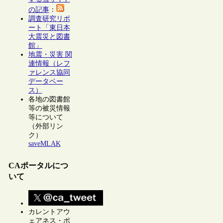
の記事
：
調査研究リポ
ート「東日本
大震災と図書
館」
地震・災害 関
連情報（レフ
ァレンス協同
データベー
ス）
各地の図書館
等の被災情報
等について
（外部リン
ク）
saveMLAK
CAポータルにつ
いて
カレントアウ
ェアネス・ポ