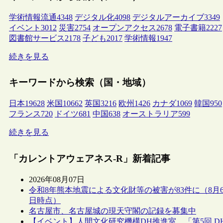
学術情報流通
4348
デジタル化
4098
デジタルアーカイブ
3349
イベント
3012
災害
2754
オープンアクセス
2678
電子書籍
2227
図書館サービス
2178
子ども
2017
学術情報
1947
続きを見る
キーワードから検索（国・地域）
日本
19628
米国
10662
英国
3216
欧州
1426
カナダ
1069
韓国
950
フランス
720
ドイツ
681
中国
638
オーストラリア
599
続きを見る
「カレントアウェアネス-R」新着記事
2026年08月07日
令和8年熊本地震による文化財等の被害が83件に（8月
日時点）
名古屋市、名古屋城の現天守閣の記録を募集中
【イベント】人間文化研究機構DH推進室、「第5回 D