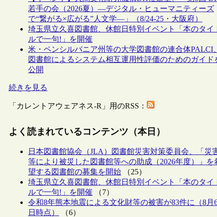
若手の会（2026夏）―デジタル・ヒューマニティーズ
で“繋がる×広がる”人文学―」（8/24-25・大阪府）
埼玉県立久喜図書館、休館日特別イベント「本のタイ
ルで一句!」を開催
米・ペンシルバニア州等の大学図書館の連合体PALCI
図書館によるシステム相互運用性評価のためのガイド
公開
続きを見る
「カレントアウェアネス-R」用のRSS：
よく読まれているコンテンツ（本日）
日本図書館協会（JLA）図書館災害対策委員会、「災
等により被災した図書館等への助成（2026年度）」を
望する図書館の募集を開始
（25）
埼玉県立久喜図書館、休館日特別イベント「本のタイ
ルで一句!」を開催
（7）
令和8年熊本地震による文化財等の被害が83件に（8月
日時点）
（6）