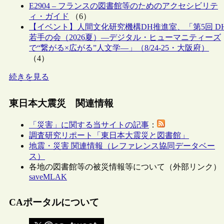
E2904 – フランスの図書館等のためのアクセシビリテ
ィ・ガイド
（6）
【イベント】人間文化研究機構DH推進室、「第5回 D
若手の会（2026夏）―デジタル・ヒューマニティーズ
で“繋がる×広がる”人文学―」（8/24-25・大阪府）
（4）
続きを見る
東日本大震災 関連情報
「災害」に関する当サイトの記事
：
調査研究リポート「東日本大震災と図書館」
地震・災害 関連情報（レファレンス協同データベー
ス）
各地の図書館等の被災情報等について（外部リンク）
saveMLAK
CAポータルについて