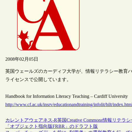
2008年02月05日
英国ウェールズのカーディフ大学が、情報リテラシー教育ハ
ライセンスで公開しています。
Handbook for Information Literacy Teaching – Cardiff University
http://www.cf.ac.uk/insrv/educationandtraining/infolit/hilt/index.htm
カレントアウェアネス-R
英国
Creative Commons
情報リテラシ
「オブジェクト指向版FRBR」のドラフト版