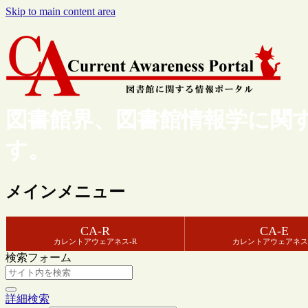
Skip to main content area
図書館界、図書館情報学に関
す。
メインメニュー
CA-R
CA-E
カレントアウェアネス-R
カレントアウェアネス
検索フォーム
詳細検索