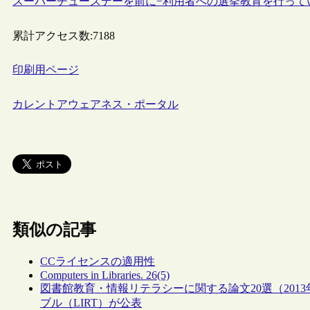
スーパーチューズデーを前に−利用者への選挙教育を行って
累計アクセス数:
7188
印刷用ページ
カレントアウェアネス・ポータル
類似の記事
CCライセンスの適用性
Computers in Libraries. 26(5)
図書館教育・情報リテラシーに関する論文20選（201
ブル（LIRT）が公表