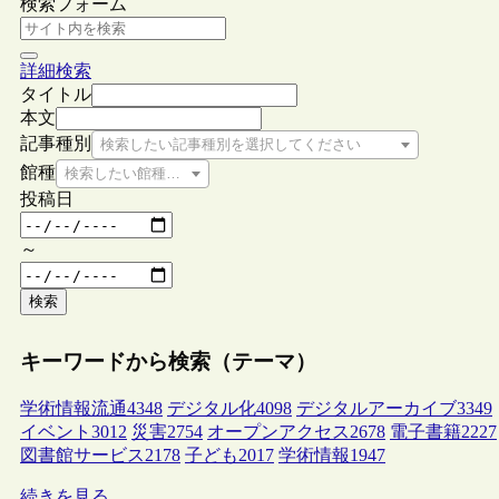
検索フォーム
詳細検索
タイトル
本文
記事種別
検索したい記事種別を選択してください
館種
検索したい館種を選択してください
投稿日
～
検索
キーワードから検索（テーマ）
学術情報流通
4348
デジタル化
4098
デジタルアーカイブ
3349
イベント
3012
災害
2754
オープンアクセス
2678
電子書籍
2227
図書館サービス
2178
子ども
2017
学術情報
1947
続きを見る