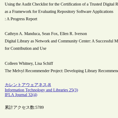
Using the Audit Checklist for the Certification of a Trusted Digital 
as a Framework for Evaluating Repository Software Applications
: A Progress Report
Cathryn A. Manduca, Sean Fox, Ellen R. Iverson
Digital Library as Network and Community Center: A Successful M
for Contribution and Use
Colleen Whitney, Lisa Schiff
The Melvyl Recommender Project: Developing Library Recommend
カレントアウェアネス-R
Information Technology and Libraries 25(3)
IFLA Journal 32(4)
累計アクセス数:
5789