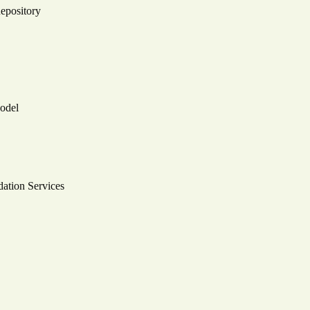
Repository
odel
ation Services