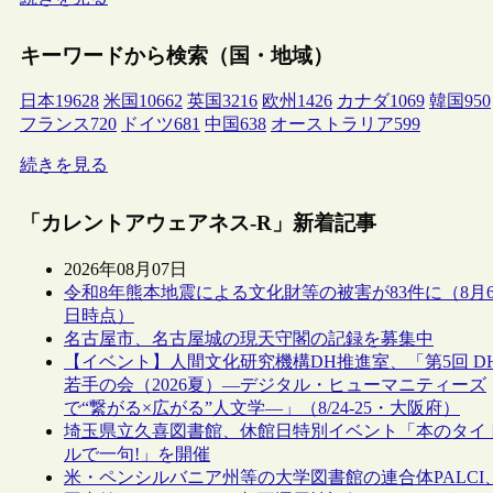
キーワードから検索（国・地域）
日本
19628
米国
10662
英国
3216
欧州
1426
カナダ
1069
韓国
950
フランス
720
ドイツ
681
中国
638
オーストラリア
599
続きを見る
「カレントアウェアネス-R」新着記事
2026年08月07日
令和8年熊本地震による文化財等の被害が83件に（8月
日時点）
名古屋市、名古屋城の現天守閣の記録を募集中
【イベント】人間文化研究機構DH推進室、「第5回 D
若手の会（2026夏）―デジタル・ヒューマニティーズ
で“繋がる×広がる”人文学―」（8/24-25・大阪府）
埼玉県立久喜図書館、休館日特別イベント「本のタイ
ルで一句!」を開催
米・ペンシルバニア州等の大学図書館の連合体PALCI