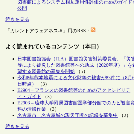
図書館によるシステム相互運用性評価のためのガイド
公開
続きを見る
「カレントアウェアネス-R」用のRSS：
よく読まれているコンテンツ（本日）
日本図書館協会（JLA）図書館災害対策委員会、「災
等により被災した図書館等への助成（2026年度）」を
望する図書館の募集を開始
（5）
令和8年熊本地震による文化財等の被害が83件に（8月
日時点）
（3）
E2904 – フランスの図書館等のためのアクセシビリテ
ィ・ガイド
（3）
E2903 – 琉球大学附属図書館医学部分館でのカビ被害
料の清掃作業
（3）
名古屋市、名古屋城の現天守閣の記録を募集中
（2）
続きを見る