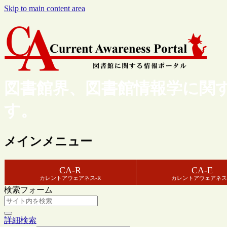
Skip to main content area
図書館界、図書館情報学に関
す。
メインメニュー
CA-R
CA-E
カレントアウェアネス-R
カレントアウェアネス
検索フォーム
詳細検索