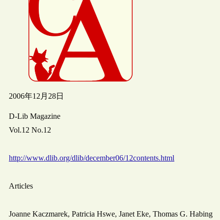
2006年12月28日
D-Lib Magazine
Vol.12 No.12
http://www.dlib.org/dlib/december06/12contents.html
Articles
Joanne Kaczmarek, Patricia Hswe, Janet Eke, Thomas G. Habing