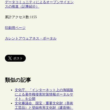
データコミュニティによるオープンサイエン
スの推進（記事紹介）
累計アクセス数:
1155
印刷用ページ
カレントアウェアネス・ポータル
類似の記事
文化庁、「インターネット上の海賊版
による著作権侵害対策情報ポータルサ
イト」を公開
文化審議会、国宝・重要文化財（美術
工芸品）と登録有形文化財（建造物）