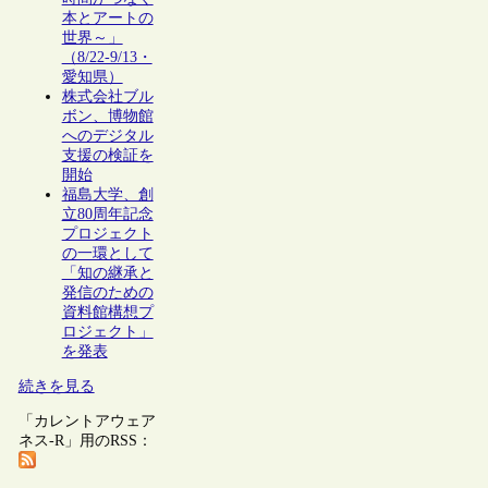
本とアートの
世界～」
（8/22-9/13・
愛知県）
株式会社ブル
ボン、博物館
へのデジタル
支援の検証を
開始
福島大学、創
立80周年記念
プロジェクト
の一環として
「知の継承と
発信のための
資料館構想プ
ロジェクト」
を発表
続きを見る
「カレントアウェア
ネス-R」用のRSS：