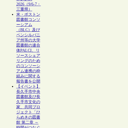
2026（9/6-7・
三重県）
米・ボストン
図書館コンソ
ーシアム
（BLC）及び
ペンシルバニ
ア州等の大学
図書館の連合
体PALCI、リ
ソースシェア
リングのため
のコンソーシ
アム連携の枠
組みに関する
報告書を公開
【イベント】
長久手市中央
図書館及び長
久手市文化の
家、共同プロ
ジェクト「ひ
らめきの図書
館 第二章 ～
時間がつなぐ