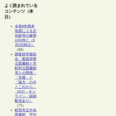
よく読まれている
コンテンツ（本
日）
令和8年熊本
地震による文
化財等の被害
が83件に（8
月6日時点）
（84）
調査研究報告
会「都道府県
立図書館と市
町村立図書館
等との関係：
「支援」と
「協力」の今
とこれから」
（8/21・オン
ライン、録画
配信あり）
（73）
町田市立中央
図書館、空中