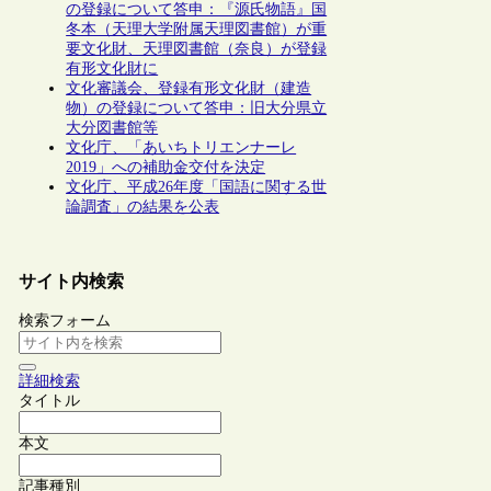
の登録について答申：『源氏物語』国
冬本（天理大学附属天理図書館）が重
要文化財、天理図書館（奈良）が登録
有形文化財に
文化審議会、登録有形文化財（建造
物）の登録について答申：旧大分県立
大分図書館等
文化庁、「あいちトリエンナーレ
2019」への補助金交付を決定
文化庁、平成26年度「国語に関する世
論調査」の結果を公表
サイト内検索
検索フォーム
詳細検索
タイトル
本文
記事種別