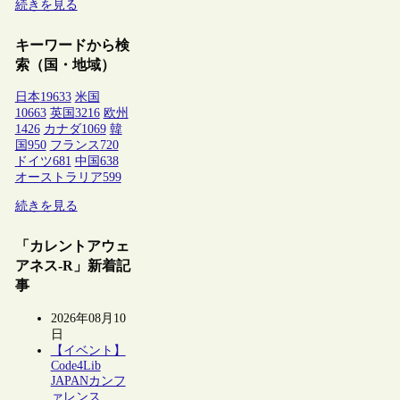
続きを見る
キーワードから検
索（国・地域）
日本
19633
米国
10663
英国
3216
欧州
1426
カナダ
1069
韓
国
950
フランス
720
ドイツ
681
中国
638
オーストラリア
599
続きを見る
「カレントアウェ
アネス-R」新着記
事
2026年08月10
日
【イベント】
Code4Lib
JAPANカンフ
ァレンス