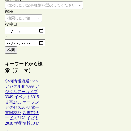
検索したい記事種別を選択してください
館種
検索したい館種を選択してください
投稿日
～
検索
キーワードから検
索（テーマ）
学術情報流通
4348
デジタル化
4099
デ
ジタルアーカイブ
3349
イベント
3015
災害
2755
オープン
アクセス
2678
電子
書籍
2227
図書館サ
ービス
2178
子ども
2018
学術情報
1947