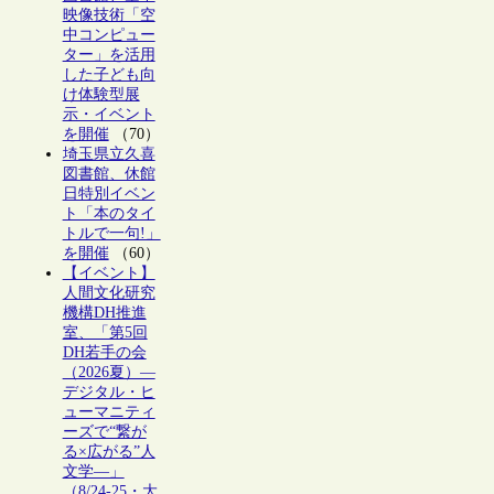
映像技術「空
中コンピュー
ター」を活用
した子ども向
け体験型展
示・イベント
を開催
（70）
埼玉県立久喜
図書館、休館
日特別イベン
ト「本のタイ
トルで一句!」
を開催
（60）
【イベント】
人間文化研究
機構DH推進
室、「第5回
DH若手の会
（2026夏）―
デジタル・ヒ
ューマニティ
ーズで“繋が
る×広がる”人
文学―」
（8/24-25・大