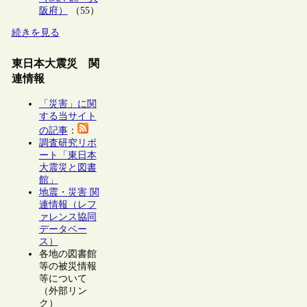
阪府）
（55）
続きを見る
東日本大震災 関
連情報
「災害」に関
する当サイト
の記事
：
調査研究リポ
ート「東日本
大震災と図書
館」
地震・災害 関
連情報（レフ
ァレンス協同
データベー
ス）
各地の図書館
等の被災情報
等について
（外部リン
ク）