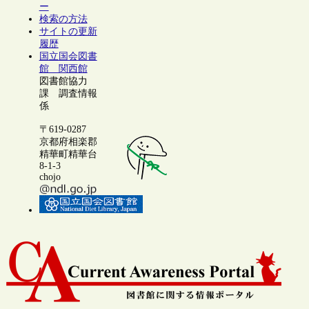
ー
検索の方法
サイトの更新
履歴
国立国会図書
館 関西館
図書館協力
課 調査情報
係
〒619-0287
京都府相楽郡
精華町精華台
8-1-3
chojo