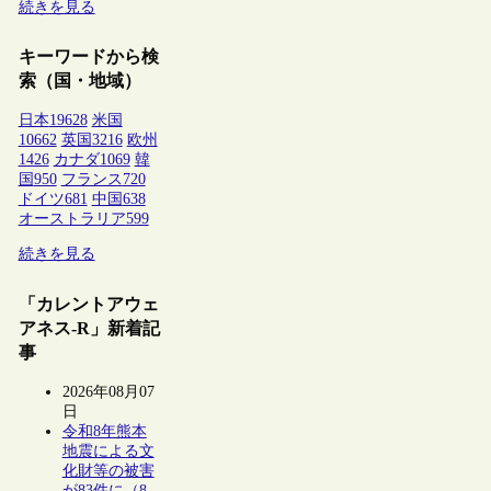
続きを見る
キーワードから検
索（国・地域）
日本
19628
米国
10662
英国
3216
欧州
1426
カナダ
1069
韓
国
950
フランス
720
ドイツ
681
中国
638
オーストラリア
599
続きを見る
「カレントアウェ
アネス-R」新着記
事
2026年08月07
日
令和8年熊本
地震による文
化財等の被害
が83件に（8