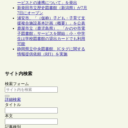
ービスとの連携について」を発出
新発田市立歴史図書館（新潟県）が7月
7日にオープン
浦安市、「（仮称）子ども・子育て支
援複合施設基本計画（概要）」を公表
鹿屋市立（鹿児島県）、「かのや市電
子図書館」サービスを開始：小・中学
生は学校図書館の貸出カードでも利用
可能
静岡県立中央図書館、ICタグに関する
情報提供依頼（RFI）を実施
サイト内検索
検索フォーム
詳細検索
タイトル
本文
記事種別