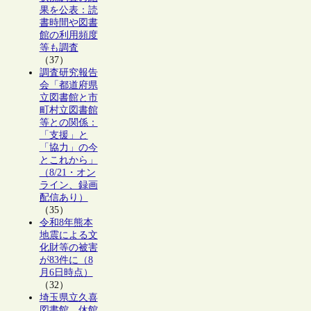
果を公表：読
書時間や図書
館の利用頻度
等も調査
（37）
調査研究報告
会「都道府県
立図書館と市
町村立図書館
等との関係：
「支援」と
「協力」の今
とこれから」
（8/21・オン
ライン、録画
配信あり）
（35）
令和8年熊本
地震による文
化財等の被害
が83件に（8
月6日時点）
（32）
埼玉県立久喜
図書館、休館