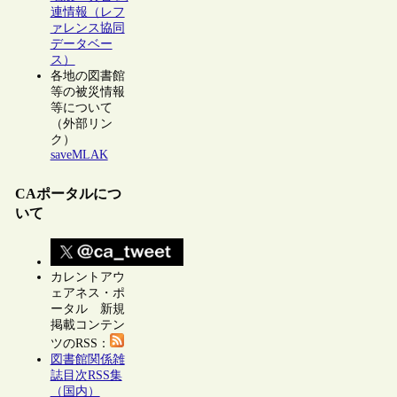
連情報（レフ
ァレンス協同
データベー
ス）
各地の図書館
等の被災情報
等について
（外部リン
ク）
saveMLAK
CAポータルにつ
いて
カレントアウ
ェアネス・ポ
ータル 新規
掲載コンテン
ツのRSS：
図書館関係雑
誌目次RSS集
（国内）