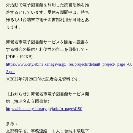
外活動で電子図書館を利用した読書活動を推
進するとしています。夏休み期間中は、持ち
帰る1人1台端末で電子図書館利用が可能とあ
ります。
海老名市電子図書館サービスを開始～読書を
する機会の提供と利便性の向上を目指して～
[PDF：192KB]
https://www.city.ebina.kanagawa.jp/_res/projects/default_project/_page_/0
2.pdf
※2022年7月28日付の記者会見資料です。
【お知らせ】海老名市電子図書館サービス開
始（海老名市立図書館）
https://ebina.city-library.jp/ja/info_page/4190
参考：
文部科学省、事務連絡「１人１台端末環境下