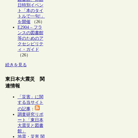
日特別イベン
ト「本のタイ
トルで一句!」
を開催
（26）
E2904 – フラ
ンスの図書館
等のためのア
クセシビリテ
ィ・ガイド
（26）
続きを見る
東日本大震災 関
連情報
「災害」に関
する当サイト
の記事
：
調査研究リポ
ート「東日本
大震災と図書
館」
地震・災害 関