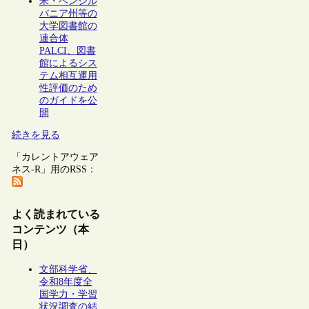
米・ペンシル
バニア州等の
大学図書館の
連合体
PALCI、図書
館によるシス
テム相互運用
性評価のため
のガイドを公
開
続きを見る
「カレントアウェア
ネス-R」用のRSS：
よく読まれている
コンテンツ（本
日）
文部科学省、
令和8年度全
国学力・学習
状況調査の結