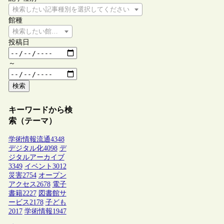
検索したい記事種別を選択してください
館種
検索したい館種を選択してください
投稿日
～
検索
キーワードから検
索（テーマ）
学術情報流通
4348
デジタル化
4098
デ
ジタルアーカイブ
3349
イベント
3012
災害
2754
オープン
アクセス
2678
電子
書籍
2227
図書館サ
ービス
2178
子ども
2017
学術情報
1947