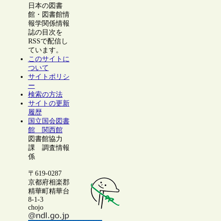
日本の図書
館・図書館情
報学関係情報
誌の目次を
RSSで配信し
ています。
このサイトに
ついて
サイトポリシ
ー
検索の方法
サイトの更新
履歴
国立国会図書
館 関西館
図書館協力
課 調査情報
係
〒619-0287
京都府相楽郡
精華町精華台
8-1-3
chojo