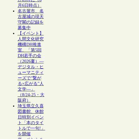
月6日時点）
名古屋市、名
古屋城の現天
守閣の記録を
募集中
【イベント】
人間文化研究
機構DH推進
室、「第5回
DH若手の会
（2026夏）―
デジタル・ヒ
ューマニティ
ーズで“繋が
る×広がる”人
文学―」
（8/24-25・大
阪府）
埼玉県立久喜
図書館、休館
日特別イベン
ト「本のタイ
トルで一句!」
を開催