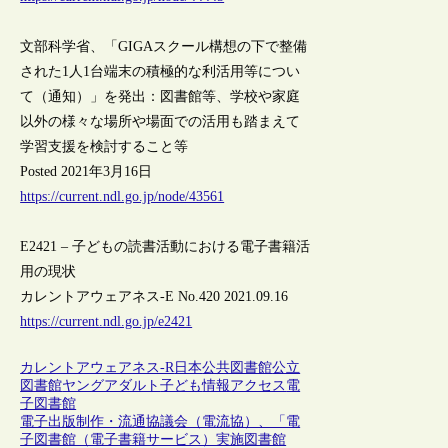
文部科学省、「GIGAスクール構想の下で整備
された1人1台端末の積極的な利活用等につい
て（通知）」を発出：図書館等、学校や家庭
以外の様々な場所や場面での活用も踏まえて
学習支援を検討すること等
Posted 2021年3月16日
https://current.ndl.go.jp/node/43561
E2421 – 子どもの読書活動における電子書籍活
用の現状
カレントアウェアネス-E No.420 2021.09.16
https://current.ndl.go.jp/e2421
カレントアウェアネス-R
日本
公共図書館
公立
図書館
ヤングアダルト
子ども
情報アクセス
電
子図書館
電子出版制作・流通協議会（電流協）、「電
子図書館（電子書籍サービス）実施図書館