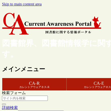
Skip to main content area
図書館界、図書館情報学に関
す。
メインメニュー
CA-R
CA-E
カレントアウェアネス-R
カレントアウェアネス
検索フォーム
詳細検索