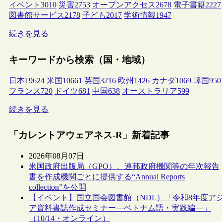
イベント
3010
災害
2753
オープンアクセス
2678
電子書籍
2227
図書館サービス
2178
子ども
2017
学術情報
1947
続きを見る
キーワードから検索（国・地域）
日本
19624
米国
10661
英国
3216
欧州
1426
カナダ
1069
韓国
950
フランス
720
ドイツ
681
中国
638
オーストラリア
599
続きを見る
「カレントアウェアネス-R」新着記事
2026年08月07日
米国政府出版局（GPO）、連邦政府機関等の年次報告
書を作成機関ごとに提供する“Annual Reports
collection”を公開
【イベント】国立国会図書館（NDL）「令和8年度ア
ア資料書誌作成セミナー―ベトナム語・実践編―」
（10/14・オンライン）