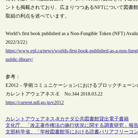
ントも掲載されており、広まりつつあるNFTについて図書
取組の利点を述べています。
World’s first book published as a Non-Fungible Token (NFT) Avai
2022/3/22）
https://www.epl.ca/news/worlds-first-book-published-as-a-non-fungi
public-library/
参考：
E2012 – 学術コミュニケーションにおけるブロックチェー
カレントアウェアネス-E No.344 2018.03.22
https://current.ndl.go.jp/e2012
カレントアウェアネス-R
カナダ
公共図書館
貸出
電子書籍
文化庁、「改正著作権法の施行状況に関する調査研究」報
文部科学省、「学校図書館等における読書バリアフリーコ