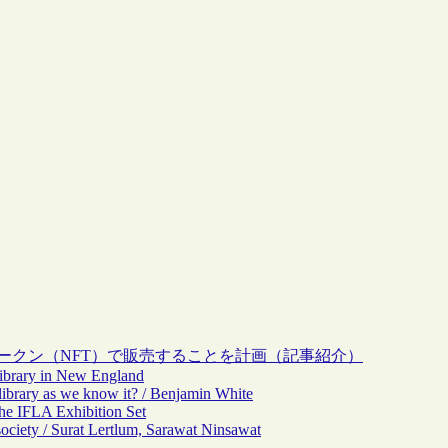
性トークン（NFT）で販売することを計画（記事紹介）
Library in New England
ibrary as we know it? / Benjamin White
he IFLA Exhibition Set
ociety / Surat Lertlum, Sarawat Ninsawat