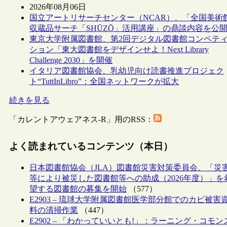
2026年08月06日
国立アートリサーチセンター（NCAR）、「全国美術
収蔵品サーチ「SHŪZŌ」活用講座」の鼎談内容を公
東京大学附属図書館、第2回デジタル図書館コンペテ
ション「東大図書館をデザインせよ！Next Library
Challenge 2030」を開催
イタリア図書館協会、乳幼児向け読書推進プロジェク
ト“TuttInLibro”：全国ネットワークが拡大
続きを見る
「カレントアウェアネス-R」用のRSS：
よく読まれているコンテンツ（本日）
日本図書館協会（JLA）図書館災害対策委員会、「災
等により被災した図書館等への助成（2026年度）」を
望する図書館の募集を開始
（577）
E2903 – 琉球大学附属図書館医学部分館でのカビ被害
料の清掃作業
（447）
E2902 – 「わかっていいとも!」：ラーニング・コモン