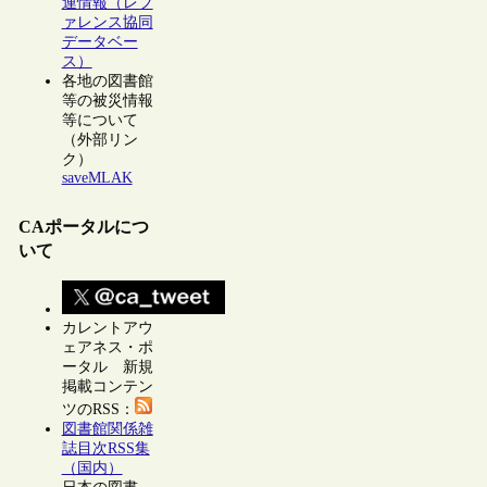
連情報（レフ
ァレンス協同
データベー
ス）
各地の図書館
等の被災情報
等について
（外部リン
ク）
saveMLAK
CAポータルにつ
いて
カレントアウ
ェアネス・ポ
ータル 新規
掲載コンテン
ツのRSS：
図書館関係雑
誌目次RSS集
（国内）