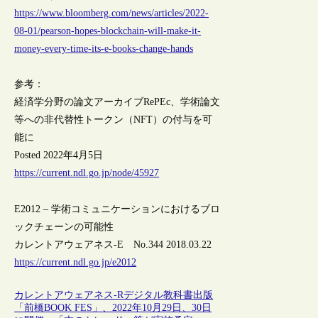
https://www.bloomberg.com/news/articles/2022-
08-01/pearson-hopes-blockchain-will-make-it-
money-every-time-its-e-books-change-hands
参考：
経済学分野の論文アーカイブRePEc、学術論文
等への非代替性トークン（NFT）の付与を可
能に
Posted 2022年4月5日
https://current.ndl.go.jp/node/45927
E2012 – 学術コミュニケーションにおけるブロ
ックチェーンの可能性
カレントアウェアネス-E No.344 2018.03.22
https://current.ndl.go.jp/e2012
カレントアウェアネス-R
デジタル教科書
出版
「前橋BOOK FES」、2022年10月29日、30日