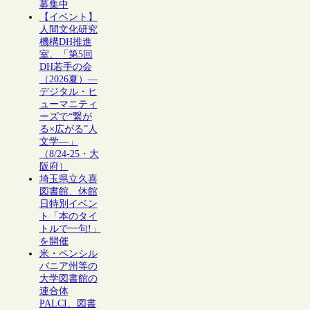
募集中
【イベント】
人間文化研究
機構DH推進
室、「第5回
DH若手の会
（2026夏）―
デジタル・ヒ
ューマニティ
ーズで“繋が
る×広がる”人
文学―」
（8/24-25・大
阪府）
埼玉県立久喜
図書館、休館
日特別イベン
ト「本のタイ
トルで一句!」
を開催
米・ペンシル
バニア州等の
大学図書館の
連合体
PALCI、図書