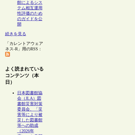
館によるシス
テム相互運用
性評価のため
のガイドを公
開
続きを見る
「カレントアウェア
ネス-R」用のRSS：
よく読まれている
コンテンツ（本
日）
日本図書館協
会（JLA）図
書館災害対策
委員会、「災
害等により被
災した図書館
等への助成
（2026年