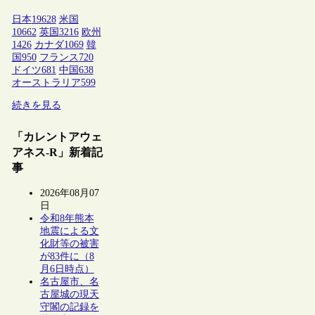
日本
19628
米国
10662
英国
3216
欧州
1426
カナダ
1069
韓
国
950
フランス
720
ドイツ
681
中国
638
オーストラリア
599
続きを見る
「カレントアウェ
アネス-R」新着記
事
2026年08月07
日
令和8年熊本
地震による文
化財等の被害
が83件に（8
月6日時点）
名古屋市、名
古屋城の現天
守閣の記録を