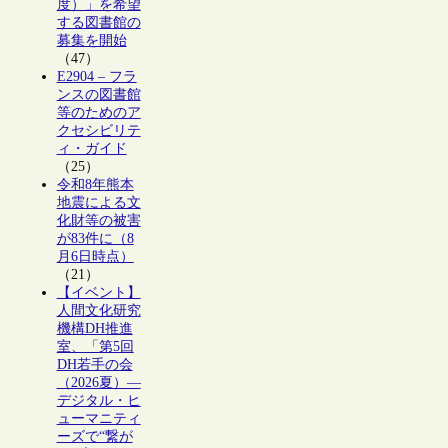
度）」を希望
する図書館の
募集を開始
（47）
E2904 – フラ
ンスの図書館
等のためのア
クセシビリテ
ィ・ガイド
（25）
令和8年熊本
地震による文
化財等の被害
が83件に（8
月6日時点）
（21）
【イベント】
人間文化研究
機構DH推進
室、「第5回
DH若手の会
（2026夏）―
デジタル・ヒ
ューマニティ
ーズで“繋が