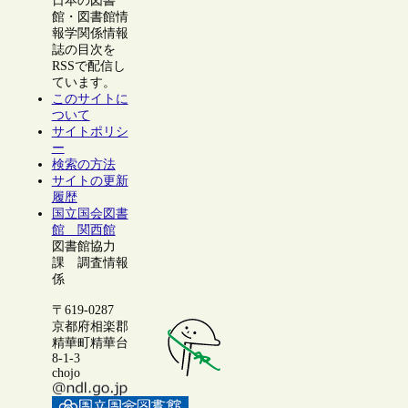
日本の図書
館・図書館情
報学関係情報
誌の目次を
RSSで配信し
ています。
このサイトに
ついて
サイトポリシ
ー
検索の方法
サイトの更新
履歴
国立国会図書
館 関西館
図書館協力
課 調査情報
係
〒619-0287
京都府相楽郡
精華町精華台
8-1-3
chojo