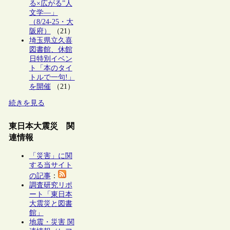
る×広がる”人
文学―」
（8/24-25・大
阪府）
（21）
埼玉県立久喜
図書館、休館
日特別イベン
ト「本のタイ
トルで一句!」
を開催
（21）
続きを見る
東日本大震災 関
連情報
「災害」に関
する当サイト
の記事
：
調査研究リポ
ート「東日本
大震災と図書
館」
地震・災害 関