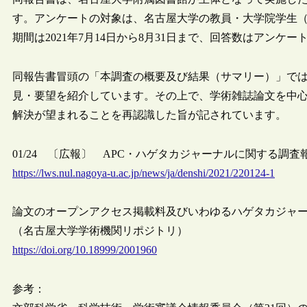
す。アンケートの対象は、名古屋大学の教員・大学院学生
期間は2021年7月14日から8月31日まで、回答数はアンケー
同報告書冒頭の「本調査の概要及び結果（サマリー）」で
見・要望を紹介しています。その上で、学術雑誌論文を中
解決が望まれることを再認識した旨が記されています。
01/24 〔広報〕 APC・ハゲタカジャーナルに関する調査報告
https://lws.nul.nagoya-u.ac.jp/news/ja/denshi/2021/220124-1
論文のオープンアクセス掲載料及びいわゆるハゲタカジャ
（名古屋大学学術機関リポジトリ）
https://doi.org/10.18999/2001960
参考：