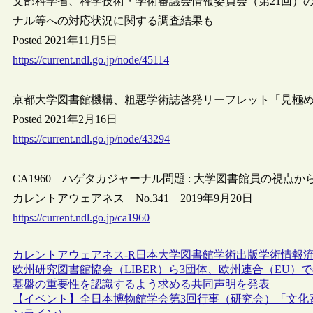
文部科学省、科学技術・学術審議会情報委員会（第21回）
ナル等への対応状況に関する調査結果も
Posted 2021年11月5日
https://current.ndl.go.jp/node/45114
京都大学図書館機構、粗悪学術誌啓発リーフレット「見極
Posted 2021年2月16日
https://current.ndl.go.jp/node/43294
CA1960 – ハゲタカジャーナル問題 : 大学図書館員の視点から
カレントアウェアネス No.341 2019年9月20日
https://current.ndl.go.jp/ca1960
カレントアウェアネス-R
日本
大学図書館
学術出版
学術情報
欧州研究図書館協会（LIBER）ら3団体、欧州連合（EU
基盤の重要性を認識するよう求める共同声明を発表
【イベント】全日本博物館学会第3回行事（研究会）「文化審