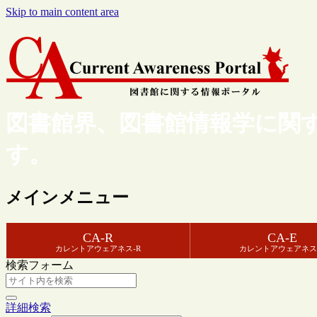
Skip to main content area
図書館界、図書館情報学に関
す。
メインメニュー
CA-R
CA-E
カレントアウェアネス-R
カレントアウェアネス
検索フォーム
詳細検索