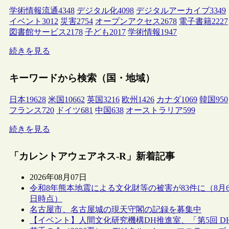
学術情報流通
4348
デジタル化
4098
デジタルアーカイブ
3349
イベント
3012
災害
2754
オープンアクセス
2678
電子書籍
2227
図書館サービス
2178
子ども
2017
学術情報
1947
続きを見る
キーワードから検索（国・地域）
日本
19628
米国
10662
英国
3216
欧州
1426
カナダ
1069
韓国
950
フランス
720
ドイツ
681
中国
638
オーストラリア
599
続きを見る
「カレントアウェアネス-R」新着記事
2026年08月07日
令和8年熊本地震による文化財等の被害が83件に（8月
日時点）
名古屋市、名古屋城の現天守閣の記録を募集中
【イベント】人間文化研究機構DH推進室、「第5回 D