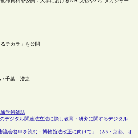
の配布資料を公開：大学におけるAPC支払やハゲタカジャー
めるチカラ」を公開
 / 千葉 浩之
流通
学術雑誌
）でのデジタル関連法立法に際し教育・研究に関するデジタル
議会答申を読む－博物館法改正に向けて」（2/5・京都、オ