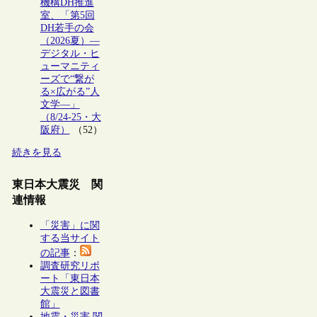
機構DH推進
室、「第5回
DH若手の会
（2026夏）―
デジタル・ヒ
ューマニティ
ーズで“繋が
る×広がる”人
文学―」
（8/24-25・大
阪府）
（52）
続きを見る
東日本大震災 関
連情報
「災害」に関
する当サイト
の記事
：
調査研究リポ
ート「東日本
大震災と図書
館」
地震・災害 関