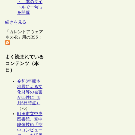
ト「本のタイ
トルで一句!」
を開催
続きを見る
「カレントアウェア
ネス-R」用のRSS：
よく読まれている
コンテンツ（本
日）
令和8年熊本
地震による文
化財等の被害
が83件に（8
月6日時点）
（76）
町田市立中央
図書館、空中
映像技術「空
中コンピュー