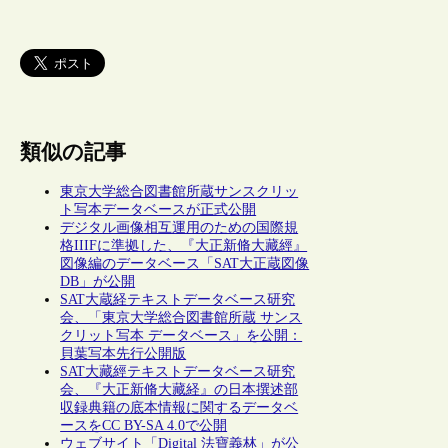
類似の記事
東京大学総合図書館所蔵サンスクリッ
ト写本データベースが正式公開
デジタル画像相互運用のための国際規
格IIIFに準拠した、『大正新脩大藏經』
図像編のデータベース「SAT大正蔵図像
DB」が公開
SAT大蔵経テキストデータベース研究
会、「東京大学総合図書館所蔵 サンス
クリット写本 データベース」を公開：
貝葉写本先行公開版
SAT大藏經テキストデータベース研究
会、『大正新脩大藏経』の日本撰述部
収録典籍の底本情報に関するデータベ
ースをCC BY-SA 4.0で公開
ウェブサイト「Digital 法寶義林」が公