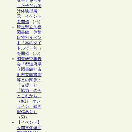
ター」を活用
した子ども向
け体験型展
示・イベント
を開催
（56）
埼玉県立久喜
図書館、休館
日特別イベン
ト「本のタイ
トルで一句!」
を開催
（56）
調査研究報告
会「都道府県
立図書館と市
町村立図書館
等との関係：
「支援」と
「協力」の今
とこれから」
（8/21・オン
ライン、録画
配信あり）
（53）
【イベント】
人間文化研究