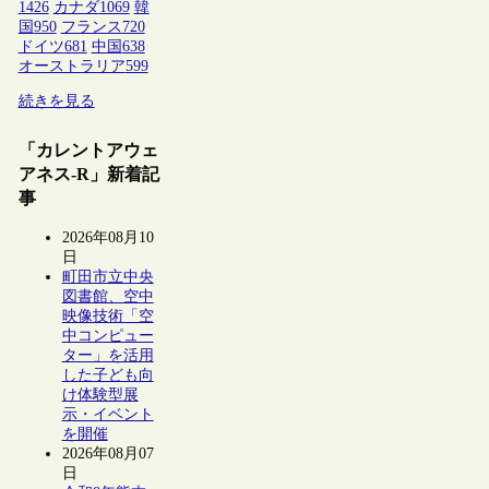
1426
カナダ
1069
韓
国
950
フランス
720
ドイツ
681
中国
638
オーストラリア
599
続きを見る
「カレントアウェ
アネス-R」新着記
事
2026年08月10
日
町田市立中央
図書館、空中
映像技術「空
中コンピュー
ター」を活用
した子ども向
け体験型展
示・イベント
を開催
2026年08月07
日