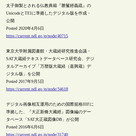
太子御製とされる仏教典籍『勝鬘經義疏』の
UnicodeとTEIに準拠したデジタル版を作成・
公開
Posted 2020年4月6日
https://current.ndl.go.jp/node/40715
東京大学附属図書館・大蔵経研究推進会議・
SAT大蔵経テキストデータベース研究会、デジ
タルアーカイブ「万暦版大蔵経（嘉興蔵）デ
ジタル版」を公開
Posted 2017年9月5日
https://current.ndl.go.jp/node/34618
デジタル画像相互運用のための国際規格IIIFに
準拠した、『大正新脩大藏經』図像編のデー
タベース「SAT大正蔵図像DB」が公開
Posted 2016年6月6日
https://current.ndl.go.jp/node/31740