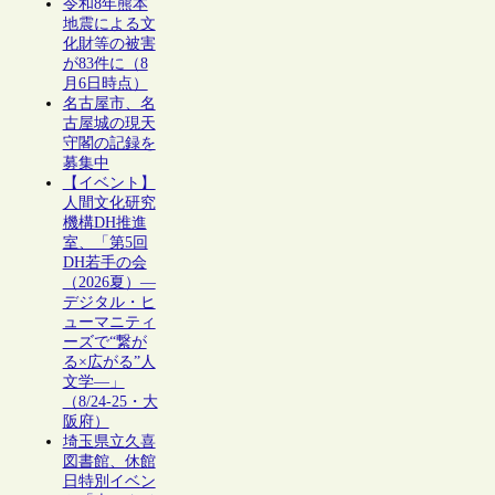
令和8年熊本
地震による文
化財等の被害
が83件に（8
月6日時点）
名古屋市、名
古屋城の現天
守閣の記録を
募集中
【イベント】
人間文化研究
機構DH推進
室、「第5回
DH若手の会
（2026夏）―
デジタル・ヒ
ューマニティ
ーズで“繋が
る×広がる”人
文学―」
（8/24-25・大
阪府）
埼玉県立久喜
図書館、休館
日特別イベン