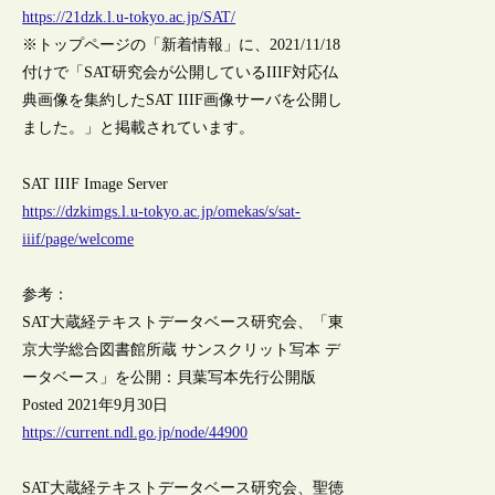
https://21dzk.l.u-tokyo.ac.jp/SAT/
※トップページの「新着情報」に、2021/11/18
付けで「SAT研究会が公開しているIIIF対応仏
典画像を集約したSAT IIIF画像サーバを公開し
ました。」と掲載されています。
SAT IIIF Image Server
https://dzkimgs.l.u-tokyo.ac.jp/omekas/s/sat-
iiif/page/welcome
参考：
SAT大蔵経テキストデータベース研究会、「東
京大学総合図書館所蔵 サンスクリット写本 デ
ータベース」を公開：貝葉写本先行公開版
Posted 2021年9月30日
https://current.ndl.go.jp/node/44900
SAT大蔵経テキストデータベース研究会、聖徳