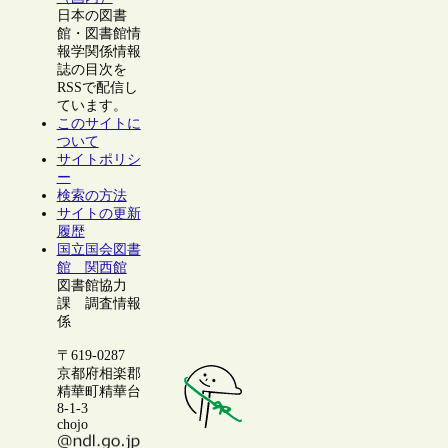
日本の図書
館・図書館情
報学関係情報
誌の目次を
RSSで配信し
ています。
このサイトに
ついて
サイトポリシ
ー
検索の方法
サイトの更新
履歴
国立国会図書
館 関西館
図書館協力
課 調査情報
係
〒619-0287
京都府相楽郡
精華町精華台
8-1-3
chojo