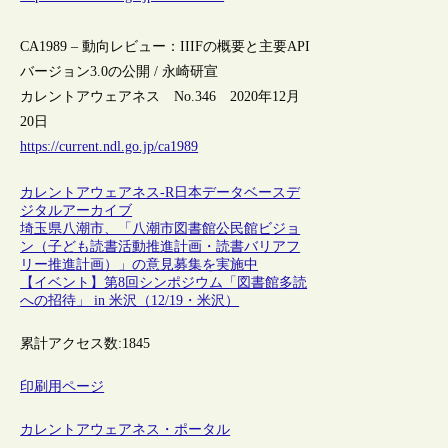
CA1989 – 動向レビュー：IIIFの概要と主要API
バージョン3.0の公開 / 永崎研宣
カレントアウェアネス No.346 2020年12月
20日
https://current.ndl.go.jp/ca1989
カレントアウェアネス-R
日本
データベース
デ
ジタルアーカイブ
埼玉県八潮市、「八潮市図書館公民館ビジョ
ン（子ども読書活動推進計画・読書バリアフ
リー推進計画）」の意見募集を実施中
【イベント】第8回シンポジウム「図書館多読
への招待」 in 米沢（12/19・米沢）
累計アクセス数:
1845
印刷用ページ
カレントアウェアネス・ポータル