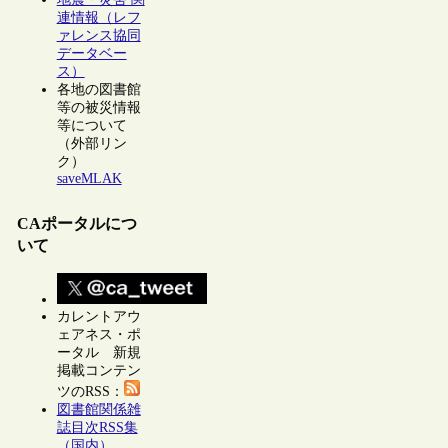
連情報（レフ
ァレンス協同
データベー
ス）
各地の図書館
等の被災情報
等について
（外部リン
ク）
saveMLAK
CAポータルにつ
いて
カレントアウ
ェアネス・ポ
ータル 新規
掲載コンテン
ツのRSS：
図書館関係雑
誌目次RSS集
（国内）