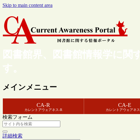
Skip to main content area
図書館界、図書館情報学に関
す。
メインメニュー
CA-R
CA-E
カレントアウェアネス-R
カレントアウェアネス
検索フォーム
詳細検索