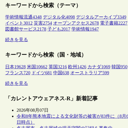
キーワードから検索（テーマ）
学術情報流通
4348
デジタル化
4098
デジタルアーカイブ
3349
イベント
3012
災害
2754
オープンアクセス
2678
電子書籍
2227
図書館サービス
2178
子ども
2017
学術情報
1947
続きを見る
キーワードから検索（国・地域）
日本
19628
米国
10662
英国
3216
欧州
1426
カナダ
1069
韓国
950
フランス
720
ドイツ
681
中国
638
オーストラリア
599
続きを見る
「カレントアウェアネス-R」新着記事
2026年08月07日
令和8年熊本地震による文化財等の被害が83件に（8月
日時点）