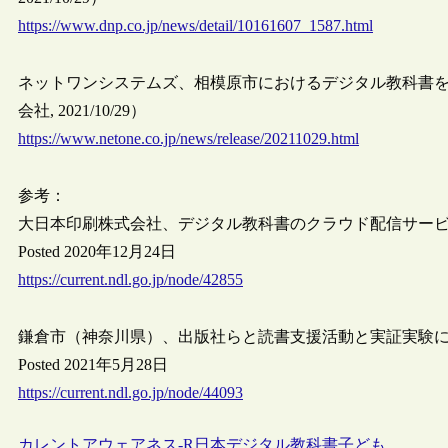
https://www.dnp.co.jp/news/detail/10161607_1587.html
ネットワンシステムズ、相模原市におけるデジタル教科書
会社, 2021/10/29）
https://www.netone.co.jp/news/release/20211029.html
参考：
大日本印刷株式会社、デジタル教科書のクラウド配信サービ
Posted 2020年12月24日
https://current.ndl.go.jp/node/42855
鎌倉市（神奈川県）、出版社らと読書支援活動と実証実験
Posted 2021年5月28日
https://current.ndl.go.jp/node/44093
カレントアウェアネス-R
日本
デジタル教科書
子ども