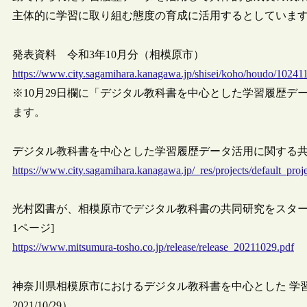
主体的に学習に取り組む態度の育成に活用するとしていま
発表資料 令和3年10月分（相模原市）
https://www.city.sagamihara.kanagawa.jp/shisei/koho/houdo/10241
※10月29日欄に「デジタル教科書を中心とした学習履歴
ます。
デジタル教科書を中心とした学習履歴データ活用に関する共同研
https://www.city.sagamihara.kanagawa.jp/_res/projects/default_pro
光村図書が、相模原市でデジタル教科書の共同研究をスタート
1ページ]
https://www.mitsumura-tosho.co.jp/release/release_20211029.pdf
神奈川県相模原市におけるデジタル教科書を中心とした 学習
2021/10/29）