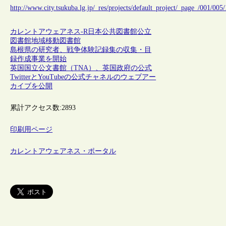
http://www.city.tsukuba.lg.jp/_res/projects/default_project/_page_/001/00
カレントアウェアネス-R
日本
公共図書館
公立
図書館
地域
移動図書館
島根県の研究者、戦争体験記録集の収集・目
録作成事業を開始
英国国立公文書館（TNA）、英国政府の公式
TwitterとYouTubeの公式チャネルのウェブアー
カイブを公開
累計アクセス数:
2893
印刷用ページ
カレントアウェアネス・ポータル