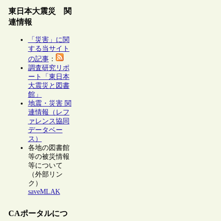
東日本大震災 関
連情報
「災害」に関
する当サイト
の記事
：
調査研究リポ
ート「東日本
大震災と図書
館」
地震・災害 関
連情報（レフ
ァレンス協同
データベー
ス）
各地の図書館
等の被災情報
等について
（外部リン
ク）
saveMLAK
CAポータルにつ