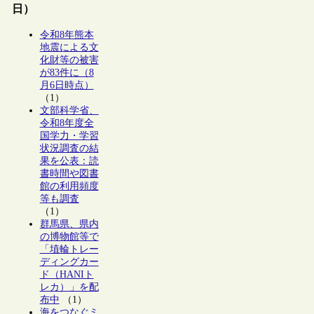
日）
令和8年熊本
地震による文
化財等の被害
が83件に（8
月6日時点）
（1）
文部科学省、
令和8年度全
国学力・学習
状況調査の結
果を公表：読
書時間や図書
館の利用頻度
等も調査
（1）
群馬県、県内
の博物館等で
「埴輪トレー
ディングカー
ド（HANIト
レカ）」を配
布中
（1）
海をつなぐミ