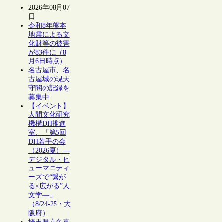
2026年08月07
日
令和8年熊本
地震による文
化財等の被害
が83件に（8
月6日時点）
名古屋市、名
古屋城の現天
守閣の記録を
募集中
【イベント】
人間文化研究
機構DH推進
室、「第5回
DH若手の会
（2026夏）―
デジタル・ヒ
ューマニティ
ーズで“繋が
る×広がる”人
文学―」
（8/24-25・大
阪府）
埼玉県立久喜