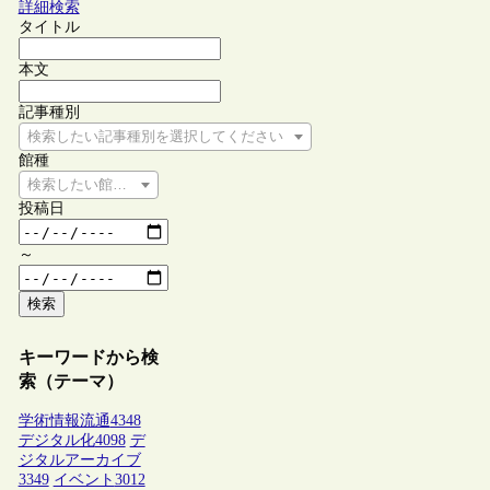
詳細検索
タイトル
本文
記事種別
検索したい記事種別を選択してください
館種
検索したい館種を選択してください
投稿日
～
検索
キーワードから検
索（テーマ）
学術情報流通
4348
デジタル化
4098
デ
ジタルアーカイブ
3349
イベント
3012