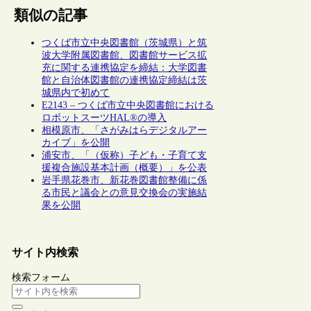
類似の記事
つくば市立中央図書館（茨城県）と筑
波大学附属図書館、図書館サービス拡
充に関する連携協定を締結：大学図書
館と自治体図書館の連携協定締結は茨
城県内で初めて
E2143 – つくば市立中央図書館における
ロボットスーツHAL®の導入
相模原市、「さがみはらデジタルアー
カイブ」を公開
浦安市、「（仮称）子ども・子育て支
援複合施設基本計画（概要）」を公表
岩手県花巻市、新花巻図書館整備に係
る市民と議会との意見交換会の実施結
果を公開
サイト内検索
検索フォーム