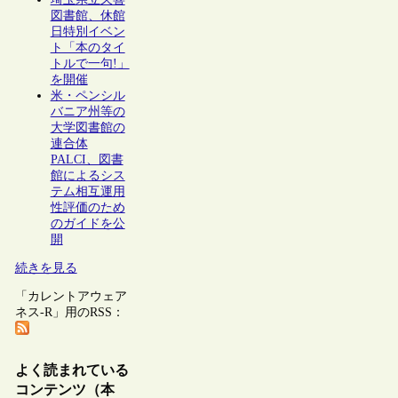
図書館、休館
日特別イベン
ト「本のタイ
トルで一句!」
を開催
米・ペンシル
バニア州等の
大学図書館の
連合体
PALCI、図書
館によるシス
テム相互運用
性評価のため
のガイドを公
開
続きを見る
「カレントアウェア
ネス-R」用のRSS：
よく読まれている
コンテンツ（本