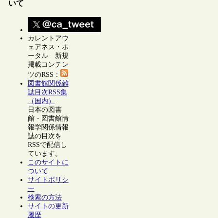
いて
カレントアウ
ェアネス・ポ
ータル 新規
掲載コンテン
ツのRSS：
図書館関係雑
誌目次RSS集
（国内）
日本の図書
館・図書館情
報学関係情報
誌の目次を
RSSで配信し
ています。
このサイトに
ついて
サイトポリシ
ー
検索の方法
サイトの更新
履歴