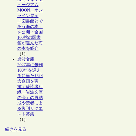
ュージアム
MOON、オン
ライン展示
「図書館とで
あう海の本」
を公開：全国
100館の図書
館が選んだ海
の本を紹介
（1）
岩波文庫、
2027年に創刊
100年を迎え
るに当たり記
念企画を実
施：愛読者組
織「岩波文庫
の会」の再結
成や読者によ
る復刊リクエ
スト募集
（1）
続きを見る