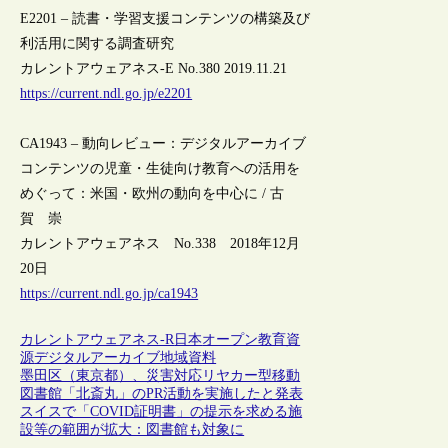
E2201 – 読書・学習支援コンテンツの構築及び
利活用に関する調査研究
カレントアウェアネス-E No.380 2019.11.21
https://current.ndl.go.jp/e2201
CA1943 – 動向レビュー：デジタルアーカイブ
コンテンツの児童・生徒向け教育への活用を
めぐって：米国・欧州の動向を中心に / 古
賀 崇
カレントアウェアネス No.338 2018年12月
20日
https://current.ndl.go.jp/ca1943
カレントアウェアネス-R
日本
オープン教育資
源
デジタルアーカイブ
地域資料
墨田区（東京都）、災害対応リヤカー型移動
図書館「北斎丸」のPR活動を実施したと発表
スイスで「COVID証明書」の提示を求める施
設等の範囲が拡大：図書館も対象に