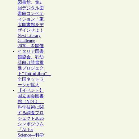
図書館、第2
回デジタル図
書館コンペテ
ィション「東
大図書館をデ
ザインせよ！
Next Library
Challenge
2030」を開催
イタリア図書
館協会、乳幼
児向け読書推
進プロジェク
ト“TuttInLibro”：
全国ネットワ
ークが拡大
【イベント】
国立国会図書
館（NDL）、
科学技術に関
する調査プロ
ジェクト2026
シンポジウム
「AI for
Science―科学