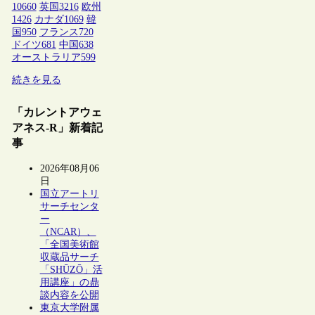
10660
英国
3216
欧州
1426
カナダ
1069
韓
国
950
フランス
720
ドイツ
681
中国
638
オーストラリア
599
続きを見る
「カレントアウェ
アネス-R」新着記
事
2026年08月06
日
国立アートリ
サーチセンタ
ー
（NCAR）、
「全国美術館
収蔵品サーチ
「SHŪZŌ」活
用講座」の鼎
談内容を公開
東京大学附属