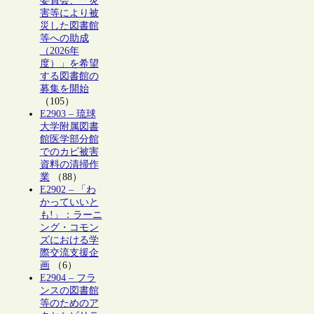
委員会、「災
害等により被
災した図書館
等への助成
（2026年
度）」を希望
する図書館の
募集を開始
（105）
E2903 – 琉球
大学附属図書
館医学部分館
でのカビ被害
資料の清掃作
業
（88）
E2902 – 「わ
かっていいと
も!」：ラーニ
ング・コモン
ズにおける学
際交流支援企
画
（6）
E2904 – フラ
ンスの図書館
等のためのア