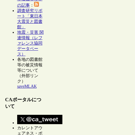
の記事
：
調査研究リポ
ート「東日本
大震災と図書
館」
地震・災害 関
連情報（レフ
ァレンス協同
データベー
ス）
各地の図書館
等の被災情報
等について
（外部リン
ク）
saveMLAK
CAポータルにつ
いて
カレントアウ
ェアネス・ポ