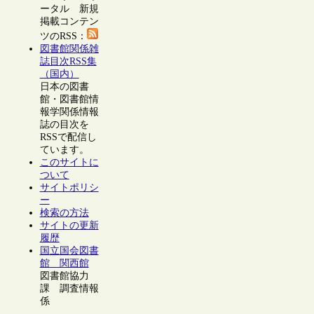
ータル 新規
掲載コンテン
ツのRSS：
図書館関係雑
誌目次RSS集
（国内）
日本の図書
館・図書館情
報学関係情報
誌の目次を
RSSで配信し
ています。
このサイトに
ついて
サイトポリシ
ー
検索の方法
サイトの更新
履歴
国立国会図書
館 関西館
図書館協力
課 調査情報
係