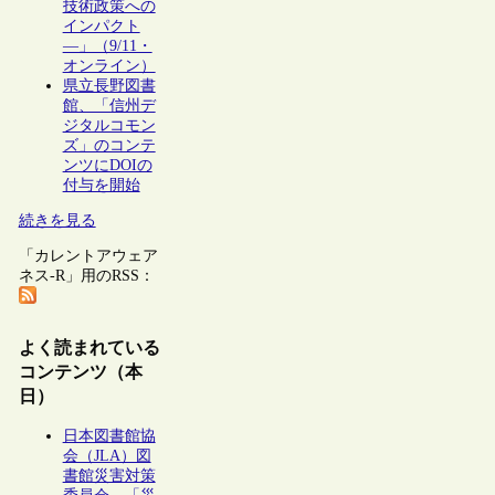
技術政策への
インパクト
―」（9/11・
オンライン）
県立長野図書
館、「信州デ
ジタルコモン
ズ」のコンテ
ンツにDOIの
付与を開始
続きを見る
「カレントアウェア
ネス-R」用のRSS：
よく読まれている
コンテンツ（本
日）
日本図書館協
会（JLA）図
書館災害対策