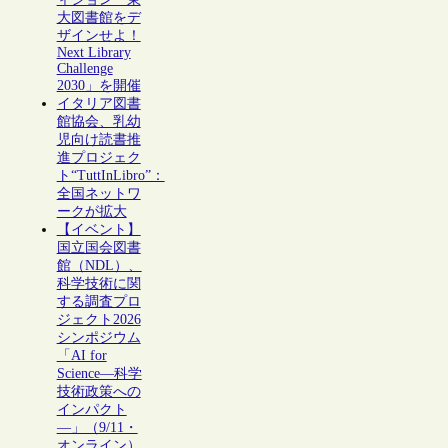
大図書館をデ
ザインせよ！
Next Library
Challenge
2030」を開催
イタリア図書
館協会、乳幼
児向け読書推
進プロジェク
ト“TuttInLibro”：
全国ネットワ
ークが拡大
【イベント】
国立国会図書
館（NDL）、
科学技術に関
する調査プロ
ジェクト2026
シンポジウム
「AI for
Science―科学
技術政策への
インパクト
―」（9/11・
オンライン）