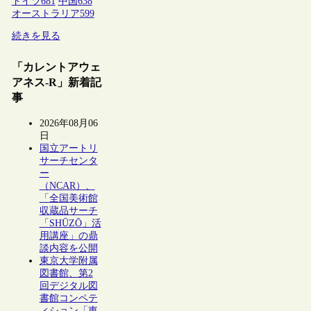
ドイツ
681
中国
638
オーストラリア
599
続きを見る
「カレントアウェ
アネス-R」新着記
事
2026年08月06
日
国立アートリ
サーチセンタ
ー
（NCAR）、
「全国美術館
収蔵品サーチ
「SHŪZŌ」活
用講座」の鼎
談内容を公開
東京大学附属
図書館、第2
回デジタル図
書館コンペテ
ィション「東