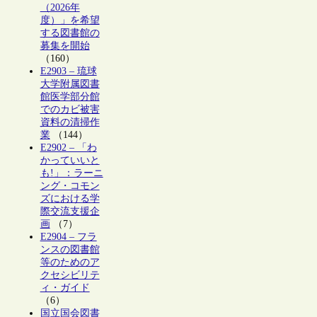
（2026年
度）」を希望
する図書館の
募集を開始
（160）
E2903 – 琉球
大学附属図書
館医学部分館
でのカビ被害
資料の清掃作
業
（144）
E2902 – 「わ
かっていいと
も!」：ラーニ
ング・コモン
ズにおける学
際交流支援企
画
（7）
E2904 – フラ
ンスの図書館
等のためのア
クセシビリテ
ィ・ガイド
（6）
国立国会図書