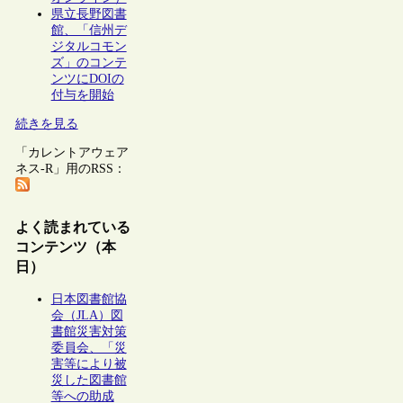
県立長野図書
館、「信州デ
ジタルコモン
ズ」のコンテ
ンツにDOIの
付与を開始
続きを見る
「カレントアウェア
ネス-R」用のRSS：
よく読まれている
コンテンツ（本
日）
日本図書館協
会（JLA）図
書館災害対策
委員会、「災
害等により被
災した図書館
等への助成