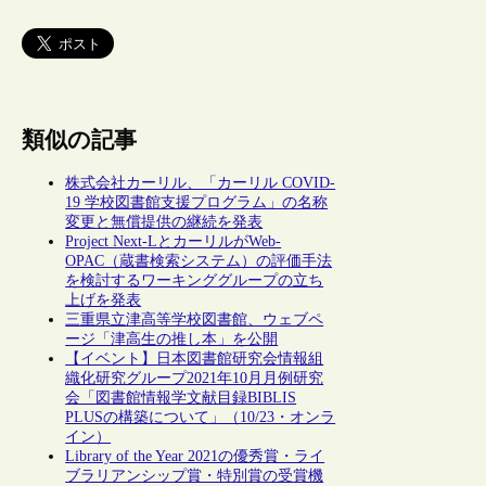
類似の記事
株式会社カーリル、「カーリル COVID-
19 学校図書館支援プログラム」の名称
変更と無償提供の継続を発表
Project Next-LとカーリルがWeb-
OPAC（蔵書検索システム）の評価手法
を検討するワーキンググループの立ち
上げを発表
三重県立津高等学校図書館、ウェブペ
ージ「津高生の推し本」を公開
【イベント】日本図書館研究会情報組
織化研究グループ2021年10月月例研究
会「図書館情報学文献目録BIBLIS
PLUSの構築について」（10/23・オンラ
イン）
Library of the Year 2021の優秀賞・ライ
ブラリアンシップ賞・特別賞の受賞機