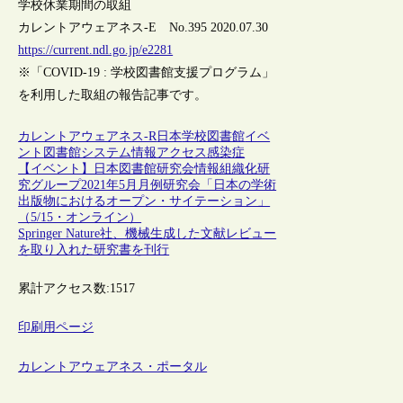
学校休業期間の取組
カレントアウェアネス-E No.395 2020.07.30
https://current.ndl.go.jp/e2281
※「COVID-19 : 学校図書館支援プログラム」
を利用した取組の報告記事です。
カレントアウェアネス-R
日本
学校図書館
イベ
ント
図書館システム
情報アクセス
感染症
【イベント】日本図書館研究会情報組織化研
究グループ2021年5月月例研究会「日本の学術
出版物におけるオープン・サイテーション」
（5/15・オンライン）
Springer Nature社、機械生成した文献レビュー
を取り入れた研究書を刊行
累計アクセス数:
1517
印刷用ページ
カレントアウェアネス・ポータル