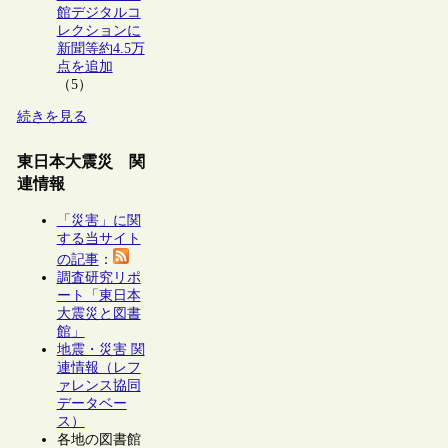
館デジタルコ
レクションに
新聞等約4.5万
点を追加
（5）
続きを見る
東日本大震災 関
連情報
「災害」に関
する当サイト
の記事
：
調査研究リポ
ート「東日本
大震災と図書
館」
地震・災害 関
連情報（レフ
ァレンス協同
データベー
ス）
各地の図書館