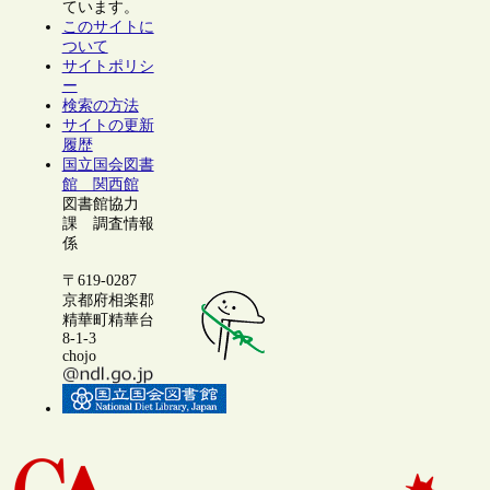
ています。
このサイトに
ついて
サイトポリシ
ー
検索の方法
サイトの更新
履歴
国立国会図書
館 関西館
図書館協力
課 調査情報
係
〒619-0287
京都府相楽郡
精華町精華台
8-1-3
chojo