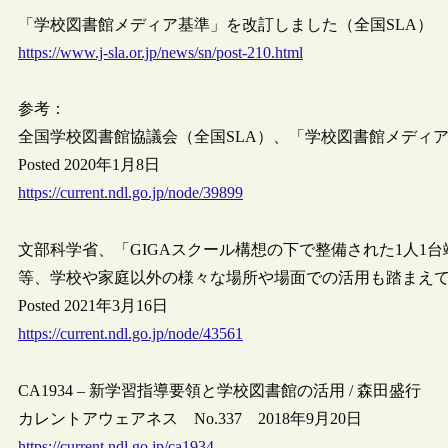
「学校図書館メディア基準」を改訂しました（全国SLA）
https://www.j-sla.or.jp/news/sn/post-210.html
参考：
全国学校図書館協議会（全国SLA）、「学校図書館メディ
Posted 2020年1月8日
https://current.ndl.go.jp/node/39899
文部科学省、「GIGAスクール構想の下で整備された1人1
等、学校や家庭以外の様々な場所や場面での活用も踏まえ
Posted 2021年3月16日
https://current.ndl.go.jp/node/43561
CA1934 – 新学習指導要領と学校図書館の活用 / 森田盛行
カレントアウェアネス No.337 2018年9月20日
https://current.ndl.go.jp/ca1934