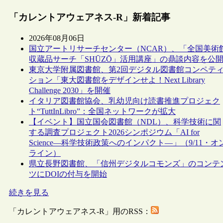
「カレントアウェアネス-R」新着記事
2026年08月06日
国立アートリサーチセンター（NCAR）、「全国美術
収蔵品サーチ「SHŪZŌ」活用講座」の鼎談内容を公
東京大学附属図書館、第2回デジタル図書館コンペテ
ション「東大図書館をデザインせよ！Next Library
Challenge 2030」を開催
イタリア図書館協会、乳幼児向け読書推進プロジェク
ト“TuttInLibro”：全国ネットワークが拡大
【イベント】国立国会図書館（NDL）、科学技術に関
する調査プロジェクト2026シンポジウム「AI for
Science―科学技術政策へのインパクト―」（9/11・オ
ライン）
県立長野図書館、「信州デジタルコモンズ」のコンテ
ツにDOIの付与を開始
続きを見る
「カレントアウェアネス-R」用のRSS：