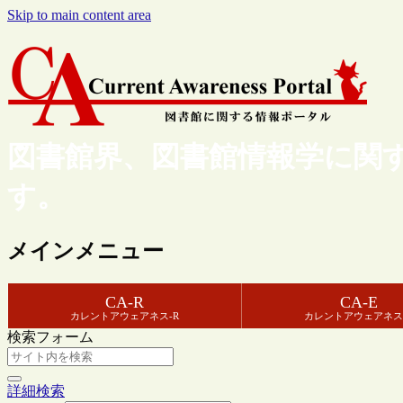
Skip to main content area
図書館界、図書館情報学に関
す。
メインメニュー
CA-R
CA-E
カレントアウェアネス-R
カレントアウェアネス
検索フォーム
詳細検索