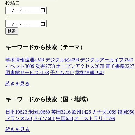
投稿日
～
検索
キーワードから検索（テーマ）
学術情報流通
4348
デジタル化
4098
デジタルアーカイブ
3349
イベント
3009
災害
2753
オープンアクセス
2678
電子書籍
2227
図書館サービス
2178
子ども
2017
学術情報
1947
続きを見る
キーワードから検索（国・地域）
日本
19623
米国
10660
英国
3216
欧州
1426
カナダ
1069
韓国
950
フランス
720
ドイツ
681
中国
638
オーストラリア
599
続きを見る