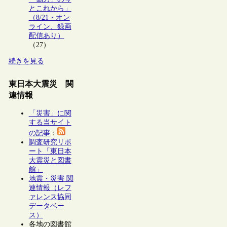
とこれから」
（8/21・オン
ライン、録画
配信あり）
（27）
続きを見る
東日本大震災 関
連情報
「災害」に関
する当サイト
の記事
：
調査研究リポ
ート「東日本
大震災と図書
館」
地震・災害 関
連情報（レフ
ァレンス協同
データベー
ス）
各地の図書館