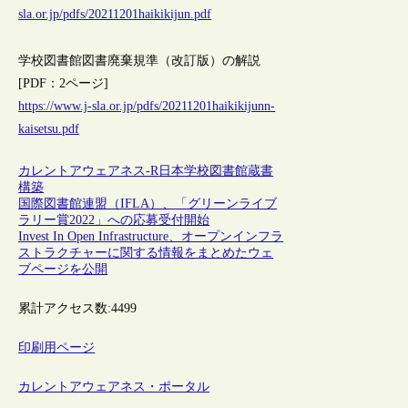
sla.or.jp/pdfs/20211201haikikijun.pdf
学校図書館図書廃棄規準（改訂版）の解説
[PDF：2ページ]
https://www.j-sla.or.jp/pdfs/20211201haikikijunn-
kaisetsu.pdf
カレントアウェアネス-R
日本
学校図書館
蔵書
構築
国際図書館連盟（IFLA）、「グリーンライブ
ラリー賞2022」への応募受付開始
Invest In Open Infrastructure、オープンインフラ
ストラクチャーに関する情報をまとめたウェ
ブページを公開
累計アクセス数:
4499
印刷用ページ
カレントアウェアネス・ポータル