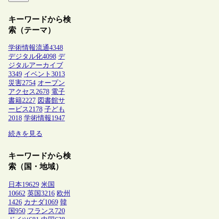
キーワードから検
索（テーマ）
学術情報流通
4348
デジタル化
4098
デ
ジタルアーカイブ
3349
イベント
3013
災害
2754
オープン
アクセス
2678
電子
書籍
2227
図書館サ
ービス
2178
子ども
2018
学術情報
1947
続きを見る
キーワードから検
索（国・地域）
日本
19629
米国
10662
英国
3216
欧州
1426
カナダ
1069
韓
国
950
フランス
720