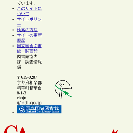
ています。
このサイトに
ついて
サイトポリシ
ー
検索の方法
サイトの更新
履歴
国立国会図書
館 関西館
図書館協力
課 調査情報
係
〒619-0287
京都府相楽郡
精華町精華台
8-1-3
chojo