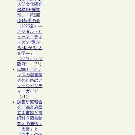
人間文化研究
機構DH推進
室、「第5回
DH若手の会
（2026夏）―
デジタル・ヒ
ューマニティ
ーズで“繋が
る×広がる”人
文学―」
（8/24-25・大
阪府）
（33）
E2904 – フラ
ンスの図書館
等のためのア
クセシビリテ
ィ・ガイド
（31）
調査研究報告
会「都道府県
立図書館と市
町村立図書館
等との関係：
「支援」と
「協力」の今