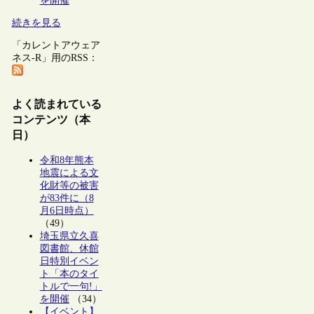
を開催
続きを見る
「カレントアウェア
ネス-R」用のRSS：
よく読まれている
コンテンツ（本
日）
令和8年熊本
地震による文
化財等の被害
が83件に（8
月6日時点）
（49）
埼玉県立久喜
図書館、休館
日特別イベン
ト「本のタイ
トルで一句!」
を開催
（34）
【イベント】