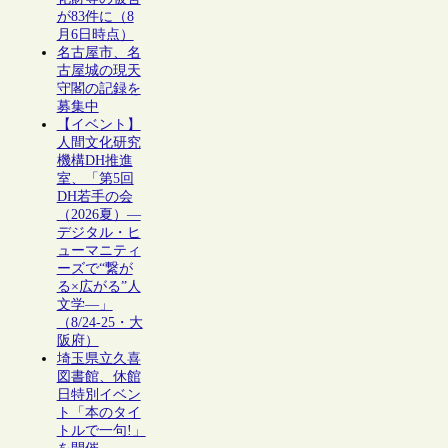
が83件に（8
月6日時点）
名古屋市、名
古屋城の現天
守閣の記録を
募集中
【イベント】
人間文化研究
機構DH推進
室、「第5回
DH若手の会
（2026夏）―
デジタル・ヒ
ューマニティ
ーズで“繋が
る×広がる”人
文学―」
（8/24-25・大
阪府）
埼玉県立久喜
図書館、休館
日特別イベン
ト「本のタイ
トルで一句!」