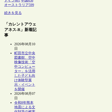
ドイツ
681
中国
638
オーストラリア
599
続きを見る
「カレントアウェ
アネス-R」新着記
事
2026年08月10
日
町田市立中央
図書館、空中
映像技術「空
中コンピュー
ター」を活用
した子ども向
け体験型展
示・イベント
を開催
2026年08月07
日
令和8年熊本
地震による文
化財等の被害