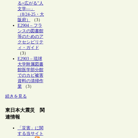
る×広がる”人
文学―」
（8/24-25・大
阪府）
（3）
E2904 – フラ
ンスの図書館
等のためのア
クセシビリテ
ィ・ガイド
（3）
E2903 – 琉球
大学附属図書
館医学部分館
でのカビ被害
資料の清掃作
業
（3）
続きを見る
東日本大震災 関
連情報
「災害」に関
する当サイト