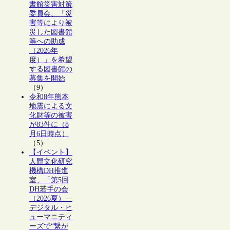
書館災害対策
委員会、「災
害等により被
災した図書館
等への助成
（2026年
度）」を希望
する図書館の
募集を開始
（9）
令和8年熊本
地震による文
化財等の被害
が83件に（8
月6日時点）
（5）
【イベント】
人間文化研究
機構DH推進
室、「第5回
DH若手の会
（2026夏）―
デジタル・ヒ
ューマニティ
ーズで“繋が