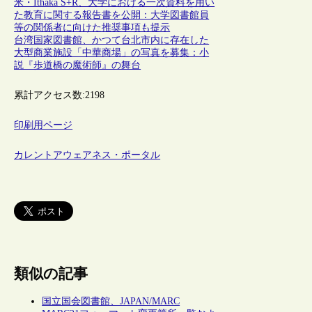
米・Ithaka S+R、大学における一次資料を用い
た教育に関する報告書を公開：大学図書館員
等の関係者に向けた推奨事項も提示
台湾国家図書館、かつて台北市内に存在した
大型商業施設「中華商場」の写真を募集：小
説『歩道橋の魔術師』の舞台
累計アクセス数:
2198
印刷用ページ
カレントアウェアネス・ポータル
類似の記事
国立国会図書館、JAPAN/MARC