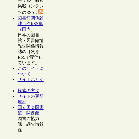
ータル 新規
掲載コンテン
ツのRSS：
図書館関係雑
誌目次RSS集
（国内）
日本の図書
館・図書館情
報学関係情報
誌の目次を
RSSで配信し
ています。
このサイトに
ついて
サイトポリシ
ー
検索の方法
サイトの更新
履歴
国立国会図書
館 関西館
図書館協力
課 調査情報
係