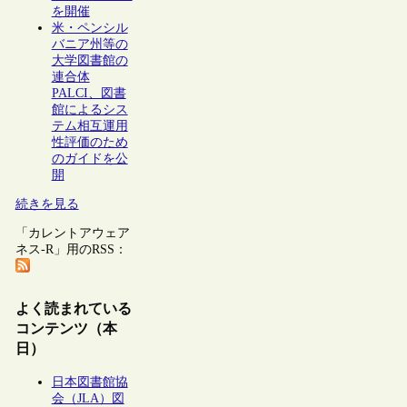
を開催
米・ペンシル
バニア州等の
大学図書館の
連合体
PALCI、図書
館によるシス
テム相互運用
性評価のため
のガイドを公
開
続きを見る
「カレントアウェア
ネス-R」用のRSS：
よく読まれている
コンテンツ（本
日）
日本図書館協
会（JLA）図