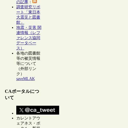
の記事
：
調査研究リポ
ート「東日本
大震災と図書
館」
地震・災害 関
連情報（レフ
ァレンス協同
データベー
ス）
各地の図書館
等の被災情報
等について
（外部リン
ク）
saveMLAK
CAポータルにつ
いて
カレントアウ
ェアネス・ポ