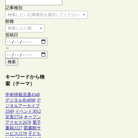
記事種別
検索したい記事種別を選択してください
館種
検索したい館種を選択してください
投稿日
～
検索
キーワードから検
索（テーマ）
学術情報流通
4348
デジタル化
4098
デ
ジタルアーカイブ
3349
イベント
3012
災害
2754
オープン
アクセス
2678
電子
書籍
2227
図書館サ
ービス
2178
子ども