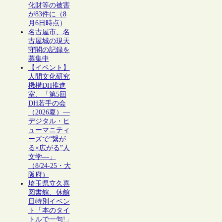
化財等の被害
が83件に（8
月6日時点）
名古屋市、名
古屋城の現天
守閣の記録を
募集中
【イベント】
人間文化研究
機構DH推進
室、「第5回
DH若手の会
（2026夏）―
デジタル・ヒ
ューマニティ
ーズで“繋が
る×広がる”人
文学―」
（8/24-25・大
阪府）
埼玉県立久喜
図書館、休館
日特別イベン
ト「本のタイ
トルで一句!」