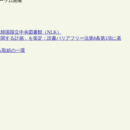
ォーラム開催
職
韓国国立中央図書館（NLK）
関する計画」を策定：読書バリアフリー法第8条第1項に基
る取組の一環