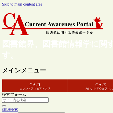
Skip to main content area
図書館界、図書館情報学に関
す。
メインメニュー
CA-R
CA-E
カレントアウェアネス-R
カレントアウェアネス
検索フォーム
詳細検索