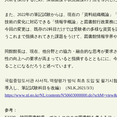
また、2022年の筆記試験からは、現在の「資料組織概論
技術の変化に対応できる「情報学概論」と図書館行政業務
今回の変更は、既存の2科目だけでは受験者の多様な資質を
うこれまで指摘されてきた課題をうけて、図書館情報学界
同館館長は、現在、他分野との協力・融合的な思考が要求
性の向上への要求が高まっていると指摘するとともにに、
ることになるだろうと述べています。
국립중앙도서관 사서직, 역량평가 방식 최초 도입 및 필
導入し、筆記試験科目を改編）（NLK,2021/3/3）
https://www.nl.go.kr/NL/contents/N50603000000.do?schM=vie
参考：