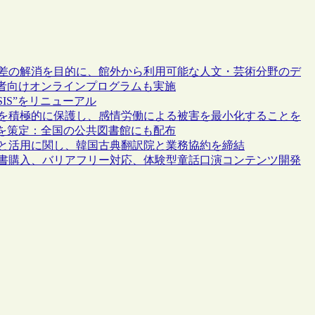
格差の解消を目的に、館外から利用可能な人文・芸術分野のデ
者向けオンラインプログラムも実施
IS”をリニューアル
員を積極的に保護し、感情労働による被害を最小化することを
を策定：全国の公共図書館にも配布
有と活用に関し、韓国古典翻訳院と業務協約を締結
：古書購入、バリアフリー対応、体験型童話口演コンテンツ開発