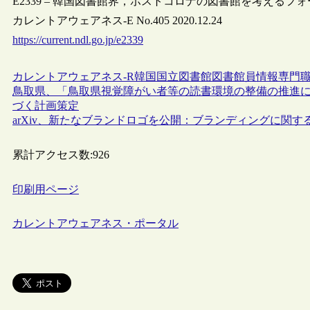
E2339 – 韓国図書館界，ポストコロナの図書館を考えるフ
カレントアウェアネス-E No.405 2020.12.24
https://current.ndl.go.jp/e2339
カレントアウェアネス-R
韓国
国立図書館
図書館員
情報専門
鳥取県、「鳥取県視覚障がい者等の読書環境の整備の推進に
づく計画策定
arXiv、新たなブランドロゴを公開：ブランディングに関す
累計アクセス数:
926
印刷用ページ
カレントアウェアネス・ポータル