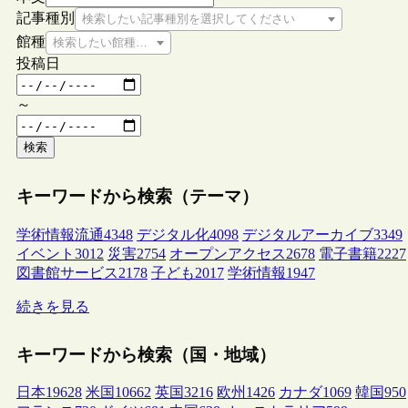
記事種別
検索したい記事種別を選択してください
館種
検索したい館種を選択してください
投稿日
～
検索
キーワードから検索（テーマ）
学術情報流通
4348
デジタル化
4098
デジタルアーカイブ
3349
イベント
3012
災害
2754
オープンアクセス
2678
電子書籍
2227
図書館サービス
2178
子ども
2017
学術情報
1947
続きを見る
キーワードから検索（国・地域）
日本
19628
米国
10662
英国
3216
欧州
1426
カナダ
1069
韓国
950