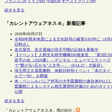
フランス
720
ドイツ
681
中国
638
オーストラリア
599
続きを見る
「カレントアウェアネス-R」新着記事
2026年08月07日
令和8年熊本地震による文化財等の被害が83件に（8月
日時点）
名古屋市、名古屋城の現天守閣の記録を募集中
【イベント】人間文化研究機構DH推進室、「第5回 D
若手の会（2026夏）―デジタル・ヒューマニティーズ
で“繋がる×広がる”人文学―」（8/24-25・大阪府）
埼玉県立久喜図書館、休館日特別イベント「本のタイ
ルで一句!」を開催
米・ペンシルバニア州等の大学図書館の連合体PALCI
図書館によるシステム相互運用性評価のためのガイド
公開
続きを見る
「カレントアウェアネス-R」用のRSS：