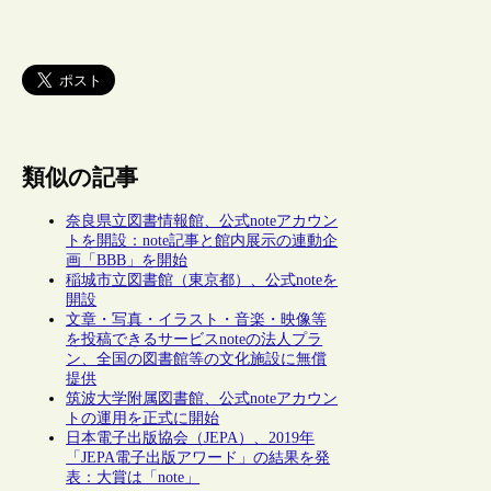
類似の記事
奈良県立図書情報館、公式noteアカウン
トを開設：note記事と館内展示の連動企
画「BBB」を開始
稲城市立図書館（東京都）、公式noteを
開設
文章・写真・イラスト・音楽・映像等
を投稿できるサービスnoteの法人プラ
ン、全国の図書館等の文化施設に無償
提供
筑波大学附属図書館、公式noteアカウン
トの運用を正式に開始
日本電子出版協会（JEPA）、2019年
「JEPA電子出版アワード」の結果を発
表：大賞は「note」