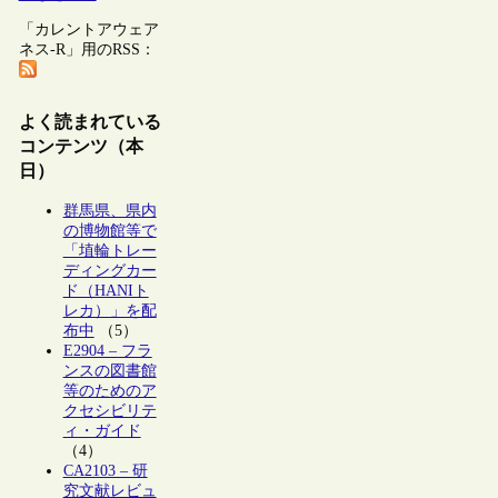
「カレントアウェア
ネス-R」用のRSS：
よく読まれている
コンテンツ（本
日）
群馬県、県内
の博物館等で
「埴輪トレー
ディングカー
ド（HANIト
レカ）」を配
布中
（5）
E2904 – フラ
ンスの図書館
等のためのア
クセシビリテ
ィ・ガイド
（4）
CA2103 – 研
究文献レビュ