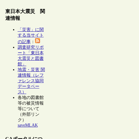
東日本大震災 関
連情報
「災害」に関
する当サイト
の記事
：
調査研究リポ
ート「東日本
大震災と図書
館」
地震・災害 関
連情報（レフ
ァレンス協同
データベー
ス）
各地の図書館
等の被災情報
等について
（外部リン
ク）
saveMLAK
CAポータルにつ