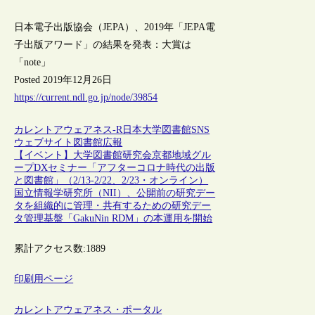
日本電子出版協会（JEPA）、2019年「JEPA電
子出版アワード」の結果を発表：大賞は
「note」
Posted 2019年12月26日
https://current.ndl.go.jp/node/39854
カレントアウェアネス-R
日本
大学図書館
SNS
ウェブサイト
図書館広報
【イベント】大学図書館研究会京都地域グル
ープDXセミナー「アフターコロナ時代の出版
と図書館」（2/13-2/22、2/23・オンライン）
国立情報学研究所（NII）、公開前の研究デー
タを組織的に管理・共有するための研究デー
タ管理基盤「GakuNin RDM」の本運用を開始
累計アクセス数:
1889
印刷用ページ
カレントアウェアネス・ポータル