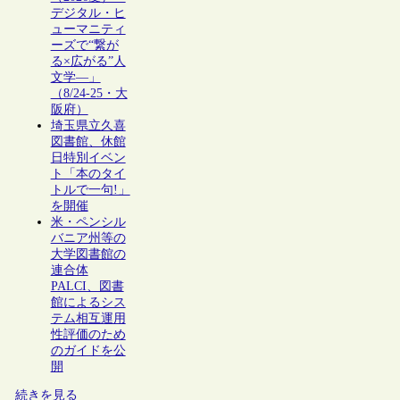
デジタル・ヒ
ューマニティ
ーズで“繋が
る×広がる”人
文学―」
（8/24-25・大
阪府）
埼玉県立久喜
図書館、休館
日特別イベン
ト「本のタイ
トルで一句!」
を開催
米・ペンシル
バニア州等の
大学図書館の
連合体
PALCI、図書
館によるシス
テム相互運用
性評価のため
のガイドを公
開
続きを見る