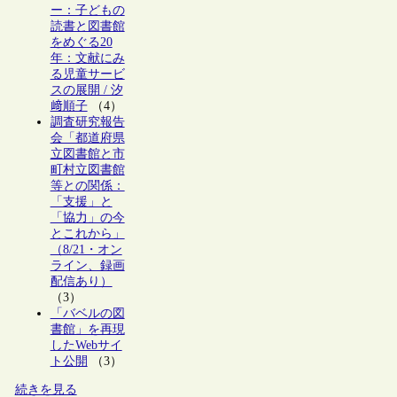
ー：子どもの
読書と図書館
をめぐる20
年：文献にみ
る児童サービ
スの展開 / 汐
﨑順子
（4）
調査研究報告
会「都道府県
立図書館と市
町村立図書館
等との関係：
「支援」と
「協力」の今
とこれから」
（8/21・オン
ライン、録画
配信あり）
（3）
「バベルの図
書館」を再現
したWebサイ
ト公開
（3）
続きを見る