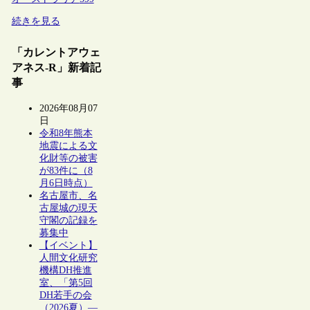
続きを見る
「カレントアウェ
アネス-R」新着記
事
2026年08月07
日
令和8年熊本
地震による文
化財等の被害
が83件に（8
月6日時点）
名古屋市、名
古屋城の現天
守閣の記録を
募集中
【イベント】
人間文化研究
機構DH推進
室、「第5回
DH若手の会
（2026夏）―