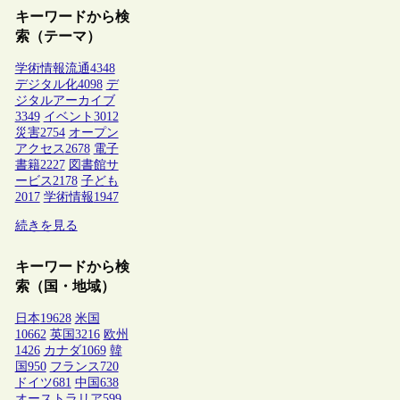
キーワードから検
索（テーマ）
学術情報流通
4348
デジタル化
4098
デ
ジタルアーカイブ
3349
イベント
3012
災害
2754
オープン
アクセス
2678
電子
書籍
2227
図書館サ
ービス
2178
子ども
2017
学術情報
1947
続きを見る
キーワードから検
索（国・地域）
日本
19628
米国
10662
英国
3216
欧州
1426
カナダ
1069
韓
国
950
フランス
720
ドイツ
681
中国
638
オーストラリア
599