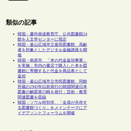
類似の記事
韓国・慶尚南道教育庁、公共図書館24
館を人文学センターに指定
韓国・釜山広域市立釜田図書館、高齢
者を対象としたデジタル金融講座を開
催
韓国・南原市、「本の代金返却事業」
を実施：市内の書店で購入した本を図
書館に寄贈すると代金を商品券として
返却
韓国・釜山広域市立市民図書館、同館
所蔵の1945年以前発行の韓国関連日本
図書の解題第15輯を発行：芸術・教育
関連図書を収録
韓国・ソウル特別市、「全員が共存す
る図書館づくり」をメインテーマにア
イデアソンとフォーラムを開催