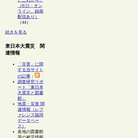
とこれから」
（8/21・オン
ライン、録画
配信あり）
（44）
続きを見る
東日本大震災 関
連情報
「災害」に関
する当サイト
の記事
：
調査研究リポ
ート「東日本
大震災と図書
館」
地震・災害 関
連情報（レフ
ァレンス協同
データベー
ス）
各地の図書館
等の被災情報