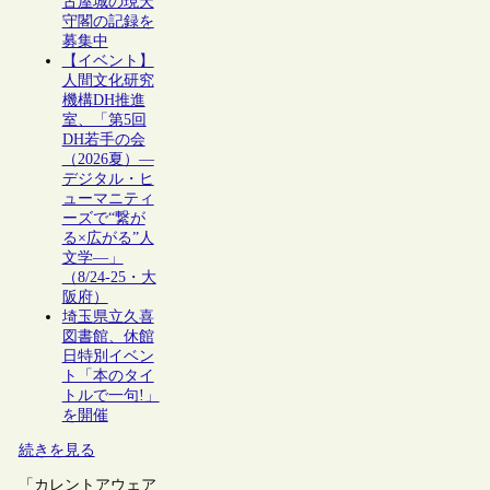
古屋城の現天
守閣の記録を
募集中
【イベント】
人間文化研究
機構DH推進
室、「第5回
DH若手の会
（2026夏）―
デジタル・ヒ
ューマニティ
ーズで“繋が
る×広がる”人
文学―」
（8/24-25・大
阪府）
埼玉県立久喜
図書館、休館
日特別イベン
ト「本のタイ
トルで一句!」
を開催
続きを見る
「カレントアウェア