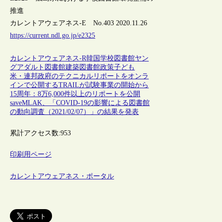
推進
カレントアウェアネス-E No.403 2020.11.26
https://current.ndl.go.jp/e2325
カレントアウェアネス-R
韓国
学校図書館
ヤン
グアダルト
図書館建築
図書館政策
子ども
米・連邦政府のテクニカルリポートをオンラ
インで公開するTRAILが試験事業の開始から
15周年：8万6,000件以上のリポートを公開
saveMLAK、「COVID-19の影響による図書館
の動向調査（2021/02/07）」の結果を発表
累計アクセス数:
953
印刷用ページ
カレントアウェアネス・ポータル