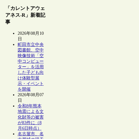
「カレントアウェ
アネス-R」新着記
事
2026年08月10
日
町田市立中央
図書館、空中
映像技術「空
中コンピュー
ター」を活用
した子ども向
け体験型展
示・イベント
を開催
2026年08月07
日
令和8年熊本
地震による文
化財等の被害
が83件に（8
月6日時点）
名古屋市、名