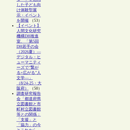
した子ども向
け体験型展
示・イベント
を開催
（53）
【イベント】
人間文化研究
機構DH推進
室、「第5回
DH若手の会
（2026夏）―
デジタル・ヒ
ューマニティ
ーズで“繋が
る×広がる”人
文学―」
（8/24-25・大
阪府）
（50）
調査研究報告
会「都道府県
立図書館と市
町村立図書館
等との関係：
「支援」と
「協力」の今