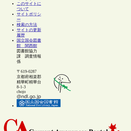
このサイトに
ついて
サイトポリシ
ー
検索の方法
サイトの更新
履歴
国立国会図書
館 関西館
図書館協力
課 調査情報
係
〒619-0287
京都府相楽郡
精華町精華台
8-1-3
chojo