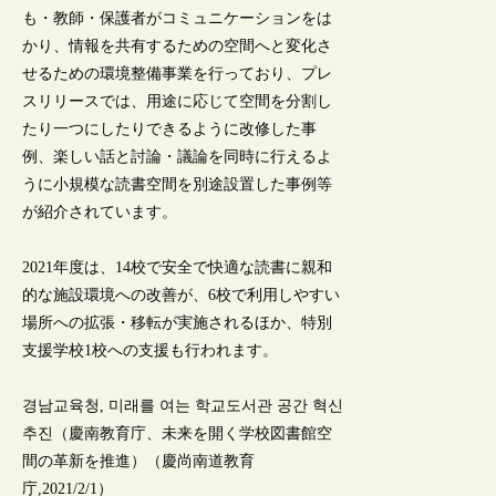
も・教師・保護者がコミュニケーションをは
かり、情報を共有するための空間へと変化さ
せるための環境整備事業を行っており、プレ
スリリースでは、用途に応じて空間を分割し
たり一つにしたりできるように改修した事
例、楽しい話と討論・議論を同時に行えるよ
うに小規模な読書空間を別途設置した事例等
が紹介されています。
2021年度は、14校で安全で快適な読書に親和
的な施設環境への改善が、6校で利用しやすい
場所への拡張・移転が実施されるほか、特別
支援学校1校への支援も行われます。
경남교육청, 미래를 여는 학교도서관 공간 혁신
추진（慶南教育庁、未来を開く学校図書館空
間の革新を推進）（慶尚南道教育
庁,2021/2/1）