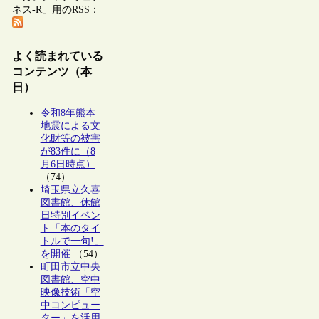
ネス-R」用のRSS：
よく読まれている
コンテンツ（本
日）
令和8年熊本
地震による文
化財等の被害
が83件に（8
月6日時点）
（74）
埼玉県立久喜
図書館、休館
日特別イベン
ト「本のタイ
トルで一句!」
を開催
（54）
町田市立中央
図書館、空中
映像技術「空
中コンピュー
ター」を活用