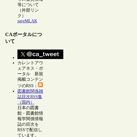
等について
（外部リン
ク）
saveMLAK
CAポータルにつ
いて
カレントアウ
ェアネス・ポ
ータル 新規
掲載コンテン
ツのRSS：
図書館関係雑
誌目次RSS集
（国内）
日本の図書
館・図書館情
報学関係情報
誌の目次を
RSSで配信し
ています。