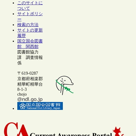
このサイトに
ついて
サイトポリシ
ー
検索の方法
サイトの更新
履歴
国立国会図書
館 関西館
図書館協力
課 調査情報
係
〒619-0287
京都府相楽郡
精華町精華台
8-1-3
chojo