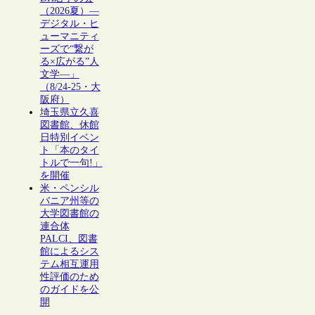
（2026夏）―
デジタル・ヒ
ューマニティ
ーズで“繋が
る×広がる”人
文学―」
（8/24-25・大
阪府）
埼玉県立久喜
図書館、休館
日特別イベン
ト「本のタイ
トルで一句!」
を開催
米・ペンシル
バニア州等の
大学図書館の
連合体
PALCI、図書
館によるシス
テム相互運用
性評価のため
のガイドを公
開