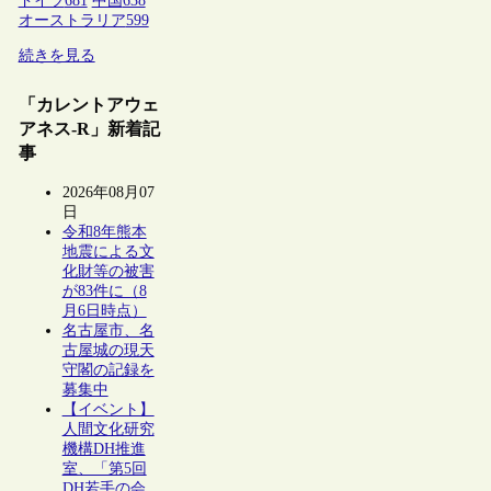
ドイツ
681
中国
638
オーストラリア
599
続きを見る
「カレントアウェ
アネス-R」新着記
事
2026年08月07
日
令和8年熊本
地震による文
化財等の被害
が83件に（8
月6日時点）
名古屋市、名
古屋城の現天
守閣の記録を
募集中
【イベント】
人間文化研究
機構DH推進
室、「第5回
DH若手の会