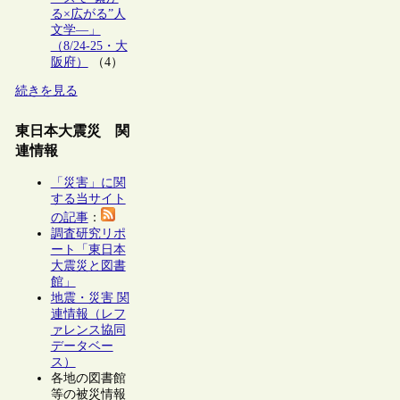
る×広がる”人
文学―」
（8/24-25・大
阪府）
（4）
続きを見る
東日本大震災 関
連情報
「災害」に関
する当サイト
の記事
：
調査研究リポ
ート「東日本
大震災と図書
館」
地震・災害 関
連情報（レフ
ァレンス協同
データベー
ス）
各地の図書館
等の被災情報