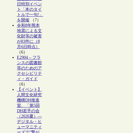
日特別イベン
ト「本のタイ
トルで一句!」
を開催
（7）
令和8年熊本
地震による文
化財等の被害
が83件に（8
月6日時点）
（6）
E2904 – フラ
ンスの図書館
等のためのア
クセシビリテ
ィ・ガイド
（6）
【イベント】
人間文化研究
機構DH推進
室、「第5回
DH若手の会
（2026夏）―
デジタル・ヒ
ューマニティ
ーズで“繋が