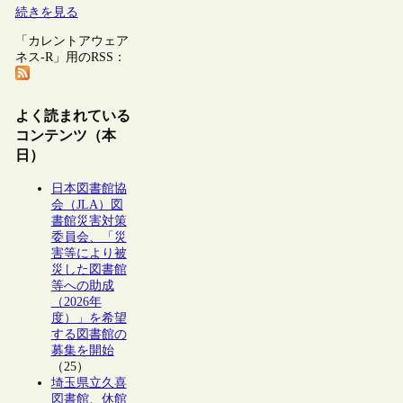
続きを見る
「カレントアウェア
ネス-R」用のRSS：
よく読まれている
コンテンツ（本
日）
日本図書館協
会（JLA）図
書館災害対策
委員会、「災
害等により被
災した図書館
等への助成
（2026年
度）」を希望
する図書館の
募集を開始
（25）
埼玉県立久喜
図書館、休館