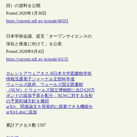
回）の資料を公開
Posted 2020年1月30日
https://current.ndl.go.jp/node/40101
日本学術会議、提言「オープンサイエンスの
深化と推進に向けて」を公表
Posted 2020年6月4日
https://current.ndl.go.jp/node/41135
カレントアウェアネス-R
日本
大学図書館
学術
情報流通
電子ジャーナル
文部科学省
ウェールズ政府、ウェールズ国立図書館
（NLW）とウェールズ国立博物館に合計620万
ポンドの追加予算を配分：NLWに対する当初
の予算削減方針を撤回
arXiv、関連論文を視覚的に探索できる機能を
arXivLabsに追加
累計アクセス数:
1597