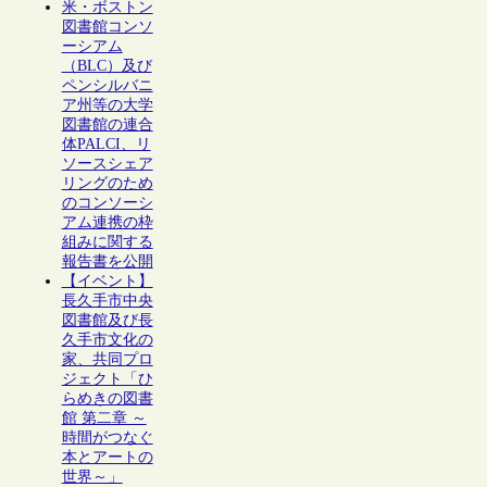
米・ボストン
図書館コンソ
ーシアム
（BLC）及び
ペンシルバニ
ア州等の大学
図書館の連合
体PALCI、リ
ソースシェア
リングのため
のコンソーシ
アム連携の枠
組みに関する
報告書を公開
【イベント】
長久手市中央
図書館及び長
久手市文化の
家、共同プロ
ジェクト「ひ
らめきの図書
館 第二章 ～
時間がつなぐ
本とアートの
世界～」