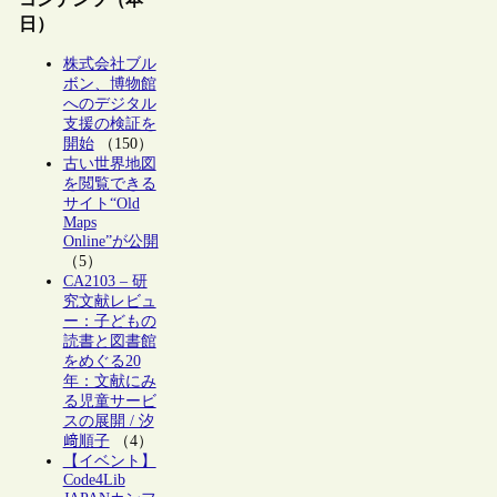
日）
株式会社ブル
ボン、博物館
へのデジタル
支援の検証を
開始
（150）
古い世界地図
を閲覧できる
サイト“Old
Maps
Online”が公開
（5）
CA2103 – 研
究文献レビュ
ー：子どもの
読書と図書館
をめぐる20
年：文献にみ
る児童サービ
スの展開 / 汐
﨑順子
（4）
【イベント】
Code4Lib