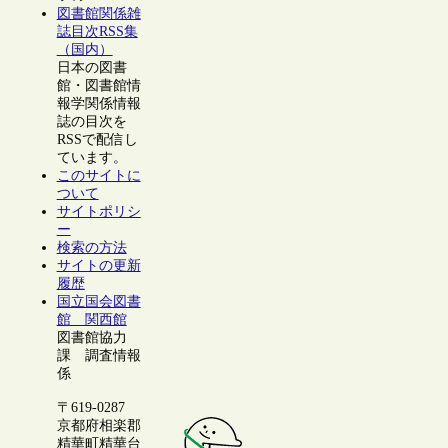
図書館関係雑
誌目次RSS集
（国内）
日本の図書
館・図書館情
報学関係情報
誌の目次を
RSSで配信し
ています。
このサイトに
ついて
サイトポリシ
ー
検索の方法
サイトの更新
履歴
国立国会図書
館 関西館
図書館協力
課 調査情報
係
〒619-0287
京都府相楽郡
精華町精華台