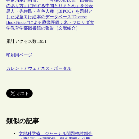
神奈川県川崎市、「『今後の市民館・図書館
のあり方』に関する中間とりまとめ」を公表
黒人・先住民・有色人種（BIPOC）を題材と
した児童向け絵本のデータベース“Diverse
BookFinder”による蔵書評価：米・フロリダ大
学教育学部図書館の報告（文献紹介）
累計アクセス数:
1951
印刷用ページ
カレントアウェアネス・ポータル
類似の記事
文部科学省、ジャーナル問題検討部会