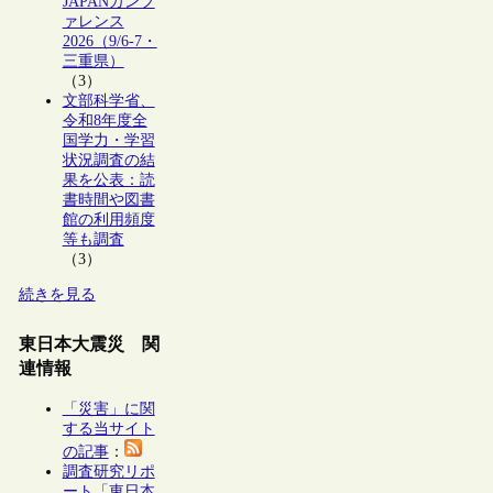
JAPANカンフ
ァレンス
2026（9/6-7・
三重県）
（3）
文部科学省、
令和8年度全
国学力・学習
状況調査の結
果を公表：読
書時間や図書
館の利用頻度
等も調査
（3）
続きを見る
東日本大震災 関
連情報
「災害」に関
する当サイト
の記事
：
調査研究リポ
ート「東日本