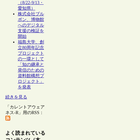
（8/22-9/13・
愛知県）
株式会社ブル
ボン、博物館
へのデジタル
支援の検証を
開始
福島大学、創
立80周年記念
プロジェクト
の一環として
「知の継承と
発信のための
資料館構想プ
ロジェクト」
を発表
続きを見る
「カレントアウェア
ネス-R」用のRSS：
よく読まれている
コンテンツ（本