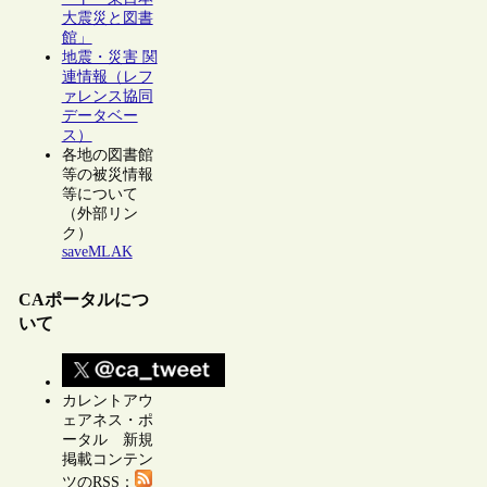
大震災と図書
館」
地震・災害 関
連情報（レフ
ァレンス協同
データベー
ス）
各地の図書館
等の被災情報
等について
（外部リン
ク）
saveMLAK
CAポータルにつ
いて
カレントアウ
ェアネス・ポ
ータル 新規
掲載コンテン
ツのRSS：