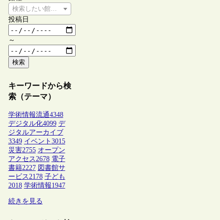
検索したい館種を選択してください
投稿日
～
検索
キーワードから検
索（テーマ）
学術情報流通
4348
デジタル化
4099
デ
ジタルアーカイブ
3349
イベント
3015
災害
2755
オープン
アクセス
2678
電子
書籍
2227
図書館サ
ービス
2178
子ども
2018
学術情報
1947
続きを見る