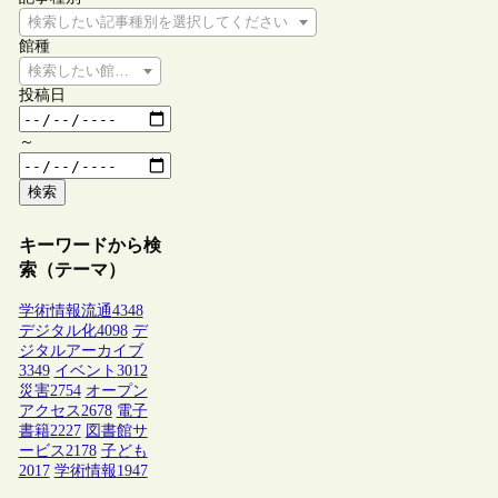
検索したい記事種別を選択してください
館種
検索したい館種を選択してください
投稿日
～
検索
キーワードから検
索（テーマ）
学術情報流通
4348
デジタル化
4098
デ
ジタルアーカイブ
3349
イベント
3012
災害
2754
オープン
アクセス
2678
電子
書籍
2227
図書館サ
ービス
2178
子ども
2017
学術情報
1947