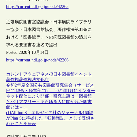
https://current.ndl.go.jp/node/42265
近畿病院図書室協議会・日本病院ライブラリ
ー協会・日本図書館協会、著作権法第31条に
おける「図書館等」への病院図書館の追加を
求める要望書を連名で提出
Posted 2020年10月14日
https://current.ndl.go.jp/node/42266
カレントアウェアネス-R
日本
図書館
イベント
著作権
著作権法
文化庁
令和2年度全国公共図書館研究集会（サービス
部門 総合・経営部門）、2021年1月にインター
ネット配信により開催：研究主題は「図書館
とバリアフリー－あらゆる人に開かれた図書
館とは－」
cOAlition S、エルゼビア社のジャーナル160誌
がPlan Sに準拠した「転換雑誌」として登録さ
れたことを発表
累計アクセス数:
1560