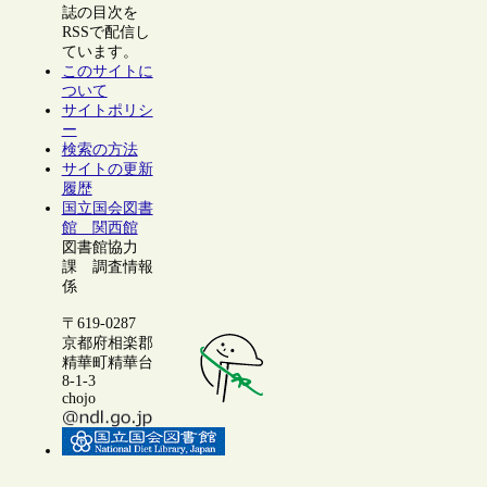
誌の目次を
RSSで配信し
ています。
このサイトに
ついて
サイトポリシ
ー
検索の方法
サイトの更新
履歴
国立国会図書
館 関西館
図書館協力
課 調査情報
係
〒619-0287
京都府相楽郡
精華町精華台
8-1-3
chojo