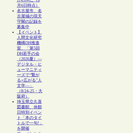
が83件に（8
月6日時点）
名古屋市、名
古屋城の現天
守閣の記録を
募集中
【イベント】
人間文化研究
機構DH推進
室、「第5回
DH若手の会
（2026夏）―
デジタル・ヒ
ューマニティ
ーズで“繋が
る×広がる”人
文学―」
（8/24-25・大
阪府）
埼玉県立久喜
図書館、休館
日特別イベン
ト「本のタイ
トルで一句!」
を開催