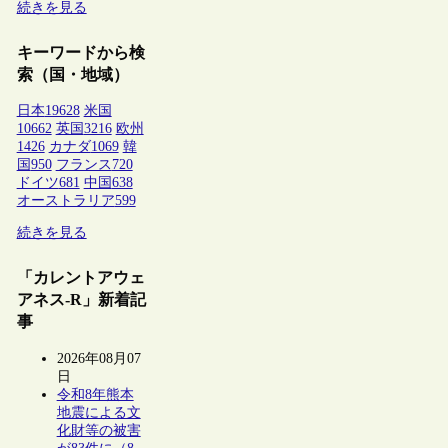
続きを見る
キーワードから検
索（国・地域）
日本
19628
米国
10662
英国
3216
欧州
1426
カナダ
1069
韓
国
950
フランス
720
ドイツ
681
中国
638
オーストラリア
599
続きを見る
「カレントアウェ
アネス-R」新着記
事
2026年08月07
日
令和8年熊本
地震による文
化財等の被害