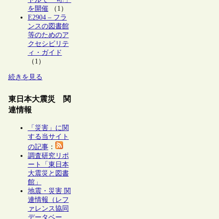
を開催
（1）
E2904 – フラ
ンスの図書館
等のためのア
クセシビリテ
ィ・ガイド
（1）
続きを見る
東日本大震災 関
連情報
「災害」に関
する当サイト
の記事
：
調査研究リポ
ート「東日本
大震災と図書
館」
地震・災害 関
連情報（レフ
ァレンス協同
データベー