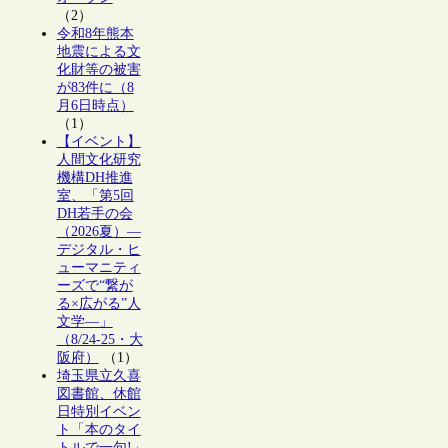
（2）
令和8年熊本
地震による文
化財等の被害
が83件に（8
月6日時点）
（1）
【イベント】
人間文化研究
機構DH推進
室、「第5回
DH若手の会
（2026夏）―
デジタル・ヒ
ューマニティ
ーズで“繋が
る×広がる”人
文学―」
（8/24-25・大
阪府）
（1）
埼玉県立久喜
図書館、休館
日特別イベン
ト「本のタイ
トルで一句!」