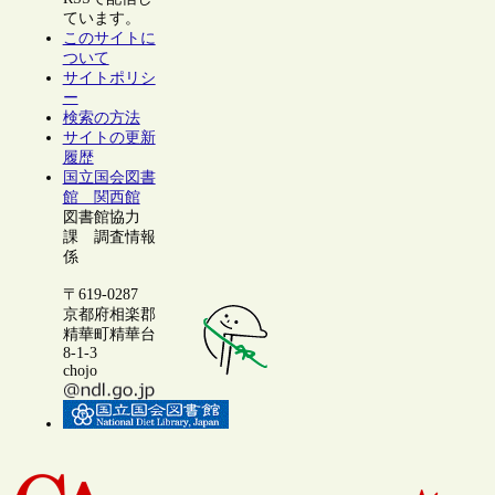
ています。
このサイトに
ついて
サイトポリシ
ー
検索の方法
サイトの更新
履歴
国立国会図書
館 関西館
図書館協力
課 調査情報
係
〒619-0287
京都府相楽郡
精華町精華台
8-1-3
chojo