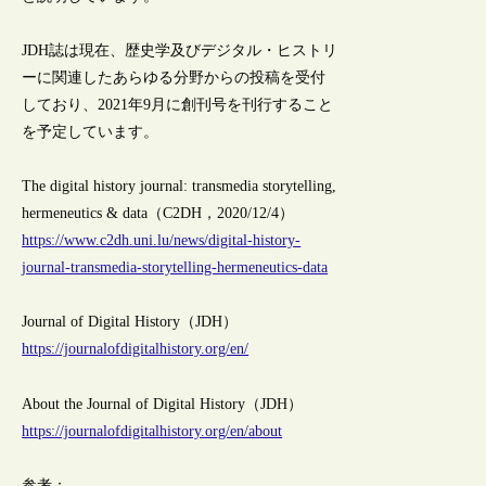
JDH誌は現在、歴史学及びデジタル・ヒストリ
ーに関連したあらゆる分野からの投稿を受付
しており、2021年9月に創刊号を刊行すること
を予定しています。
The digital history journal: transmedia storytelling,
hermeneutics & data（C2DH，2020/12/4）
https://www.c2dh.uni.lu/news/digital-history-
journal-transmedia-storytelling-hermeneutics-data
Journal of Digital History（JDH）
https://journalofdigitalhistory.org/en/
About the Journal of Digital History（JDH）
https://journalofdigitalhistory.org/en/about
参考：