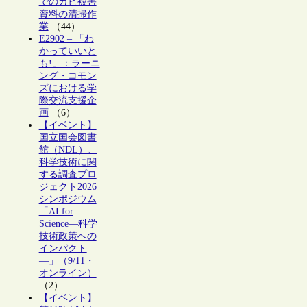
でのカビ被害
資料の清掃作
業
（44）
E2902 – 「わ
かっていいと
も!」：ラーニ
ング・コモン
ズにおける学
際交流支援企
画
（6）
【イベント】
国立国会図書
館（NDL）、
科学技術に関
する調査プロ
ジェクト2026
シンポジウム
「AI for
Science―科学
技術政策への
インパクト
―」（9/11・
オンライン）
（2）
【イベント】