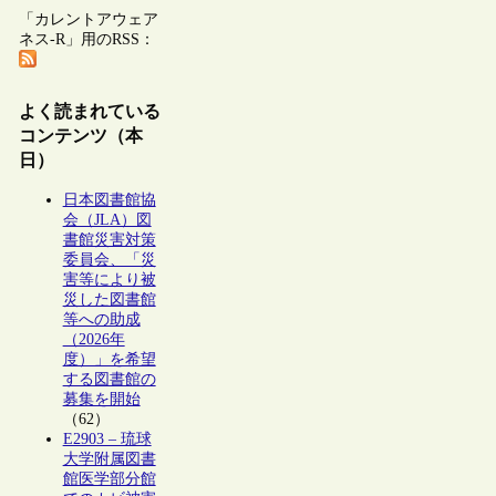
「カレントアウェア
ネス-R」用のRSS：
よく読まれている
コンテンツ（本
日）
日本図書館協
会（JLA）図
書館災害対策
委員会、「災
害等により被
災した図書館
等への助成
（2026年
度）」を希望
する図書館の
募集を開始
（62）
E2903 – 琉球
大学附属図書
館医学部分館