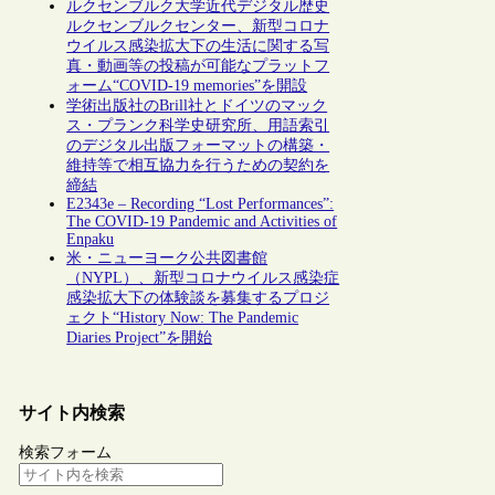
ルクセンブルク大学近代デジタル歴史
ルクセンブルクセンター、新型コロナ
ウイルス感染拡大下の生活に関する写
真・動画等の投稿が可能なプラットフ
ォーム“COVID-19 memories”を開設
学術出版社のBrill社とドイツのマック
ス・プランク科学史研究所、用語索引
のデジタル出版フォーマットの構築・
維持等で相互協力を行うための契約を
締結
E2343e – Recording “Lost Performances”:
The COVID-19 Pandemic and Activities of
Enpaku
米・ニューヨーク公共図書館
（NYPL）、新型コロナウイルス感染症
感染拡大下の体験談を募集するプロジ
ェクト“History Now: The Pandemic
Diaries Project”を開始
サイト内検索
検索フォーム