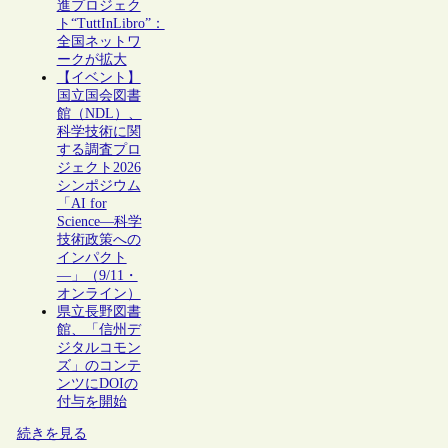
進プロジェク
ト“TuttInLibro”：
全国ネットワ
ークが拡大
【イベント】
国立国会図書
館（NDL）、
科学技術に関
する調査プロ
ジェクト2026
シンポジウム
「AI for
Science―科学
技術政策への
インパクト
―」（9/11・
オンライン）
県立長野図書
館、「信州デ
ジタルコモン
ズ」のコンテ
ンツにDOIの
付与を開始
続きを見る