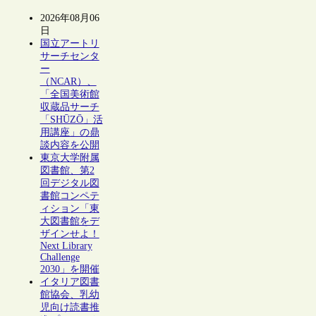
2026年08月06
日
国立アートリ
サーチセンタ
ー
（NCAR）、
「全国美術館
収蔵品サーチ
「SHŪZŌ」活
用講座」の鼎
談内容を公開
東京大学附属
図書館、第2
回デジタル図
書館コンペテ
ィション「東
大図書館をデ
ザインせよ！
Next Library
Challenge
2030」を開催
イタリア図書
館協会、乳幼
児向け読書推