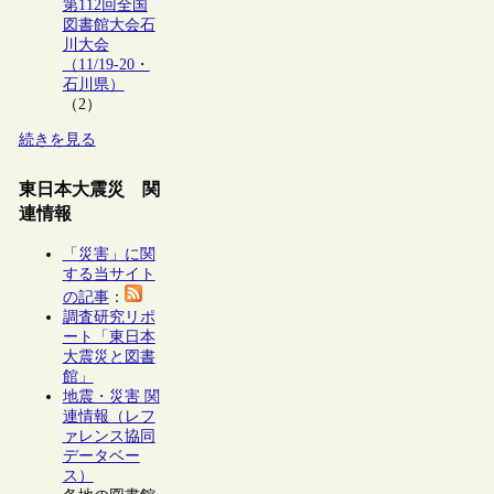
第112回全国
図書館大会石
川大会
（11/19-20・
石川県）
（2）
続きを見る
東日本大震災 関
連情報
「災害」に関
する当サイト
の記事
：
調査研究リポ
ート「東日本
大震災と図書
館」
地震・災害 関
連情報（レフ
ァレンス協同
データベー
ス）