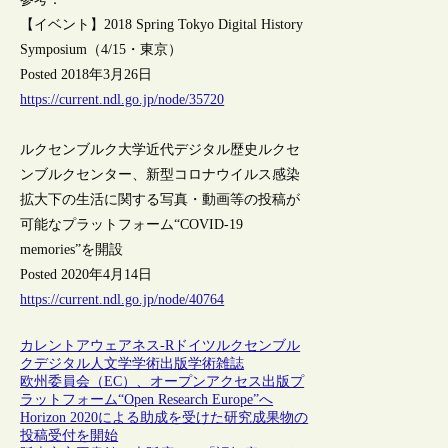
【イベント】2018 Spring Tokyo Digital History
Symposium（4/15・東京）
Posted 2018年3月26日
https://current.ndl.go.jp/node/35720
ルクセンブルク大学近代デジタル歴史ルクセ
ンブルクセンター、新型コロナウイルス感染
拡大下の生活に関する写真・動画等の投稿が
可能なプラットフォーム“COVID-19
memories”を開設
Posted 2020年4月14日
https://current.ndl.go.jp/node/40764
カレントアウェアネス-R
ドイツ
ルクセンブル
ク
デジタル人文学
学術出版
学術雑誌
欧州委員会（EC）、オープンアクセス出版プ
ラットフォーム“Open Research Europe”へ
Horizon 2020による助成を受けた研究成果物の
投稿受付を開始