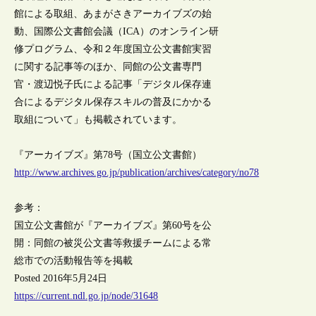
館による取組、あまがさきアーカイブズの始
動、国際公文書館会議（ICA）のオンライン研
修プログラム、令和２年度国立公文書館実習
に関する記事等のほか、同館の公文書専門
官・渡辺悦子氏による記事「デジタル保存連
合によるデジタル保存スキルの普及にかかる
取組について」も掲載されています。
『アーカイブズ』第78号（国立公文書館）
http://www.archives.go.jp/publication/archives/category/no78
参考：
国立公文書館が『アーカイブズ』第60号を公
開：同館の被災公文書等救援チームによる常
総市での活動報告等を掲載
Posted 2016年5月24日
https://current.ndl.go.jp/node/31648