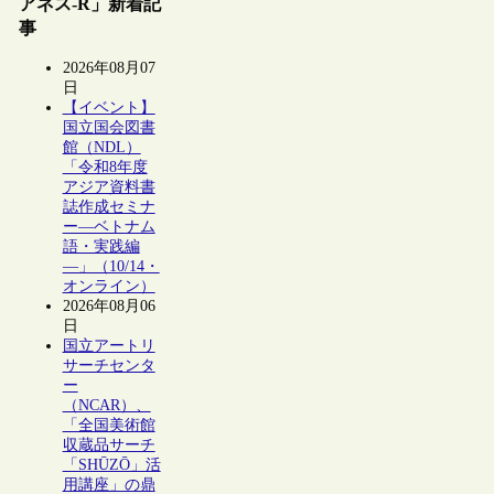
アネス-R」新着記
事
2026年08月07
日
【イベント】
国立国会図書
館（NDL）
「令和8年度
アジア資料書
誌作成セミナ
ー―ベトナム
語・実践編
―」（10/14・
オンライン）
2026年08月06
日
国立アートリ
サーチセンタ
ー
（NCAR）、
「全国美術館
収蔵品サーチ
「SHŪZŌ」活
用講座」の鼎