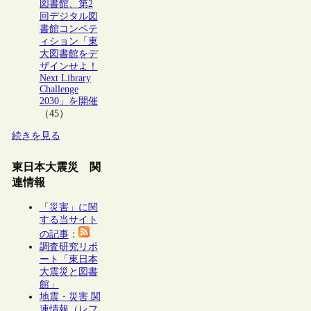
図書館、第2
回デジタル図
書館コンペテ
ィション「東
大図書館をデ
ザインせよ！
Next Library
Challenge
2030」を開催
（45）
続きを見る
東日本大震災 関
連情報
「災害」に関
する当サイト
の記事
：
調査研究リポ
ート「東日本
大震災と図書
館」
地震・災害 関
連情報（レフ