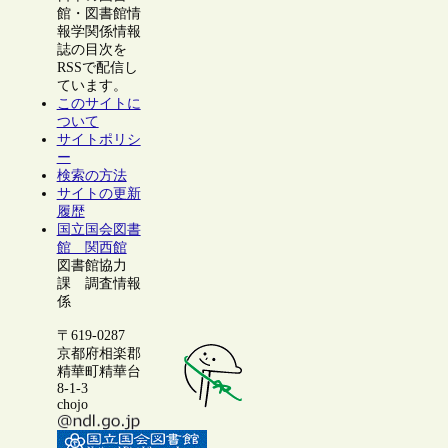
館・図書館情
報学関係情報
誌の目次を
RSSで配信し
ています。
このサイトに
ついて
サイトポリシ
ー
検索の方法
サイトの更新
履歴
国立国会図書
館 関西館
図書館協力
課 調査情報
係
〒619-0287
京都府相楽郡
精華町精華台
8-1-3
chojo