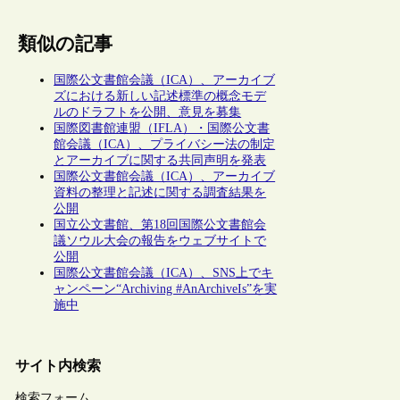
類似の記事
国際公文書館会議（ICA）、アーカイブ
ズにおける新しい記述標準の概念モデ
ルのドラフトを公開、意見を募集
国際図書館連盟（IFLA）・国際公文書
館会議（ICA）、プライバシー法の制定
とアーカイブに関する共同声明を発表
国際公文書館会議（ICA）、アーカイブ
資料の整理と記述に関する調査結果を
公開
国立公文書館、第18回国際公文書館会
議ソウル大会の報告をウェブサイトで
公開
国際公文書館会議（ICA）、SNS上でキ
ャンペーン“Archiving #AnArchiveIs”を実
施中
サイト内検索
検索フォーム