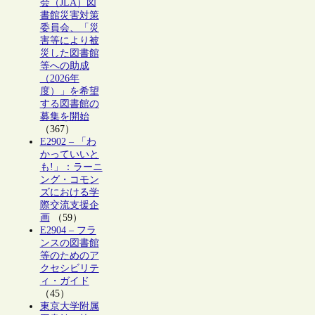
会（JLA）図
書館災害対策
委員会、「災
害等により被
災した図書館
等への助成
（2026年
度）」を希望
する図書館の
募集を開始
（367）
E2902 – 「わ
かっていいと
も!」：ラーニ
ング・コモン
ズにおける学
際交流支援企
画
（59）
E2904 – フラ
ンスの図書館
等のためのア
クセシビリテ
ィ・ガイド
（45）
東京大学附属