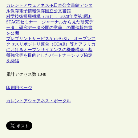
カレントアウェアネス-R
日本
公文書館
デジタ
ル保存
電子情報保存
国立公文書館
科学技術振興機構（JST）、2020年度第1回J-
STAGEセミナー「ジャーナルから見た研究デ
ータ：研究データ公開の意義」の開催報告書
を公開
プレプリントサービスAfricArXiv、オープンア
クセスリポジトリ連合（COAR）等とアフリカ
におけるオープンサイエンスの機能構築・基
盤強化等を目的としたパートナーシップ協定
を締結
累計アクセス数:
1048
印刷用ページ
カレントアウェアネス・ポータル