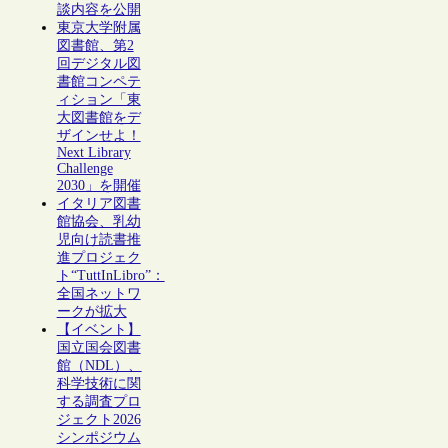
談内容を公開
東京大学附属
図書館、第2
回デジタル図
書館コンペテ
ィション「東
大図書館をデ
ザインせよ！
Next Library
Challenge
2030」を開催
イタリア図書
館協会、乳幼
児向け読書推
進プロジェク
ト“TuttInLibro”：
全国ネットワ
ークが拡大
【イベント】
国立国会図書
館（NDL）、
科学技術に関
する調査プロ
ジェクト2026
シンポジウム