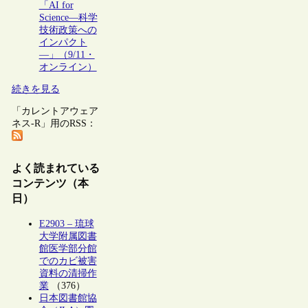
「AI for
Science―科学
技術政策への
インパクト
―」（9/11・
オンライン）
続きを見る
「カレントアウェア
ネス-R」用のRSS：
よく読まれている
コンテンツ（本
日）
E2903 – 琉球
大学附属図書
館医学部分館
でのカビ被害
資料の清掃作
業
（376）
日本図書館協