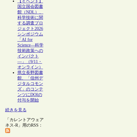
【イベント】
国立国会図書
館（NDL）、
科学技術に関
する調査プロ
ジェクト2026
シンポジウム
「AI for
Science―科学
技術政策への
インパクト
―」（9/11・
オンライン）
県立長野図書
館、「信州デ
ジタルコモン
ズ」のコンテ
ンツにDOIの
付与を開始
続きを見る
「カレントアウェア
ネス-R」用のRSS：