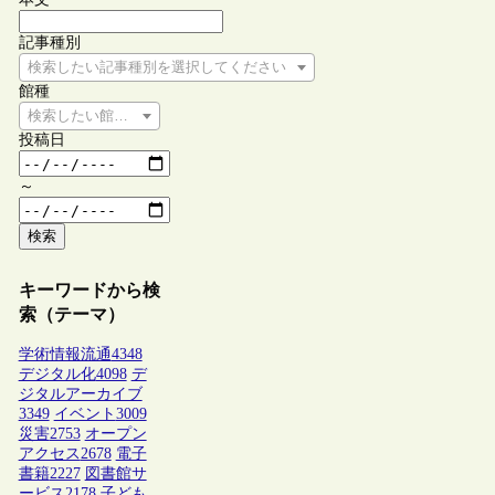
記事種別
検索したい記事種別を選択してください
館種
検索したい館種を選択してください
投稿日
～
検索
キーワードから検
索（テーマ）
学術情報流通
4348
デジタル化
4098
デ
ジタルアーカイブ
3349
イベント
3009
災害
2753
オープン
アクセス
2678
電子
書籍
2227
図書館サ
ービス
2178
子ども