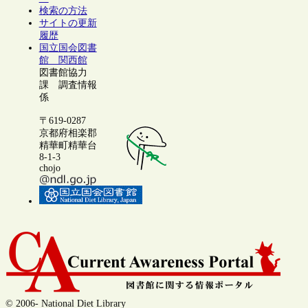
検索の方法
サイトの更新
履歴
国立国会図書
館 関西館
図書館協力
課 調査情報
係
〒619-0287
京都府相楽郡
精華町精華台
8-1-3
chojo
© 2006- National Diet Library