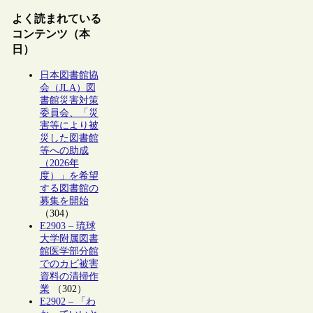
よく読まれている
コンテンツ（本
日）
日本図書館協
会（JLA）図
書館災害対策
委員会、「災
害等により被
災した図書館
等への助成
（2026年
度）」を希望
する図書館の
募集を開始
（304）
E2903 – 琉球
大学附属図書
館医学部分館
でのカビ被害
資料の清掃作
業
（302）
E2902 – 「わ