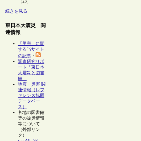
（23）
続きを見る
東日本大震災 関
連情報
「災害」に関
する当サイト
の記事
：
調査研究リポ
ート「東日本
大震災と図書
館」
地震・災害 関
連情報（レフ
ァレンス協同
データベー
ス）
各地の図書館
等の被災情報
等について
（外部リン
ク）
saveMLAK