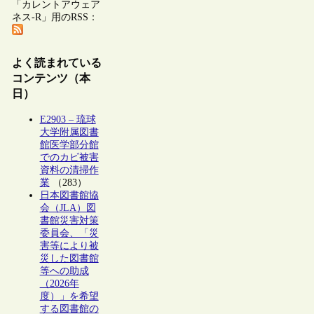
「カレントアウェア
ネス-R」用のRSS：
よく読まれている
コンテンツ（本
日）
E2903 – 琉球
大学附属図書
館医学部分館
でのカビ被害
資料の清掃作
業
（283）
日本図書館協
会（JLA）図
書館災害対策
委員会、「災
害等により被
災した図書館
等への助成
（2026年
度）」を希望
する図書館の