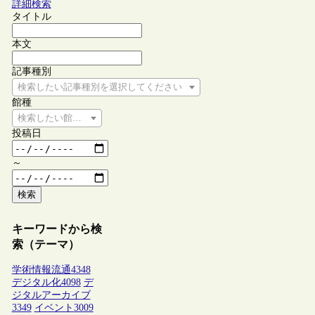
詳細検索
タイトル
本文
記事種別
検索したい記事種別を選択してください
館種
検索したい館種を選択してください
投稿日
～
検索
キーワードから検
索（テーマ）
学術情報流通
4348
デジタル化
4098
デ
ジタルアーカイブ
3349
イベント
3009