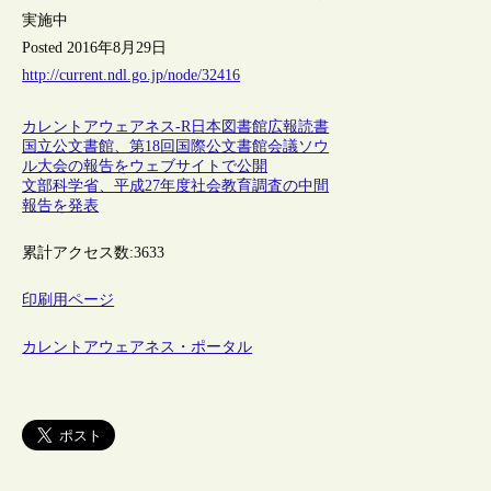
実施中
Posted 2016年8月29日
http://current.ndl.go.jp/node/32416
カレントアウェアネス-R
日本
図書館
広報
読書
国立公文書館、第18回国際公文書館会議ソウ
ル大会の報告をウェブサイトで公開
文部科学省、平成27年度社会教育調査の中間
報告を発表
累計アクセス数:
3633
印刷用ページ
カレントアウェアネス・ポータル