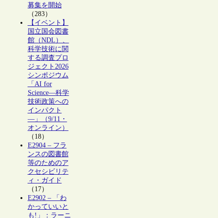
募集を開始
（283）
【イベント】
国立国会図書
館（NDL）、
科学技術に関
する調査プロ
ジェクト2026
シンポジウム
「AI for
Science―科学
技術政策への
インパクト
―」（9/11・
オンライン）
（18）
E2904 – フラ
ンスの図書館
等のためのア
クセシビリテ
ィ・ガイド
（17）
E2902 – 「わ
かっていいと
も!」：ラーニ