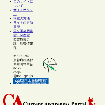
このサイトに
ついて
サイトポリシ
ー
検索の方法
サイトの更新
履歴
国立国会図書
館 関西館
図書館協力
課 調査情報
係
〒619-0287
京都府相楽郡
精華町精華台
8-1-3
chojo