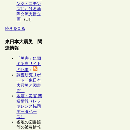
ング・コモン
ズにおける学
際交流支援企
画
（14）
続きを見る
東日本大震災 関
連情報
「災害」に関
する当サイト
の記事
：
調査研究リポ
ート「東日本
大震災と図書
館」
地震・災害 関
連情報（レフ
ァレンス協同
データベー
ス）
各地の図書館
等の被災情報