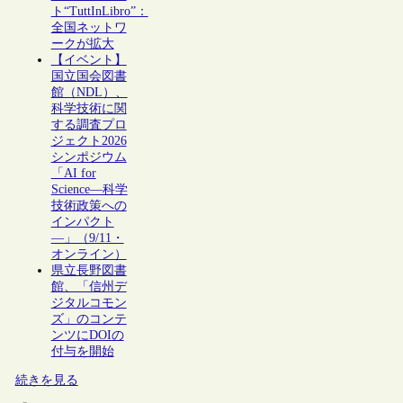
ト“TuttInLibro”：
全国ネットワ
ークが拡大
【イベント】
国立国会図書
館（NDL）、
科学技術に関
する調査プロ
ジェクト2026
シンポジウム
「AI for
Science―科学
技術政策への
インパクト
―」（9/11・
オンライン）
県立長野図書
館、「信州デ
ジタルコモン
ズ」のコンテ
ンツにDOIの
付与を開始
続きを見る