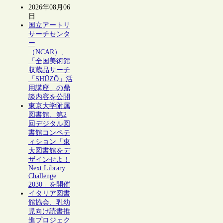
2026年08月06
日
国立アートリ
サーチセンタ
ー
（NCAR）、
「全国美術館
収蔵品サーチ
「SHŪZŌ」活
用講座」の鼎
談内容を公開
東京大学附属
図書館、第2
回デジタル図
書館コンペテ
ィション「東
大図書館をデ
ザインせよ！
Next Library
Challenge
2030」を開催
イタリア図書
館協会、乳幼
児向け読書推
進プロジェク