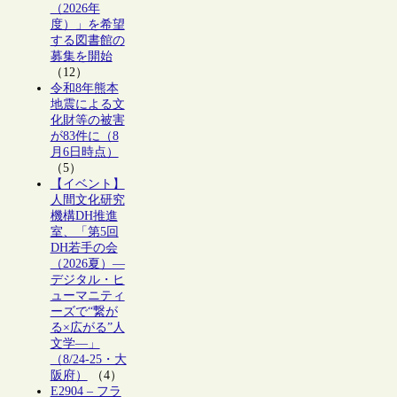
（2026年
度）」を希望
する図書館の
募集を開始
（12）
令和8年熊本
地震による文
化財等の被害
が83件に（8
月6日時点）
（5）
【イベント】
人間文化研究
機構DH推進
室、「第5回
DH若手の会
（2026夏）―
デジタル・ヒ
ューマニティ
ーズで“繋が
る×広がる”人
文学―」
（8/24-25・大
阪府）
（4）
E2904 – フラ