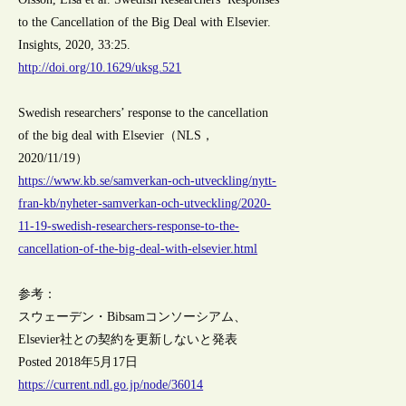
to the Cancellation of the Big Deal with Elsevier.
Insights, 2020, 33:25.
http://doi.org/10.1629/uksg.521
Swedish researchers’ response to the cancellation
of the big deal with Elsevier（NLS，
2020/11/19）
https://www.kb.se/samverkan-och-utveckling/nytt-
fran-kb/nyheter-samverkan-och-utveckling/2020-
11-19-swedish-researchers-response-to-the-
cancellation-of-the-big-deal-with-elsevier.html
参考：
スウェーデン・Bibsamコンソーシアム、
Elsevier社との契約を更新しないと発表
Posted 2018年5月17日
https://current.ndl.go.jp/node/36014