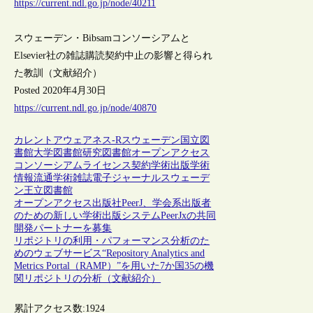
https://current.ndl.go.jp/node/40211
スウェーデン・Bibsamコンソーシアムと
Elsevier社の雑誌購読契約中止の影響と得られ
た教訓（文献紹介）
Posted 2020年4月30日
https://current.ndl.go.jp/node/40870
カレントアウェアネス-R
スウェーデン
国立図
書館
大学図書館
研究図書館
オープンアクセス
コンソーシアム
ライセンス契約
学術出版
学術
情報流通
学術雑誌
電子ジャーナル
スウェーデ
ン王立図書館
オープンアクセス出版社PeerJ、学会系出版者
のための新しい学術出版システムPeerJxの共同
開発パートナーを募集
リポジトリの利用・パフォーマンス分析のた
めのウェブサービス“Repository Analytics and
Metrics Portal（RAMP）”を用いた7か国35の機
関リポジトリの分析（文献紹介）
累計アクセス数:
1924