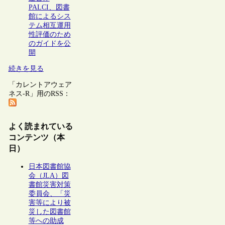
PALCI、図書
館によるシス
テム相互運用
性評価のため
のガイドを公
開
続きを見る
「カレントアウェア
ネス-R」用のRSS：
よく読まれている
コンテンツ（本
日）
日本図書館協
会（JLA）図
書館災害対策
委員会、「災
害等により被
災した図書館
等への助成