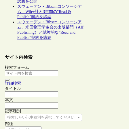
訳版を公開
スウェーデン・Bibsamコンソーシア
ム、Wiley社と3年間の“Read &
Publish”契約を締結
スウェーデン・Bibsamコンソーシア
ム、米国物理学協会の出版部門（AIP
Publishing）と試験的な“Read and
Publish”契約を締結
サイト内検索
検索フォーム
詳細検索
タイトル
本文
記事種別
検索したい記事種別を選択してください
館種