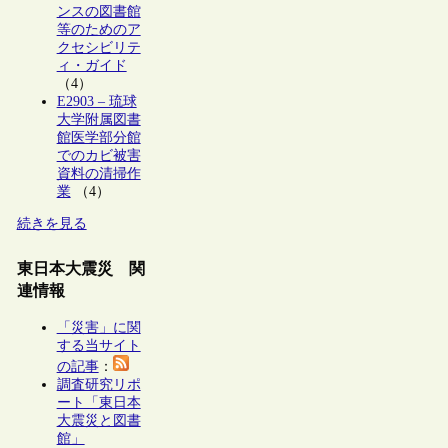
ンスの図書館
等のためのア
クセシビリテ
ィ・ガイド
（4）
E2903 – 琉球
大学附属図書
館医学部分館
でのカビ被害
資料の清掃作
業
（4）
続きを見る
東日本大震災 関
連情報
「災害」に関
する当サイト
の記事
：
調査研究リポ
ート「東日本
大震災と図書
館」