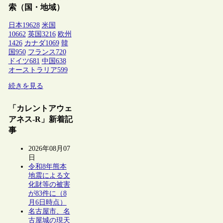
索（国・地域）
日本
19628
米国
10662
英国
3216
欧州
1426
カナダ
1069
韓
国
950
フランス
720
ドイツ
681
中国
638
オーストラリア
599
続きを見る
「カレントアウェ
アネス-R」新着記
事
2026年08月07
日
令和8年熊本
地震による文
化財等の被害
が83件に（8
月6日時点）
名古屋市、名
古屋城の現天