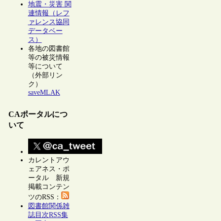
地震・災害 関
連情報（レフ
ァレンス協同
データベー
ス）
各地の図書館
等の被災情報
等について
（外部リン
ク）
saveMLAK
CAポータルにつ
いて
カレントアウ
ェアネス・ポ
ータル 新規
掲載コンテン
ツのRSS：
図書館関係雑
誌目次RSS集