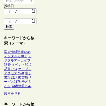
検索したい館種を選択してください
投稿日
～
検索
キーワードから検
索（テーマ）
学術情報流通
4348
デジタル化
4098
デ
ジタルアーカイブ
3349
イベント
3012
災害
2754
オープン
アクセス
2678
電子
書籍
2227
図書館サ
ービス
2178
子ども
2017
学術情報
1947
続きを見る
キーワードから検