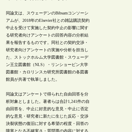
同論文は、スウェーデンのBibsamコンソーシ
アムが、2018年のElsevier社との雑誌購読契約
中止を受けて実施した契約中止の影響に関す
る研究者向けアンケートの回答内容の分析結
果を報告するものです。同社との契約交渉・
研究者向けアンケートの実施や分析を担当し
た、ストックホルム大学図書館・スウェーデ
ン王立図書館（NLS）・リンショーピン大学
図書館・カロリンスカ研究所図書館の各図書
館員が共著で執筆しました。
同論文はアンケートで得られた自由回答を分
析対象としました。著者らは合計1,241件の自
由回答を、中止に好意的な意見・中止に否定
的な意見・研究者に新たに生じた反応・交渉
決裂状態の復旧に対する希望の程度・回答の
障害となる不確実さ・質問票の内容に対する