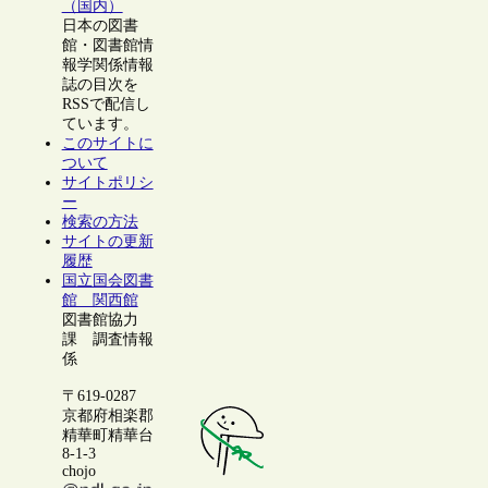
（国内）
日本の図書
館・図書館情
報学関係情報
誌の目次を
RSSで配信し
ています。
このサイトに
ついて
サイトポリシ
ー
検索の方法
サイトの更新
履歴
国立国会図書
館 関西館
図書館協力
課 調査情報
係
〒619-0287
京都府相楽郡
精華町精華台
8-1-3
chojo