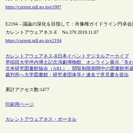
https://current.ndl.go.jp/e1997
E2194 – 議論の深化を目指して：肖像権ガイドライン円卓
カレントアウェアネス-E No.379 2019.11.07
https://current.ndl.go.jp/e2194
カレントアウェアネス-R
日本
イベント
デジタルアーカイブ
早稲田大学坪内博士記念演劇博物館、オンライン展示「失
北米研究図書館協会（ARL）、閲覧制限期間中の図書館所
裁判所へ大学図書館・研究者団体等と連名で意見書を提出
累計アクセス数:
1477
印刷用ページ
カレントアウェアネス・ポータル