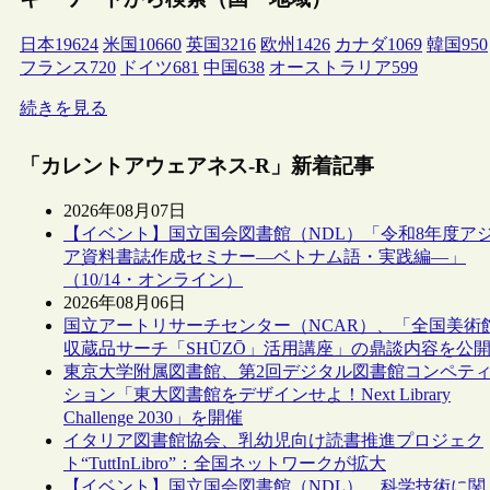
日本
19624
米国
10660
英国
3216
欧州
1426
カナダ
1069
韓国
950
フランス
720
ドイツ
681
中国
638
オーストラリア
599
続きを見る
「カレントアウェアネス-R」新着記事
2026年08月07日
【イベント】国立国会図書館（NDL）「令和8年度ア
ア資料書誌作成セミナー―ベトナム語・実践編―」
（10/14・オンライン）
2026年08月06日
国立アートリサーチセンター（NCAR）、「全国美術
収蔵品サーチ「SHŪZŌ」活用講座」の鼎談内容を公
東京大学附属図書館、第2回デジタル図書館コンペテ
ション「東大図書館をデザインせよ！Next Library
Challenge 2030」を開催
イタリア図書館協会、乳幼児向け読書推進プロジェク
ト“TuttInLibro”：全国ネットワークが拡大
【イベント】国立国会図書館（NDL）、科学技術に関