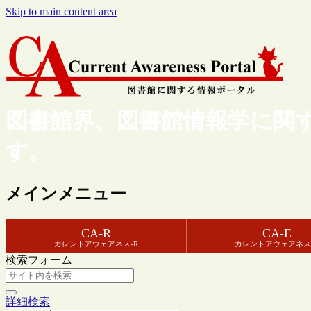
Skip to main content area
図書館界、図書館情報学に関
す。
メインメニュー
CA-R
CA-E
カレントアウェアネス-R
カレントアウェアネス
検索フォーム
詳細検索