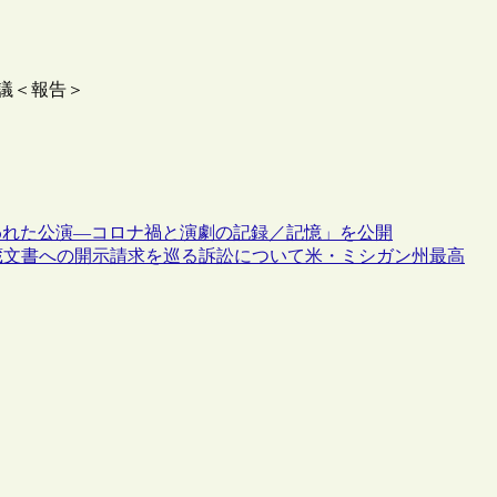
会議＜報告＞
われた公演―コロナ禍と演劇の記録／記憶」を公開
蔵文書への開示請求を巡る訴訟について米・ミシガン州最高