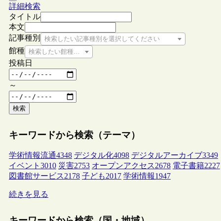
詳細検索
タイトル
本文
記事種別
検索したい記事種別を選択してください
館種
検索したい館種を選択してください
投稿日
～
検索
キーワードから検索（テーマ）
学術情報流通
4348
デジタル化
4098
デジタルアーカイブ
3349
イベント
3010
災害
2753
オープンアクセス
2678
電子書籍
2227
図書館サービス
2178
子ども
2017
学術情報
1947
続きを見る
キーワードから検索（国・地域）