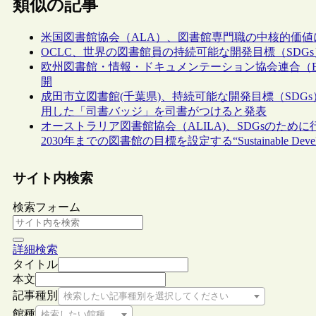
類似の記事
米国図書館協会（ALA）、図書館専門職の中核的価値に「持続可
OCLC、世界の図書館員の持続可能な開発目標（SD
欧州図書館・情報・ドキュメンテーション協会連合（EB
開
成田市立図書館(千葉県)、持続可能な開発目標（SDG
用した「司書バッジ」を司書がつけると発表
オーストラリア図書館協会（ALILA)、SDGsのために行動する
2030年までの図書館の目標を設定する“Sustainable Develop
サイト内検索
検索フォーム
詳細検索
タイトル
本文
記事種別
検索したい記事種別を選択してください
館種
検索したい館種を選択してください