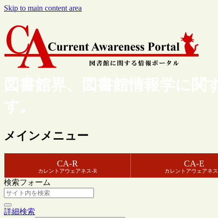
Skip to main content area
図書館界、図書館情報学に関
す。
メインメニュー
CA-R
CA-E
カレントアウェアネス-R
カレントアウェアネス
検索フォーム
詳細検索