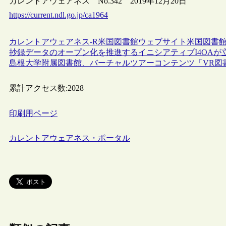
カレントアウェアネス No.342 2019年12月20日
https://current.ndl.go.jp/ca1964
カレントアウェアネス-R
米国
図書館
ウェブサイト
米国図書館
抄録データのオープン化を推進するイニシアティブI4OAが
島根大学附属図書館、バーチャルツアーコンテンツ「VR図
累計アクセス数:
2028
印刷用ページ
カレントアウェアネス・ポータル