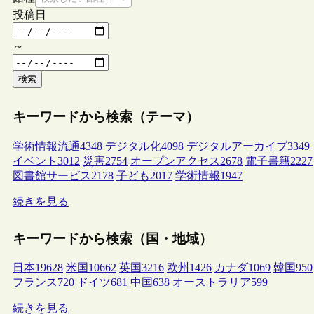
投稿日
～
検索
キーワードから検索（テーマ）
学術情報流通
4348
デジタル化
4098
デジタルアーカイブ
3349
イベント
3012
災害
2754
オープンアクセス
2678
電子書籍
2227
図書館サービス
2178
子ども
2017
学術情報
1947
続きを見る
キーワードから検索（国・地域）
日本
19628
米国
10662
英国
3216
欧州
1426
カナダ
1069
韓国
950
フランス
720
ドイツ
681
中国
638
オーストラリア
599
続きを見る