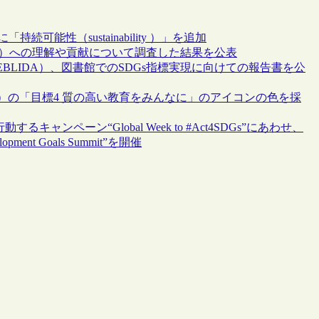
能性（sustainability ）」を追加
Gs）への理解や貢献について調査した結果を公表
LIDA）、図書館でのSDGs指標実現に向けての報告書を公
s）の「目標4 質の高い教育をみんなに」のアイコンの色を採
キャンペーン“Global Week to #Act4SDGs”にあわせ、
ment Goals Summit”を開催