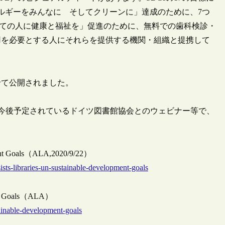
ルギーをみんなに そしてクリーンに」達成のために、7つ
べての人に健康と福祉を」促進のために、無料での歯科検診・
用を必要とする人にそれらを提供する機関・組織と提携して
せて公開されました。
、今後予定されているドイツ図書館協会とのウェビナー等で、
opment Goals（ALA,2020/9/22）
ists-libraries-un-sustainable-development-goals
ment Goals（ALA）
tainable-development-goals