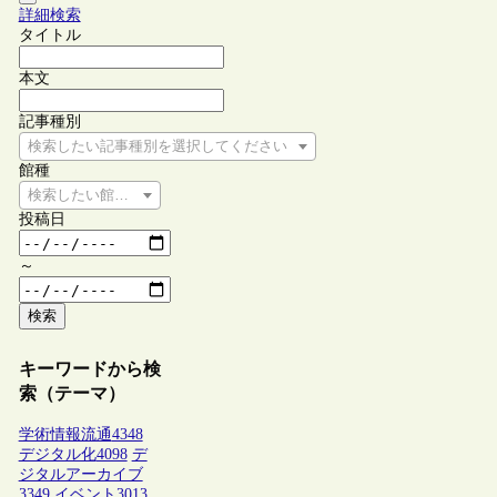
詳細検索
タイトル
本文
記事種別
検索したい記事種別を選択してください
館種
検索したい館種を選択してください
投稿日
～
検索
キーワードから検
索（テーマ）
学術情報流通
4348
デジタル化
4098
デ
ジタルアーカイブ
3349
イベント
3013