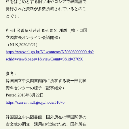
料をはじめとする旧ソ連やロシアで韓国語で
発行された資料が多数所蔵されているとのこ
とです。
한-러 국립도서관장 화상회의 개최（韓・ロ国
立図書長オンライン会議開催）
（NLK,2020/9/21）
https://www.nl.go.kr/NL/contents/N50603000000.do?
schM=view&page=1&viewCount=9&id=37096
参考：
韓国国立中央図書館内に所在する統一部北韓
資料センターの様子（記事紹介）
Posted 2016年3月22日
https://current.ndl.go.jp/node/31076
韓国国立中央図書館、国外所在の韓国関係の
古文献の調査・活用の推進のため、国外所在