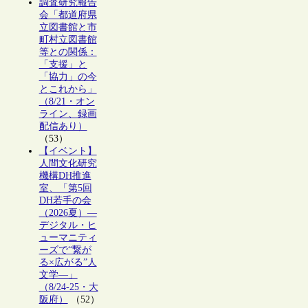
調査研究報告
会「都道府県
立図書館と市
町村立図書館
等との関係：
「支援」と
「協力」の今
とこれから」
（8/21・オン
ライン、録画
配信あり）
（53）
【イベント】
人間文化研究
機構DH推進
室、「第5回
DH若手の会
（2026夏）―
デジタル・ヒ
ューマニティ
ーズで“繋が
る×広がる”人
文学―」
（8/24-25・大
阪府）
（52）