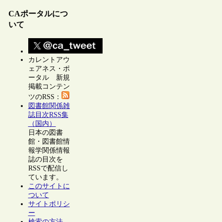
CAポータルにつ
いて
カレントアウ
ェアネス・ポ
ータル 新規
掲載コンテン
ツのRSS：
図書館関係雑
誌目次RSS集
（国内）
日本の図書
館・図書館情
報学関係情報
誌の目次を
RSSで配信し
ています。
このサイトに
ついて
サイトポリシ
ー
検索の方法