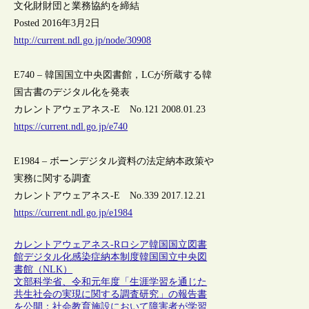
文化財財団と業務協約を締結
Posted 2016年3月2日
http://current.ndl.go.jp/node/30908
E740 – 韓国国立中央図書館，LCが所蔵する韓
国古書のデジタル化を発表
カレントアウェアネス-E No.121 2008.01.23
https://current.ndl.go.jp/e740
E1984 – ボーンデジタル資料の法定納本政策や
実務に関する調査
カレントアウェアネス-E No.339 2017.12.21
https://current.ndl.go.jp/e1984
カレントアウェアネス-R
ロシア
韓国
国立図書
館
デジタル化
感染症
納本制度
韓国国立中央図
書館（NLK）
文部科学省、令和元年度「生涯学習を通じた
共生社会の実現に関する調査研究」の報告書
を公開：社会教育施設において障害者が学習