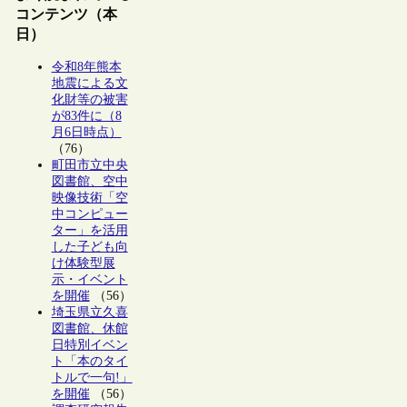
コンテンツ（本
日）
令和8年熊本
地震による文
化財等の被害
が83件に（8
月6日時点）
（76）
町田市立中央
図書館、空中
映像技術「空
中コンピュー
ター」を活用
した子ども向
け体験型展
示・イベント
を開催
（56）
埼玉県立久喜
図書館、休館
日特別イベン
ト「本のタイ
トルで一句!」
を開催
（56）