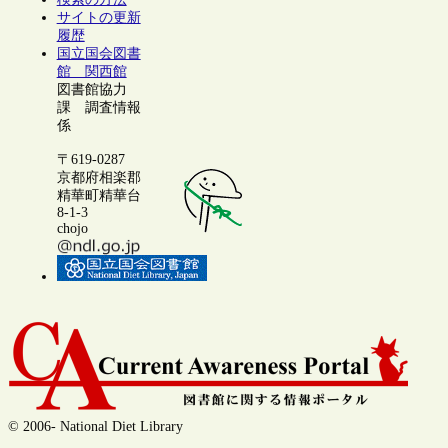
サイトの更新
履歴
国立国会図書
館 関西館
図書館協力
課 調査情報
係
〒619-0287
京都府相楽郡
精華町精華台
8-1-3
chojo
© 2006- National Diet Library