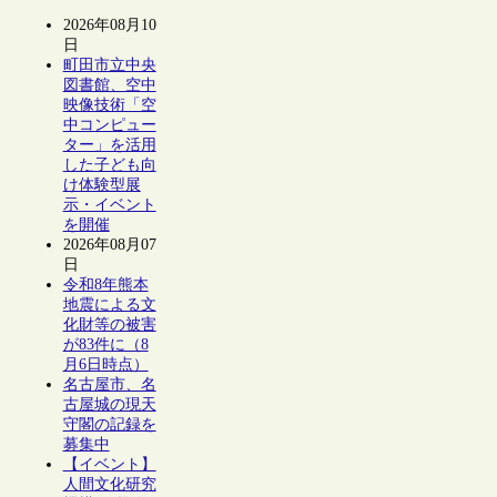
2026年08月10
日
町田市立中央
図書館、空中
映像技術「空
中コンピュー
ター」を活用
した子ども向
け体験型展
示・イベント
を開催
2026年08月07
日
令和8年熊本
地震による文
化財等の被害
が83件に（8
月6日時点）
名古屋市、名
古屋城の現天
守閣の記録を
募集中
【イベント】
人間文化研究