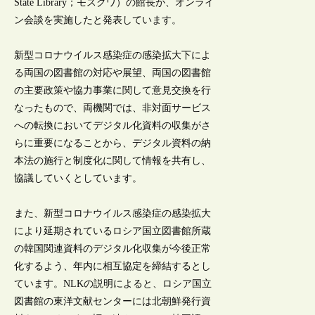
State Library；モスクワ）の館長が、オンライ
ン会談を実施したと発表しています。
新型コロナウイルス感染症の感染拡大下によ
る両国の図書館の対応や展望、両国の図書館
の主要政策や協力事業に関して意見交換を行
なったもので、両機関では、非対面サービス
への転換においてデジタル化資料の収集がさ
らに重要になることから、デジタル資料の納
本法の施行と制度化に関して情報を共有し、
協議していくとしています。
また、新型コロナウイルス感染症の感染拡大
により延期されているロシア国立図書館所蔵
の韓国関連資料のデジタル化収集が今後正常
化するよう、年内に相互協定を締結するとし
ています。NLKの説明によると、ロシア国立
図書館の東洋文献センターには北朝鮮発行資