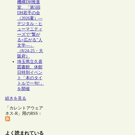
機構DH推進
室、「第5回
DH若手の会
（2026夏）―
デジタル・ヒ
ューマニティ
ーズで“繋が
る×広がる”人
文学―」
（8/24-25・大
阪府）
埼玉県立久喜
図書館、休館
日特別イベン
ト「本のタイ
トルで一句!」
を開催
続きを見る
「カレントアウェア
ネス-R」用のRSS：
よく読まれている