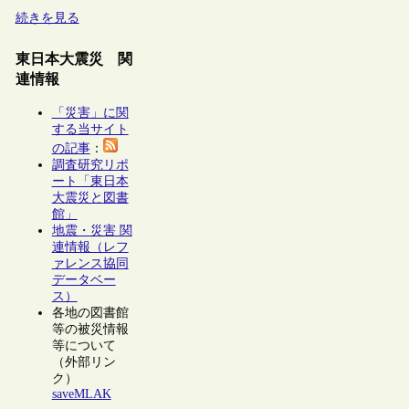
続きを見る
東日本大震災 関
連情報
「災害」に関
する当サイト
の記事
：
調査研究リポ
ート「東日本
大震災と図書
館」
地震・災害 関
連情報（レフ
ァレンス協同
データベー
ス）
各地の図書館
等の被災情報
等について
（外部リン
ク）
saveMLAK