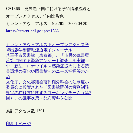
CA1566 – 発展途上国における学術情報流通と
オープンアクセス / 竹内比呂也
カレントアウェアネス No.285 2005.09.20
https://current.ndl.go.jp/ca1566
カレントアウェアネス-R
オープンアクセス
学
術出版
学術情報流通
電子ジャーナル
八王子市図書館（東京都）、「市民の読書環
境等に関する緊急アンケート調査」を実施
中：新型コロナウイルス感染症拡大による読
書環境の変化や図書館へのニーズ把握等のた
め
文化庁、文化審議会著作権分科会の法制度小
委員会に設置された「図書館関係の権利制限
規定の在り方に関するワーキングチーム（第2
回）」の議事次第・配布資料を公開
累計アクセス数:
1391
印刷用ページ