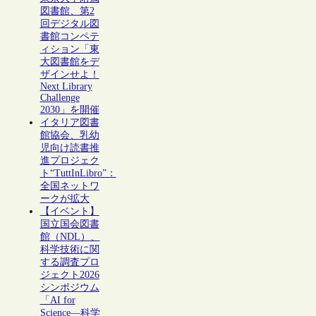
図書館、第2
回デジタル図
書館コンペテ
ィション「東
大図書館をデ
ザインせよ！
Next Library
Challenge
2030」を開催
イタリア図書
館協会、乳幼
児向け読書推
進プロジェク
ト“TuttInLibro”：
全国ネットワ
ークが拡大
【イベント】
国立国会図書
館（NDL）、
科学技術に関
する調査プロ
ジェクト2026
シンポジウム
「AI for
Science―科学