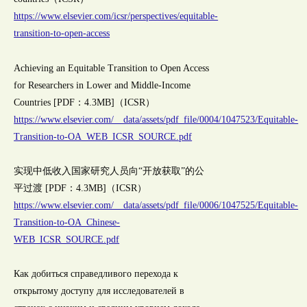
https://www.elsevier.com/icsr/perspectives/equitable-
transition-to-open-access
Achieving an Equitable Transition to Open Access
for Researchers in Lower and Middle-Income
Countries [PDF：4.3MB]（ICSR）
https://www.elsevier.com/__data/assets/pdf_file/0004/1047523/Equitable-
Transition-to-OA_WEB_ICSR_SOURCE.pdf
实现中低收入国家研究人员向“开放获取”的公
平过渡 [PDF：4.3MB]（ICSR）
https://www.elsevier.com/__data/assets/pdf_file/0006/1047525/Equitable-
Transition-to-OA_Chinese-
WEB_ICSR_SOURCE.pdf
Как добиться справедливого перехода к
открытому доступу для исследователей в