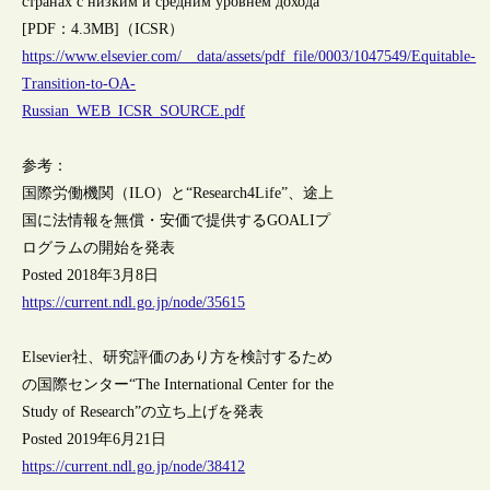
странах с низким и средним уровнем дохода
[PDF：4.3MB]（ICSR）
https://www.elsevier.com/__data/assets/pdf_file/0003/1047549/Equitable-
Transition-to-OA-
Russian_WEB_ICSR_SOURCE.pdf
参考：
国際労働機関（ILO）と“Research4Life”、途上
国に法情報を無償・安価で提供するGOALIプ
ログラムの開始を発表
Posted 2018年3月8日
https://current.ndl.go.jp/node/35615
Elsevier社、研究評価のあり方を検討するため
の国際センター“The International Center for the
Study of Research”の立ち上げを発表
Posted 2019年6月21日
https://current.ndl.go.jp/node/38412