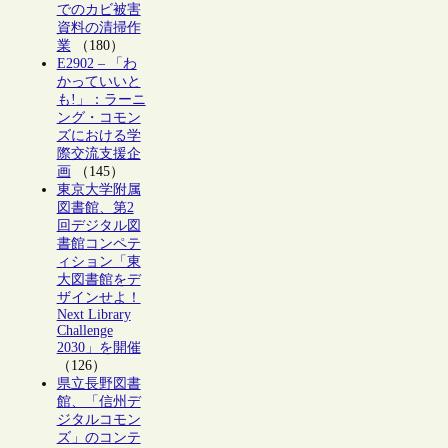
でのカビ被害
資料の清掃作
業
（180）
E2902 – 「わ
かっていいと
も!」：ラーニ
ング・コモン
ズにおける学
際交流支援企
画
（145）
東京大学附属
図書館、第2
回デジタル図
書館コンペテ
ィション「東
大図書館をデ
ザインせよ！
Next Library
Challenge
2030」を開催
（126）
県立長野図書
館、「信州デ
ジタルコモン
ズ」のコンテ