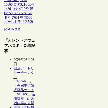
日本
19623
米国
10660
英国
3216
欧州
1426
カナダ
1069
韓
国
950
フランス
720
ドイツ
681
中国
638
オーストラリア
599
続きを見る
「カレントアウェ
アネス-R」新着記
事
2026年08月06
日
国立アートリ
サーチセンタ
ー
（NCAR）、
「全国美術館
収蔵品サーチ
「SHŪZŌ」活
用講座」の鼎
談内容を公開
東京大学附属