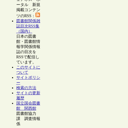
ータル 新規
掲載コンテン
ツのRSS：
図書館関係雑
誌目次RSS集
（国内）
日本の図書
館・図書館情
報学関係情報
誌の目次を
RSSで配信し
ています。
このサイトに
ついて
サイトポリシ
ー
検索の方法
サイトの更新
履歴
国立国会図書
館 関西館
図書館協力
課 調査情報
係