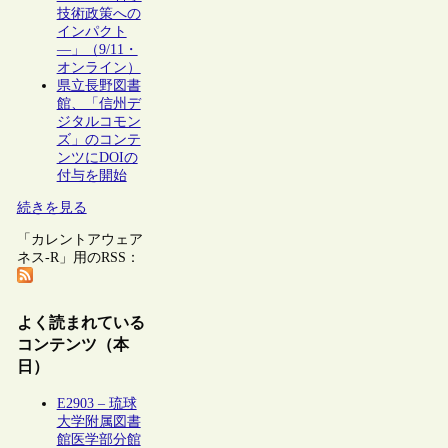
技術政策への
インパクト
―」（9/11・
オンライン）
県立長野図書
館、「信州デ
ジタルコモン
ズ」のコンテ
ンツにDOIの
付与を開始
続きを見る
「カレントアウェア
ネス-R」用のRSS：
よく読まれている
コンテンツ（本
日）
E2903 – 琉球
大学附属図書
館医学部分館