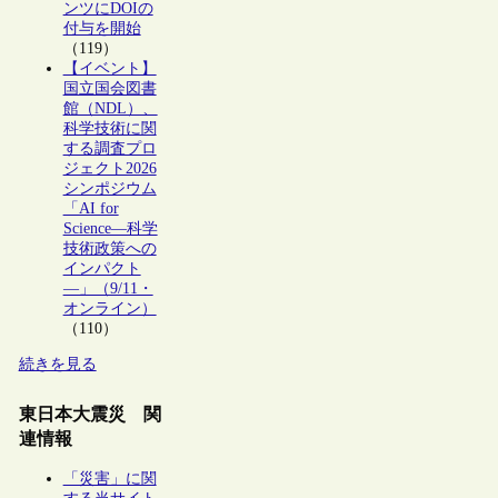
ンツにDOIの
付与を開始
（119）
【イベント】
国立国会図書
館（NDL）、
科学技術に関
する調査プロ
ジェクト2026
シンポジウム
「AI for
Science―科学
技術政策への
インパクト
―」（9/11・
オンライン）
（110）
続きを見る
東日本大震災 関
連情報
「災害」に関