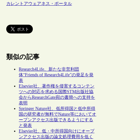
カレントアウェアネス・ポータル
類似の記事
Research4Life、新たな非営利団
体“Friends of Research4Life”の発足を発
表
Elsevier社、著作権を侵害するコンテン
ツへの対応を求める国際STM出版社協
会からResearchGate宛の書簡への支持を
表明
Springer Nature社、低所得国と低中所得
国の研究者が無料でNature等においてオ
ープンアクセス出版できるようにする
と発表
Elsevier社、低・中所得国向けにオープ
ンアクセス出版の論文処理費用を低く