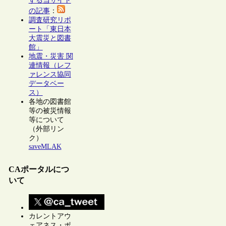
する当サイト
の記事
：
調査研究リポ
ート「東日本
大震災と図書
館」
地震・災害 関
連情報（レフ
ァレンス協同
データベー
ス）
各地の図書館
等の被災情報
等について
（外部リン
ク）
saveMLAK
CAポータルにつ
いて
カレントアウ
ェアネス・ポ