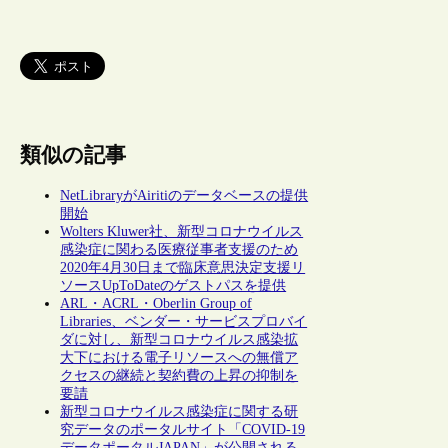
類似の記事
NetLibraryがAiritiのデータベースの提供
開始
Wolters Kluwer社、新型コロナウイルス
感染症に関わる医療従事者支援のため
2020年4月30日まで臨床意思決定支援リ
ソースUpToDateのゲストパスを提供
ARL・ACRL・Oberlin Group of
Libraries、ベンダー・サービスプロバイ
ダに対し、新型コロナウイルス感染拡
大下における電子リソースへの無償ア
クセスの継続と契約費の上昇の抑制を
要請
新型コロナウイルス感染症に関する研
究データのポータルサイト「COVID-19
データポータルJAPAN」が公開される