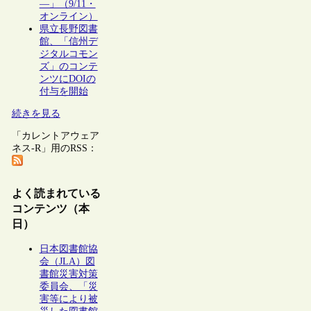
―」（9/11・
オンライン）
県立長野図書
館、「信州デ
ジタルコモン
ズ」のコンテ
ンツにDOIの
付与を開始
続きを見る
「カレントアウェア
ネス-R」用のRSS：
よく読まれている
コンテンツ（本
日）
日本図書館協
会（JLA）図
書館災害対策
委員会、「災
害等により被