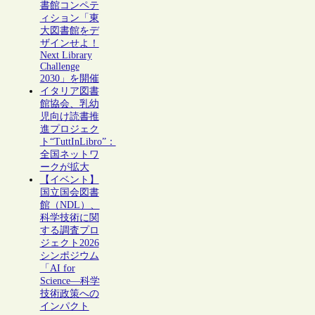
書館コンペテ
ィション「東
大図書館をデ
ザインせよ！
Next Library
Challenge
2030」を開催
イタリア図書
館協会、乳幼
児向け読書推
進プロジェク
ト“TuttInLibro”：
全国ネットワ
ークが拡大
【イベント】
国立国会図書
館（NDL）、
科学技術に関
する調査プロ
ジェクト2026
シンポジウム
「AI for
Science―科学
技術政策への
インパクト