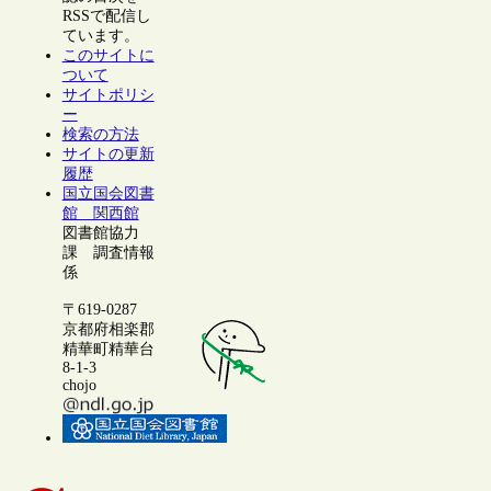
RSSで配信し
ています。
このサイトに
ついて
サイトポリシ
ー
検索の方法
サイトの更新
履歴
国立国会図書
館 関西館
図書館協力
課 調査情報
係
〒619-0287
京都府相楽郡
精華町精華台
8-1-3
chojo