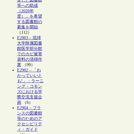
災した図書館
等への助成
（2026年
度）」を希望
する図書館の
募集を開始
（112）
E2903 – 琉球
大学附属図書
館医学部分館
でのカビ被害
資料の清掃作
業
（99）
E2902 – 「わ
かっていいと
も!」：ラーニ
ング・コモン
ズにおける学
際交流支援企
画
（6）
E2904 – フラ
ンスの図書館
等のためのア
クセシビリテ
ィ・ガイド