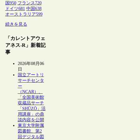
国
950
フランス
720
ドイツ
681
中国
638
オーストラリア
599
続きを見る
「カレントアウェ
アネス-R」新着記
事
2026年08月06
日
国立アートリ
サーチセンタ
ー
（NCAR）、
「全国美術館
収蔵品サーチ
「SHŪZŌ」活
用講座」の鼎
談内容を公開
東京大学附属
図書館、第2
回デジタル図