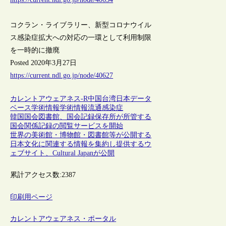
コクラン・ライブラリー、新型コロナウイル
ス感染症拡大への対応の一環として利用制限
を一時的に撤廃
Posted 2020年3月27日
https://current.ndl.go.jp/node/40627
カレントアウェアネス-R
中国
台湾
日本
データ
ベース
学術情報
学術情報流通
感染症
韓国国会図書館、国会記録保存所が所管する
国会関係記録の閲覧サービスを開始
世界の美術館・博物館・図書館等が公開する
日本文化に関連する情報を集約し提供するウ
ェブサイト、Cultural Japanが公開
累計アクセス数:
2387
印刷用ページ
カレントアウェアネス・ポータル