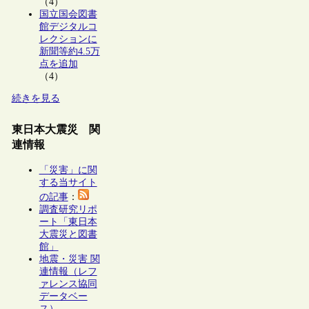
（4）
国立国会図書
館デジタルコ
レクションに
新聞等約4.5万
点を追加
（4）
続きを見る
東日本大震災 関
連情報
「災害」に関
する当サイト
の記事
：
調査研究リポ
ート「東日本
大震災と図書
館」
地震・災害 関
連情報（レフ
ァレンス協同
データベー
ス）