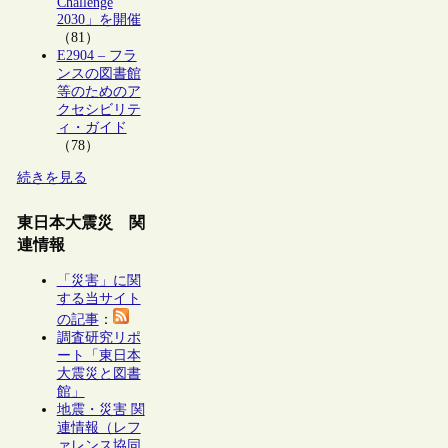
Challenge
2030」を開催
（81）
E2904 – フラ
ンスの図書館
等のためのア
クセシビリテ
ィ・ガイド
（78）
続きを見る
東日本大震災 関
連情報
「災害」に関
する当サイト
の記事
：
調査研究リポ
ート「東日本
大震災と図書
館」
地震・災害 関
連情報（レフ
ァレンス協同