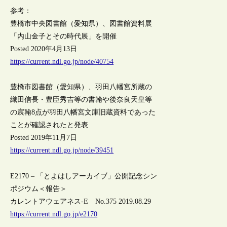
参考：
豊橋市中央図書館（愛知県）、図書館資料展
「内山金子とその時代展」を開催
Posted 2020年4月13日
https://current.ndl.go.jp/node/40754
豊橋市図書館（愛知県）、羽田八幡宮所蔵の
織田信長・豊臣秀吉等の書翰や後奈良天皇等
の宸翰8点が羽田八幡宮文庫旧蔵資料であった
ことが確認されたと発表
Posted 2019年11月7日
https://current.ndl.go.jp/node/39451
E2170 – 「とよはしアーカイブ」公開記念シン
ポジウム＜報告＞
カレントアウェアネス-E No.375 2019.08.29
https://current.ndl.go.jp/e2170