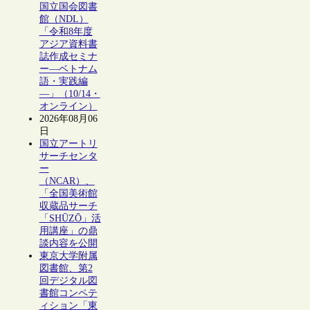
国立国会図書
館（NDL）
「令和8年度
アジア資料書
誌作成セミナ
ー―ベトナム
語・実践編
―」（10/14・
オンライン）
2026年08月06
日
国立アートリ
サーチセンタ
ー
（NCAR）、
「全国美術館
収蔵品サーチ
「SHŪZŌ」活
用講座」の鼎
談内容を公開
東京大学附属
図書館、第2
回デジタル図
書館コンペテ
ィション「東