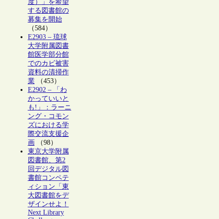
度）」を希望
する図書館の
募集を開始
（584）
E2903 – 琉球
大学附属図書
館医学部分館
でのカビ被害
資料の清掃作
業
（453）
E2902 – 「わ
かっていいと
も!」：ラーニ
ング・コモン
ズにおける学
際交流支援企
画
（98）
東京大学附属
図書館、第2
回デジタル図
書館コンペテ
ィション「東
大図書館をデ
ザインせよ！
Next Library