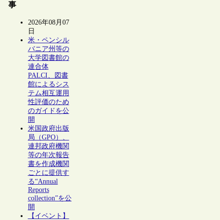
事
2026年08月07
日
米・ペンシル
バニア州等の
大学図書館の
連合体
PALCI、図書
館によるシス
テム相互運用
性評価のため
のガイドを公
開
米国政府出版
局（GPO）、
連邦政府機関
等の年次報告
書を作成機関
ごとに提供す
る“Annual
Reports
collection”を公
開
【イベント】