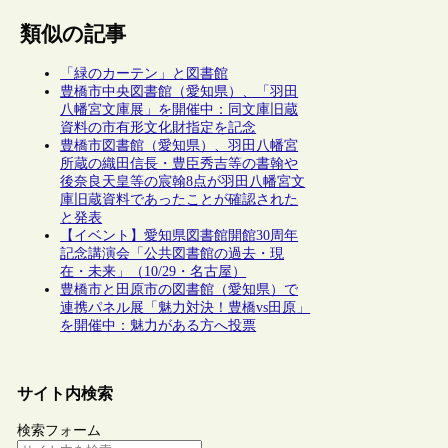
類似の記事
「緑のカーテン」と図書館
豊橋市中央図書館（愛知県）、「羽田
八幡宮文庫展」を開催中：同文庫旧蔵
資料の市有形文化財指定を記念
豊橋市図書館（愛知県）、羽田八幡宮
所蔵の織田信長・豊臣秀吉等の書翰や
後奈良天皇等の宸翰8点が羽田八幡宮文
庫旧蔵資料であったことが確認された
と発表
【イベント】愛知県図書館開館30周年
記念講演会「公共図書館の過去・現
在・未来」（10/29・名古屋）
豊橋市と田原市の図書館（愛知県）で
連携パネル展「魅力対決！豊橋vs田原」
を開催中：魅力がある方へ投票
サイト内検索
検索フォーム