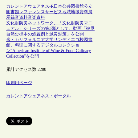
カレントアウェアネス-R
日本
公共図書館
公立
図書館
レファレンスサービス
地域
地域資料
展
示
録音資料
音楽資料
文化財防災ネットワーク、「文化財防災マニ
ュアル」シリーズの第3弾として、動画「被災
自然史標本の処置例と減災対策」を公開
米・カリフォルニア大学サンディエゴ校図書
館、料理に関するデジタルコレクショ
ン“American Institute of Wine & Food Culinary
Collection”を公開
累計アクセス数:
2200
印刷用ページ
カレントアウェアネス・ポータル