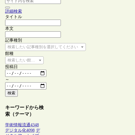
詳細検索
タイトル
本文
記事種別
検索したい記事種別を選択してください
館種
検索したい館種を選択してください
投稿日
～
検索
キーワードから検
索（テーマ）
学術情報流通
4348
デジタル化
4098
デ