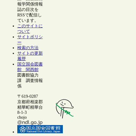
報学関係情報
誌の目次を
RSSで配信し
ています。
このサイトに
ついて
サイトポリシ
ー
検索の方法
サイトの更新
履歴
国立国会図書
館 関西館
図書館協力
課 調査情報
係
〒619-0287
京都府相楽郡
精華町精華台
8-1-3
chojo