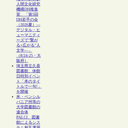
人間文化研究
機構DH推進
室、「第5回
DH若手の会
（2026夏）―
デジタル・ヒ
ューマニティ
ーズで“繋が
る×広がる”人
文学―」
（8/24-25・大
阪府）
埼玉県立久喜
図書館、休館
日特別イベン
ト「本のタイ
トルで一句!」
を開催
米・ペンシル
バニア州等の
大学図書館の
連合体
PALCI、図書
館によるシス
テム相互運用