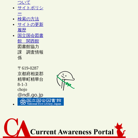
ついて
サイトポリシ
ー
検索の方法
サイトの更新
履歴
国立国会図書
館 関西館
図書館協力
課 調査情報
係
〒619-0287
京都府相楽郡
精華町精華台
8-1-3
chojo