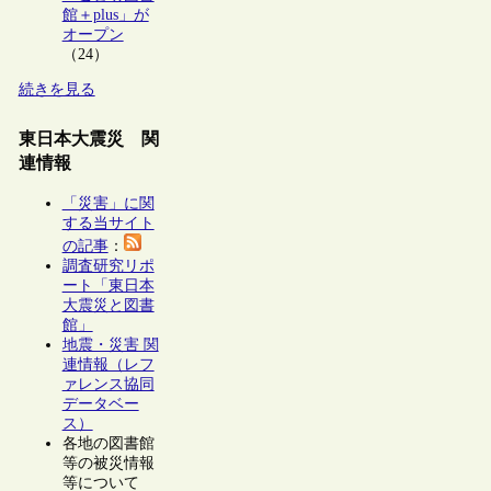
館＋plus」が
オープン
（24）
続きを見る
東日本大震災 関
連情報
「災害」に関
する当サイト
の記事
：
調査研究リポ
ート「東日本
大震災と図書
館」
地震・災害 関
連情報（レフ
ァレンス協同
データベー
ス）
各地の図書館
等の被災情報
等について