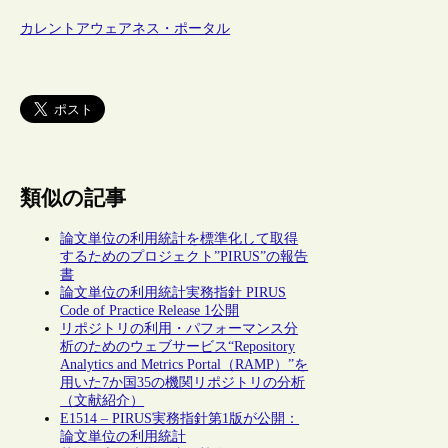
カレントアウェアネス・ポータル
類似の記事
論文単位の利用統計を標準化して取得
するためのプロジェクト”PIRUS”の報告
書
論文単位の利用統計実務指針 PIRUS
Code of Practice Release 1公開
リポジトリの利用・パフォーマンス分
析のためのウェブサービス“Repository
Analytics and Metrics Portal（RAMP）”を
用いた7か国35の機関リポジトリの分析
（文献紹介）
E1514 – PIRUS実務指針第1版が公開：
論文単位の利用統計