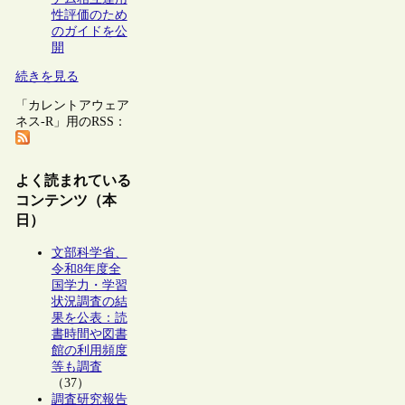
性評価のため
のガイドを公
開
続きを見る
「カレントアウェア
ネス-R」用のRSS：
よく読まれている
コンテンツ（本
日）
文部科学省、
令和8年度全
国学力・学習
状況調査の結
果を公表：読
書時間や図書
館の利用頻度
等も調査
（37）
調査研究報告