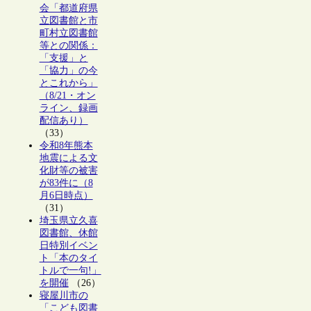
会「都道府県
立図書館と市
町村立図書館
等との関係：
「支援」と
「協力」の今
とこれから」
（8/21・オン
ライン、録画
配信あり）
（33）
令和8年熊本
地震による文
化財等の被害
が83件に（8
月6日時点）
（31）
埼玉県立久喜
図書館、休館
日特別イベン
ト「本のタイ
トルで一句!」
を開催
（26）
寝屋川市の
「こども図書