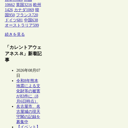
10662
英国
3216
欧州
1426
カナダ
1069
韓
国
950
フランス
720
ドイツ
681
中国
638
オーストラリア
599
続きを見る
「カレントアウェ
アネス-R」新着記
事
2026年08月07
日
令和8年熊本
地震による文
化財等の被害
が83件に（8
月6日時点）
名古屋市、名
古屋城の現天
守閣の記録を
募集中
【イベント】