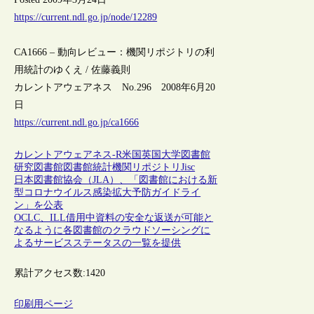
https://current.ndl.go.jp/node/12289
CA1666 – 動向レビュー：機関リポジトリの利
用統計のゆくえ / 佐藤義則
カレントアウェアネス No.296 2008年6月20
日
https://current.ndl.go.jp/ca1666
カレントアウェアネス-R
米国
英国
大学図書館
研究図書館
図書館統計
機関リポジトリ
Jisc
日本図書館協会（JLA）、「図書館における新
型コロナウイルス感染拡大予防ガイドライ
ン」を公表
OCLC、ILL借用中資料の安全な返送が可能と
なるように各図書館のクラウドソーシングに
よるサービスステータスの一覧を提供
累計アクセス数:
1420
印刷用ページ