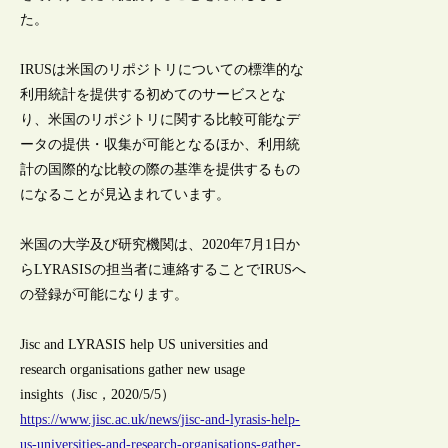
た。
IRUSは米国のリポジトリについての標準的な
利用統計を提供する初めてのサービスとな
り、米国のリポジトリに関する比較可能なデ
ータの提供・収集が可能となるほか、利用統
計の国際的な比較の際の基準を提供するもの
になることが見込まれています。
米国の大学及び研究機関は、2020年7月1日か
らLYRASISの担当者に連絡することでIRUSへ
の登録が可能になります。
Jisc and LYRASIS help US universities and
research organisations gather new usage
insights（Jisc，2020/5/5）
https://www.jisc.ac.uk/news/jisc-and-lyrasis-help-
us-universities-and-research-organisations-gather-