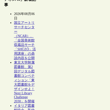
事
2026年08月06
日
国立アートリ
サーチセンタ
ー
（NCAR）、
「全国美術館
収蔵品サーチ
「SHŪZŌ」活
用講座」の鼎
談内容を公開
東京大学附属
図書館、第2
回デジタル図
書館コンペテ
ィション「東
大図書館をデ
ザインせよ！
Next Library
Challenge
2030」を開催
イタリア図書