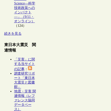
Science―科学
技術政策への
インパクト
―」（9/11・
オンライン）
（124）
続きを見る
東日本大震災 関
連情報
「災害」に関
する当サイト
の記事
：
調査研究リポ
ート「東日本
大震災と図書
館」
地震・災害 関
連情報（レフ
ァレンス協同
データベー
ス）