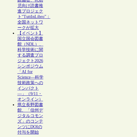
館協会、乳幼
児向け読書推
進プロジェク
ト“TuttInLibro”：
全国ネットワ
ークが拡大
【イベント】
国立国会図書
館（NDL）、
科学技術に関
する調査プロ
ジェクト2026
シンポジウム
「AI for
Science―科学
技術政策への
インパクト
―」（9/11・
オンライン）
県立長野図書
館、「信州デ
ジタルコモン
ズ」のコンテ
ンツにDOIの
付与を開始