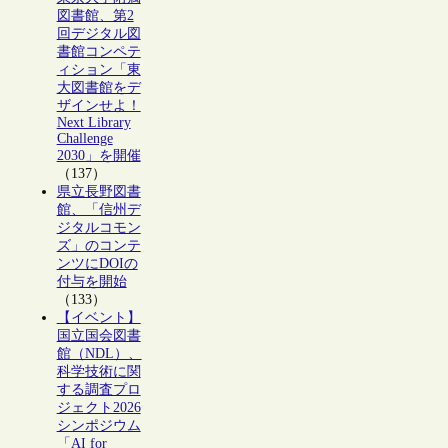
図書館、第2
回デジタル図
書館コンペテ
ィション「東
大図書館をデ
ザインせよ！
Next Library
Challenge
2030」を開催
（137）
県立長野図書
館、「信州デ
ジタルコモン
ズ」のコンテ
ンツにDOIの
付与を開始
（133）
【イベント】
国立国会図書
館（NDL）、
科学技術に関
する調査プロ
ジェクト2026
シンポジウム
「AI for