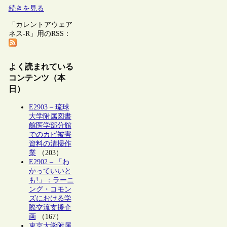
続きを見る
「カレントアウェア
ネス-R」用のRSS：
よく読まれている
コンテンツ（本
日）
E2903 – 琉球
大学附属図書
館医学部分館
でのカビ被害
資料の清掃作
業
（203）
E2902 – 「わ
かっていいと
も!」：ラーニ
ング・コモン
ズにおける学
際交流支援企
画
（167）
東京大学附属