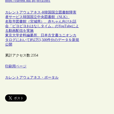
https://current.ndl.go.jp/ca1881
カレントアウェアネス-R
韓国
国立図書館
障害
者サービス
韓国国立中央図書館（NLK）
名取市図書館（宮城県）、赤ちゃん向けお話
会「ピヨピヨおはなしタイム」のYouTubeによ
る動画配信を実施
東京大学史料編纂所、日本古文書ユニオンカ
タログにおいて約2万3,500件分のデータを新規
公開
累計アクセス数:
2354
印刷用ページ
カレントアウェアネス・ポータル