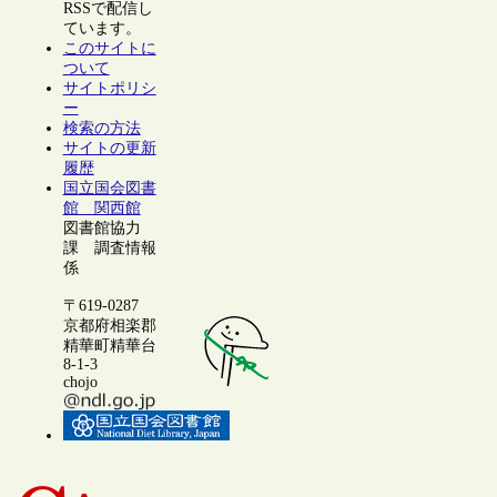
RSSで配信し
ています。
このサイトに
ついて
サイトポリシ
ー
検索の方法
サイトの更新
履歴
国立国会図書
館 関西館
図書館協力
課 調査情報
係
〒619-0287
京都府相楽郡
精華町精華台
8-1-3
chojo