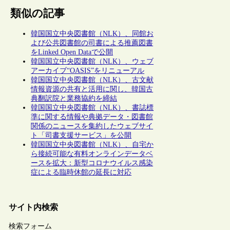
類似の記事
韓国国立中央図書館（NLK）、同館お
よび公共図書館の司書による推薦図書
をLinked Open Dataで公開
韓国国立中央図書館（NLK）、ウェブ
アーカイブ“OASIS”をリニューアル
韓国国立中央図書館（NLK）、古文献
情報資源の共有と活用に関し、韓国古
典翻訳院と業務協約を締結
韓国国立中央図書館（NLK）、書誌標
準に関する情報や典拠データ・図書館
関係のニュースを集約したウェブサイ
ト「司書支援サービス」を公開
韓国国立中央図書館（NLK）、自宅か
ら接続可能な有料オンラインデータベ
ースを拡大：新型コロナウイルス感染
症による臨時休館の延長に対応
サイト内検索
検索フォーム