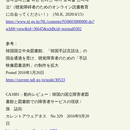
요!（聴覚障碍者のためのオンライン読書教育
に出会ってください！）（NLK, 2020/4/13）
https://www.nl.go.kr/NL/contents/N50603000000.do?
schM=view&id=36645&schBcid=normal0302
参考：
韓国国立中央図書館、「韓国手話言語法」の
国会通過を受け、聴覚障害者のための「手話
映像図書資料」の制作を拡大
Posted 2016年1月26日
https://current.ndl.go.jp/node/30533
CA1881 – 動向レビュー：韓国の国立障害者図
書館と図書館での障害者サービスの現状 /
孫 誌衒
カレントアウェアネス No.329 2016年9月20
日